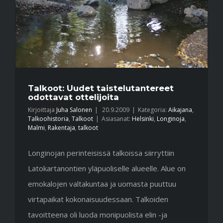
Talkoot: Uudet taistelutantereet
odottavat ottelijoita
Kirjoittaja
Juha Salonen
|
20.9.2009
|
Kategoria:
Aikajana
,
Talkoohistoria
,
Talkoot
|
Asiasanat:
Helsinki
,
Longinoja
,
Malmi
,
Rakentaja
,
talkoot
Longinojan perinteisissä talkoissa siirryttiin
Latokartanontien yläpuoliselle alueelle. Alue on
emokalojen valtakuntaa ja uomasta puuttuu
virtapaikat kokonaisuudessaan. Talkoiden
tavoitteena oli luoda monipuolista elin -ja