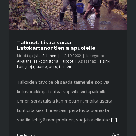
Talkoot: Lisää soraa
Latokartanontien alapuolelle
Kirjoittaja
Juha Salonen
|
12.10.2002
|
Kategoria:
Aikajana
,
Talkoohistoria
,
Talkoot
|
Asiasanat:
Helsinki
,
Longinoja
,
luonto
,
puro
,
taimen
Talkoiden tavoite oli saada taimenille sopivia
kutusoraikkoja tehtyä sopiville virtapaikoille.
Ennen sorastuksia kammettiin rannoilta useita
kuutioita kivä. Ennestään peratusta uomasta
saatiin tehtyä monipuolinen, suojaisa elinalue
[...]
Lue lisää
0