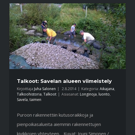
Talkoot: Savelan alueen viimeistely
Kirjoittaja
Juha Salonen
|
2.8.2014
|
Kategoria:
Aikajana
,
Talkoohistoria
,
Talkoot
|
Asiasanat:
Longinoja
,
luonto
,
Savela
,
taimen
Puroon rakennettiin kutusoraikkoja ja
pienpoikasalueita aiemmin rakennettujen
kivikkojen yhteyteen. Kuvat: Jouni Simonen /