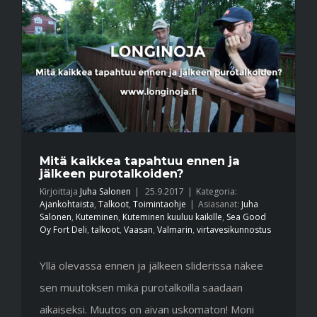
Mitä kaikkea tapahtuu ennen ja
jälkeen purotalkoiden?
Kirjoittaja
Juha Salonen
|
25.9.2017
|
Kategoria:
Ajankohtaista
,
Talkoot
,
Toimintaohje
|
Asiasanat:
Juha
Salonen
,
Kuteminen
,
Kuteminen kuuluu kaikille
,
Sea Good
Oy Fort Deli
,
talkoot
,
Vaasan
,
Valmarin
,
virtavesikunnostus
Yllä olevassa ennen ja jälkeen sliderissa näkee
sen muutoksen mikä purotalkoilla saadaan
aikaiseksi. Muutos on aivan uskomaton! Moni