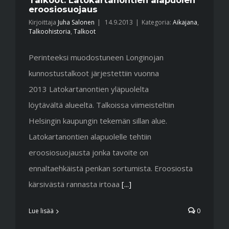
Talkoot: Latokartanontien alapuolen
eroosiosuojaus
Kirjoittaja
Juha Salonen
|
14.9.2013
|
Kategoria:
Aikajana
,
Talkoohistoria
,
Talkoot
Perinteeksi muodostuneen Longinojan
kunnostustalkoot järjestettiin vuonna
2013 Latokartanontien yläpuolelta
löytävältä alueelta. Talkoissa viimeisteltiin
Helsingin kaupungin tekemän sillan alue.
Latokartanontien alapuolelle tehtiin
eroosiosuojausta jonka tavoite on
ennaltaehkäistä penkan sortumista. Eroosiosta
kärsivästä rannasta irtoaa
[...]
Lue lisää
0