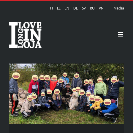
FI
EE
EN
DE
SV
RU
VN
Media