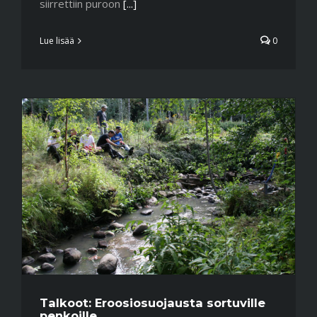
siirrettiin puroon
[...]
Lue lisää
0
Talkoot: Eroosiosuojausta sortuville
penkoille