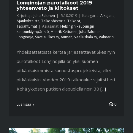
Longinojan purotalkoot 2019
yhteenveto ja kiitokset
Kirjoittaja
Juha Salonen
|
5.10.2019
|
Kategoria:
Aikajana
,
Ajankohtaista
,
Talkoohistoria
,
Talkoot
,
Tapahtumat
|
Asiasanat:
Helsingin kaupungin
kaupunkiympäristö
,
Henrik Kettunen
,
Juha Salonen
,
Longinoja
,
Savela
,
Skes ry
,
taimen
,
Vaelluskala ry
,
Valmarin
Yhdeksättätoista kertaa järjestettävät Skes ry:n
purotalkoot Longinojalla on yksi Suomen
pitkäaikaisimmista kunnostusprojekteista, ellei
pitkäaikaisin. Vuoden 2019 talkooalue sijaitsi heti
Kehä ykkösen putkien alapuolella noin 30
[...]
Lue lisää
0