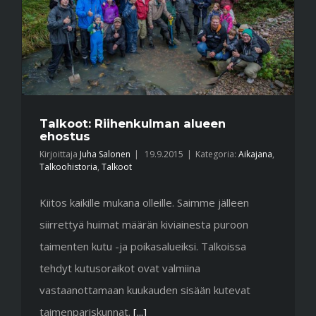
Talkoot: Riihenkulman alueen
ehostus
Kirjoittaja
Juha Salonen
|
19.9.2015
|
Kategoria:
Aikajana
,
Talkoohistoria
,
Talkoot
Kiitos kaikille mukana olleille. Saimme jälleen
siirrettyä huimat määrän kiviainesta puroon
taimenten kutu -ja poikasalueiksi. Talkoissa
tehdyt kutusoraikot ovat valmiina
vastaanottamaan kuukauden sisään kutevat
taimenpariskunnat.
[...]