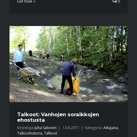
Lue lisää
0
Talkoot: Vanhojen soraikkojen
ehostusta
Kirjoittaja
Juha Salonen
|
14.8.2011
|
Kategoria:
Aikajana
,
Talkoohistoria
,
Talkoot