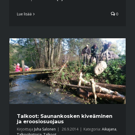
Lue lisää
0
Talkoot: Saunankosken kiveäminen
ja eroosiosuojaus
Kirjoittaja
Juha Salonen
|
26.9.2014
|
Kategoria:
Aikajana
,
Talkoohistoria
,
Talkoot