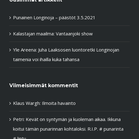
Punainen Longinoja – päästöt 3.5.2021
Kalastajan maailma: Vantaanjoki show
Yle Areena: Juha Laaksosen luontoretki Longinojan
taimenia voi ihailla kuka tahansa
Viimeisimmät kommentit
Klaus Wargh
:
Ilmoita havainto
Petri
:
Kevät on syntymän ja kuoleman aikaa. Ikkuna
koitui tämän punarinnan kohtaloksi. R.I.P. # punarinta
# lintu