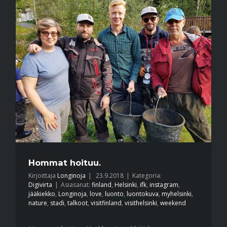
Hommat hoituu.
Kirjoittaja
Longinoja
|
23.9.2018
|
Kategoria:
Digivirta
|
Asiasanat:
finland
,
Helsinki
,
ifk
,
instagram
,
jääkiekko
,
Longinoja
,
love
,
luonto
,
luontokuva
,
myhelsinki
,
nature
,
stadi
,
talkoot
,
visitfinland
,
visithelsinki
,
weekend