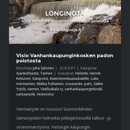
Visio Vanhankaupunginkosken padon
poistosta
Kirjoittaja
Juha Salonen
|
22.8.2017
|
Kategoria:
Ajankohtaista
,
Taimen
|
Asiasanat:
Helsinki
,
Henrik
Kettunen
,
Kalapolut
,
Kuteminenkuuluukaikille
,
Luke
,
meritaimen
,
Miikka Pulliainen
,
nousueste
,
pato
,
Sakke
Yrjölä
,
taimen
,
Vaelluskala ry
,
vanhankaupunginkoski
,
vantaanjoki
,
Vesivoima
Vantaanjoki on noussut Suomenlahden
taimenjokien helmeksi pitkäjänteisellä talkoo -ja
viranomaistyönä. Helsingin kaupungin