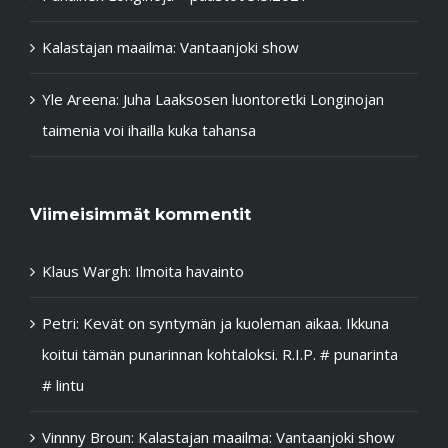
Kalastajan maailma: Vantaanjoki show
Yle Areena: Juha Laaksosen luontoretki Longinojan
taimenia voi ihailla kuka tahansa
Viimeisimmät kommentit
Klaus Wargh
:
Ilmoita havainto
Petri
:
Kevät on syntymän ja kuoleman aikaa. Ikkuna
koitui tämän punarinnan kohtaloksi. R.I.P. # punarinta
# lintu
Vinnny Broun
:
Kalastajan maailma: Vantaanjoki show