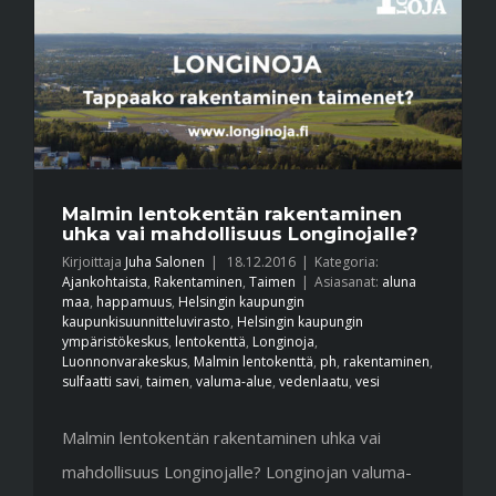
Malmin lentokentän rakentaminen
uhka vai mahdollisuus Longinojalle?
Kirjoittaja
Juha Salonen
|
18.12.2016
|
Kategoria:
Ajankohtaista
,
Rakentaminen
,
Taimen
|
Asiasanat:
aluna
maa
,
happamuus
,
Helsingin kaupungin
kaupunkisuunnitteluvirasto
,
Helsingin kaupungin
ympäristökeskus
,
lentokenttä
,
Longinoja
,
Luonnonvarakeskus
,
Malmin lentokenttä
,
ph
,
rakentaminen
,
sulfaatti savi
,
taimen
,
valuma-alue
,
vedenlaatu
,
vesi
Malmin lentokentän rakentaminen uhka vai
mahdollisuus Longinojalle? Longinojan valuma-