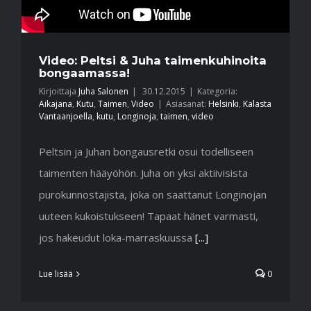
Video: Peltsi & Juha taimenkuhinoita
bongaamassa!
Kirjoittaja
Juha Salonen
|
30.12.2015
|
Kategoria:
Aikajana
,
Kutu
,
Taimen
,
Video
|
Asiasanat:
Helsinki
,
Kalasta
Vantaanjoella
,
kutu
,
Longinoja
,
taimen
,
video
Peltsin ja Juhan bongausretki osui todelliseen
taimenten hääyöhön. Juha on yksi aktiivisista
purokunnostajista, joka on saattanut Longinojan
uuteen kukoistukseen! Tapaat hänet varmasti,
jos hakeudut loka-marraskuussa
[...]
Lue lisää
0