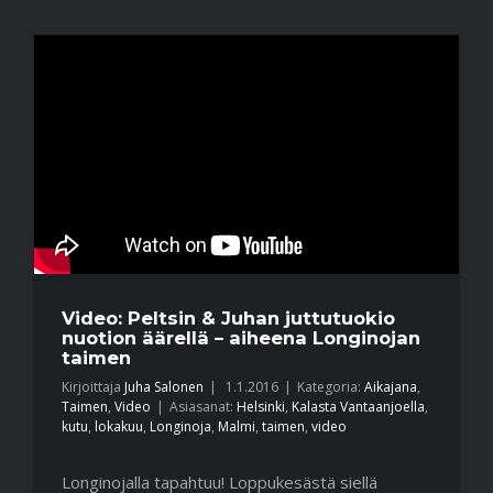
Video: Peltsin & Juhan juttutuokio
nuotion äärellä – aiheena Longinojan
taimen
Kirjoittaja
Juha Salonen
|
1.1.2016
|
Kategoria:
Aikajana
,
Taimen
,
Video
|
Asiasanat:
Helsinki
,
Kalasta Vantaanjoella
,
kutu
,
lokakuu
,
Longinoja
,
Malmi
,
taimen
,
video
Longinojalla tapahtuu! Loppukesästä siellä