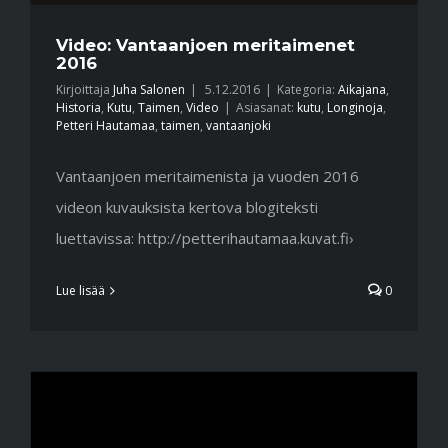
Video: Vantaanjoen meritaimenet
2016
Kirjoittaja
Juha Salonen
|
5.12.2016
|
Kategoria:
Aikajana
,
Historia
,
Kutu
,
Taimen
,
Video
|
Asiasanat:
kutu
,
Longinoja
,
Petteri Hautamaa
,
taimen
,
vantaanjoki
Vantaanjoen meritaimenista ja vuoden 2016
videon kuvauksista kertova blogiteksti
luettavissa: http://petterihautamaa.kuvat.fi›
Lue lisää
0