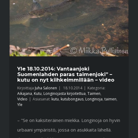
Yle 18.10.2014: Vantaanjoki
Suomenlahden paras taimenjoki” –
kutu on nyt kiihkeimmillään – video
Kirjoittaja
Juha Salonen
|
18.10.2014
|
Kategoria:
Aikajana
,
Kutu
,
Longinojasta kirjoitettua
,
Taimen
,
Video
|
Asiasanat:
kutu
,
kutubongaus
,
Longinoja
,
taimen
,
Yle
– "Se on kaksiteräinen miekka. Longinoja on hyvin
urbaani ympäristö, jossa on asukkaita lähellä.