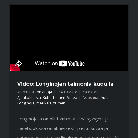
Video: Longinojan taimenia kudulla
Kirjoittaja
Longinoja
|
24.10.2018
|
Kategoria:
Ajankohtaista
,
Kutu
,
Taimen
,
Video
|
Asiasanat:
kutu
,
Longinoja
,
merikala
,
taimen
Longinojalla on ollut kuhinaa tänä syksynä ja
Facebookissa on aktiivisesti jaettu kuvaa ja
videota, mutta vain digivirran muodossa sisältöä