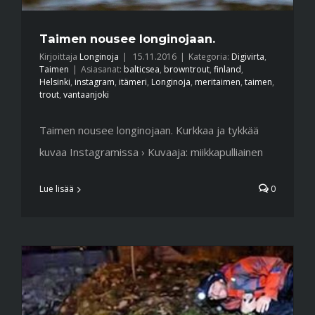
Taimen nousee longinojaan.
Kirjoittaja
Longinoja
|
15.11.2016
|
Kategoria:
Digivirta
,
Taimen
|
Asiasanat:
balticsea
,
browntrout
,
finland
,
Helsinki
,
instagram
,
itämeri
,
Longinoja
,
meritaimen
,
taimen
,
trout
,
vantaanjoki
Taimen nousee longinojaan. Kurkkaa ja tykkää
kuvaa Instagramissa › Kuvaaja: miikkapulliainen
Lue lisää
0