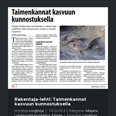
Rakentaja-lehti: Taimenkannat
kasvuun kunnostuksella
Kirjoittaja
Longinoja
|
14.12.2014
|
Kategoria:
Aikajana
,
Longinojasta kirjoitettua
,
Taimen
|
Asiasanat:
Longinoja
,