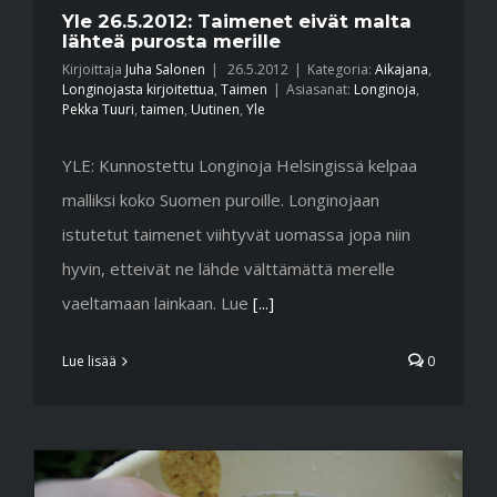
Yle 26.5.2012: Taimenet eivät malta
lähteä purosta merille
Kirjoittaja
Juha Salonen
|
26.5.2012
|
Kategoria:
Aikajana
,
Longinojasta kirjoitettua
,
Taimen
|
Asiasanat:
Longinoja
,
Pekka Tuuri
,
taimen
,
Uutinen
,
Yle
YLE: Kunnostettu Longinoja Helsingissä kelpaa
malliksi koko Suomen puroille. Longinojaan
istutetut taimenet viihtyvät uomassa jopa niin
hyvin, etteivät ne lähde välttämättä merelle
vaeltamaan lainkaan. Lue
[...]
Lue lisää
0