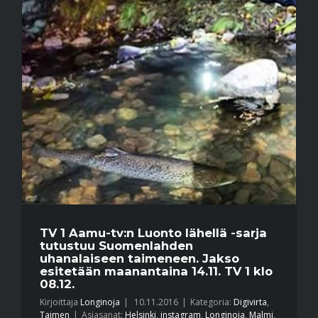
TV 1 Aamu-tv:n Luonto lähellä -sarja
tutustuu Suomenlahden
uhanalaiseen taimeneen. Jakso
esitetään maanantaina 14.11. TV 1 klo
08.12.
Kirjoittaja
Longinoja
|
10.11.2016
|
Kategoria:
Digivirta
,
Taimen
|
Asiasanat:
Helsinki
,
instagram
,
Longinoja
,
Malmi
,