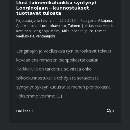
Uusi taimenikäluokka syntynyt
Longinojaan – kunnostukset
tuottavat tulosta
Kirjoittaja
Juha Salonen
|
22.5.2019
|
Kategoria:
Aikajana
,
Ajankohtaista
,
Luontohavainto
,
Taimen
|
Asiasanat:
Henrik
Kettunen
,
Longinoja
,
Malmi
,
Mika Järvinen
,
puro
,
taimen
,
vaelluskala
,
vantaanjoki
Longinojan ja Vaelluskala ry:n puroaktiivit tekivät
kevään ensimmäisen pienpoikastarkkailun.
Tarkkailulla on tarkoitus selvittää onko
talkookunnostuksilla tehdyistä soraikoista
syntynyt syksyn kudusta taimenen pienpoikasia.
Iloksemme voimme
[...]
Lue lisää
0