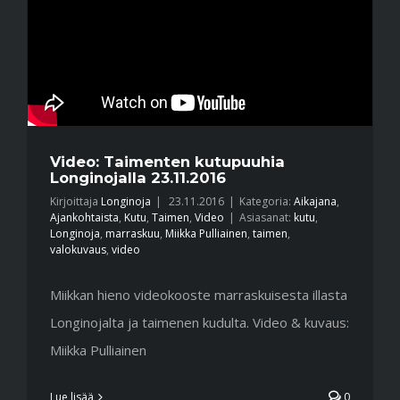
Video: Taimenten kutupuuhia
Longinojalla 23.11.2016
Kirjoittaja
Longinoja
|
23.11.2016
|
Kategoria:
Aikajana
,
Ajankohtaista
,
Kutu
,
Taimen
,
Video
|
Asiasanat:
kutu
,
Longinoja
,
marraskuu
,
Miikka Pulliainen
,
taimen
,
valokuvaus
,
video
Miikkan hieno videokooste marraskuisesta illasta
Longinojalta ja taimenen kudulta. Video & kuvaus:
Miikka Pulliainen
Lue lisää
0