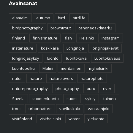
Avainsanat
alamalmi
autumn
bird
birdlife
birdphotography
browntrout
canoneos7dmark2
finland
finnishnature
fish
Helsinki
instagram
instanature
koskikara
Longinoja
longinojakevat
longinojasyksy
luonto
luontokuva
Luontokuvaus
Luontopolku
Malmi
meritaimen
myhelsinki
natur
nature
naturelovers
naturephoto
naturephotography
photography
puro
river
Savela
suomenluonto
suomi
syksy
taimen
trout
urbannature
vaelluskala
vantaanjoki
visitfinland
visithelsinki
winter
yleluonto