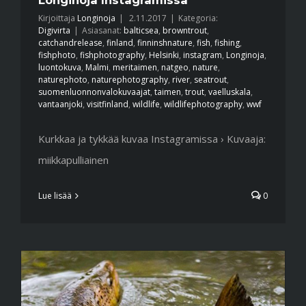
Longinoja Instagramissa
Kirjoittaja
Longinoja
|
2.11.2017
|
Kategoria:
Digivirta
|
Asiasanat:
balticsea
,
browntrout
,
catchandrelease
,
finland
,
finninshnature
,
fish
,
fishing
,
fishphoto
,
fishphotography
,
Helsinki
,
instagram
,
Longinoja
,
luontokuva
,
Malmi
,
meritaimen
,
natgeo
,
nature
,
naturephoto
,
naturephotography
,
river
,
seatrout
,
suomenluonnonvalokuvaajat
,
taimen
,
trout
,
vaelluskala
,
vantaanjoki
,
visitfinland
,
wildlife
,
wildlifephotography
,
wwf
Kurkkaa ja tykkää kuvaa Instagramissa › Kuvaaja:
miikkapulliainen
Lue lisää
0