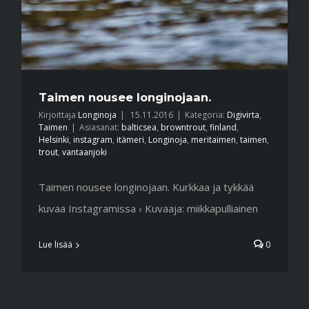
Taimen nousee longinojaan.
Kirjoittaja
Longinoja
|
15.11.2016
|
Kategoria:
Digivirta
,
Taimen
|
Asiasanat:
balticsea
,
browntrout
,
finland
,
Helsinki
,
instagram
,
itämeri
,
Longinoja
,
meritaimen
,
taimen
,
trout
,
vantaanjoki
Taimen nousee longinojaan. Kurkkaa ja tykkää
kuvaa Instagramissa › Kuvaaja: miikkapulliainen
Lue lisää
0