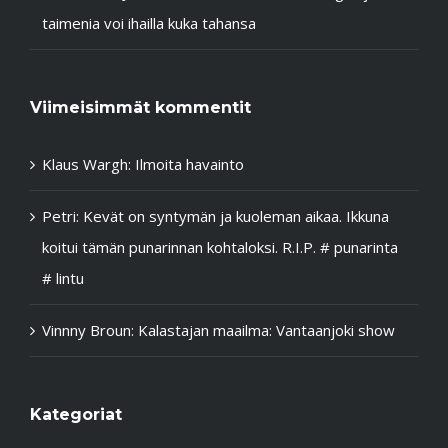
taimenia voi ihailla kuka tahansa
Viimeisimmät kommentit
Klaus Wargh
:
Ilmoita havainto
Petri
:
Kevät on syntymän ja kuoleman aikaa. Ikkuna
koitui tämän punarinnan kohtaloksi. R.I.P. # punarinta
# lintu
Vinnny Broun
:
Kalastajan maailma: Vantaanjoki show
Kategoriat