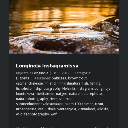
Longinoja Instagramissa
Kirjoittaja
Longinoja
|
8.11.2017
|
Kategoria:
Digivirta
|
Asiasanat:
balticsea
,
browntrout
,
catchandrelease
,
finland
,
finninshnature
,
fish
,
fishing
,
fishphoto
,
fishphotography
,
Helsinki
,
instagram
,
Longinoja
,
luontokuva
,
meritaimen
,
natgeo
,
nature
,
naturephoto
,
naturephotography
,
river
,
seatrout
,
suomenluonnonvalokuvaajat
,
suomi100
,
taimen
,
trout
,
urbannature
,
vaelluskala
,
vantaanjoki
,
visitfinland
,
wildlife
,
wildlifephotography
,
wwf