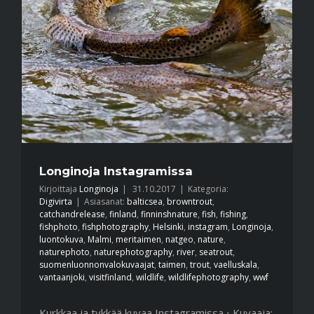
Longinoja Instagramissa
Kirjoittaja
Longinoja
|
31.10.2017
|
Kategoria:
Digivirta
|
Asiasanat:
balticsea
,
browntrout
,
catchandrelease
,
finland
,
finninshnature
,
fish
,
fishing
,
fishphoto
,
fishphotography
,
Helsinki
,
instagram
,
Longinoja
,
luontokuva
,
Malmi
,
meritaimen
,
natgeo
,
nature
,
naturephoto
,
naturephotography
,
river
,
seatrout
,
suomenluonnonvalokuvaajat
,
taimen
,
trout
,
vaelluskala
,
vantaanjoki
,
visitfinland
,
wildlife
,
wildlifephotography
,
wwf
Kurkkaa ja tykkää kuvaa Instagramissa › Kuvaaja: