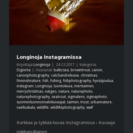
Longinoja Instagramissa
Kirjoittaja
Longinoja
|
24.12.2017
|
Kategoria:
Digivirta
|
Asiasanat:
balticsea
,
browntrout
,
canon
,
canonphotography
,
catchandrelease
,
christmas
,
finninshnature
,
fish
,
fishing
,
fishphotography
,
hyvääjoulua
,
instagram
,
Longinoja
,
luontokuva
,
meritaimen
,
merrychristmas
,
natgeo
,
nature
,
naturephoto
,
naturephotography
,
seatrout
,
sigmalens
,
sigmaphoto
,
suomenluonnonvalokuvaajat
,
taimen
,
trout
,
urbannature
,
vaelluskala
,
wildlife
,
wildlifephotography
,
wwf
Kurkkaa ja tykkää kuvaa Instagramissa › Kuvaaja:
miikkapulliainen