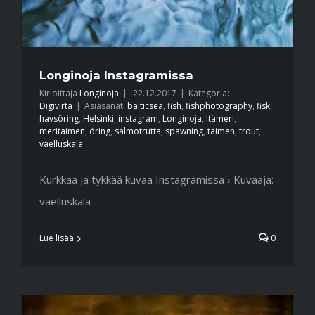
Longinoja Instagramissa
Kirjoittaja
Longinoja
|
22.12.2017
|
Kategoria:
Digivirta
|
Asiasanat:
balticsea
,
fish
,
fishphotography
,
fisk
,
havsöring
,
Helsinki
,
instagram
,
Longinoja
,
ltämeri
,
meritaimen
,
öring
,
salmotrutta
,
spawning
,
taimen
,
trout
,
vaelluskala
Kurkkaa ja tykkää kuvaa Instagramissa › Kuvaaja:
vaelluskala
Lue lisää
0