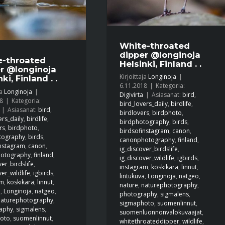
White-throated
dipper @longinoja
e-throated
Helsinki, Finland . .
r @longinoja
Kirjoittaja
Longinoja
|
ki, Finland . .
6.11.2018
|
Kategoria:
ja
Longinoja
|
Digivirta
|
Asiasanat:
bird
,
8
|
Kategoria:
bird_lovers_daily
,
birdlife
,
|
Asiasanat:
bird
,
birdlovers
,
birdphoto
,
ers_daily
,
birdlife
,
birdphotography
,
birds
,
rs
,
birdphoto
,
birdsofinstagram
,
canon
,
tography
,
birds
,
canonphotography
,
finland
,
instagram
,
canon
,
ig_discover_birdslife
,
otography
,
finland
,
ig_discover_wildlife
,
igbirds
,
ver_birdslife
,
instagram
,
koskikara
,
linnut
,
ver_wildlife
,
igbirds
,
lintukuva
,
Longinoja
,
natgeo
,
am
,
koskikara
,
linnut
,
nature
,
naturephotography
,
a
,
Longinoja
,
natgeo
,
photography
,
sigmalens
,
naturephotography
,
sigmaphoto
,
suomenlinnut
,
aphy
,
sigmalens
,
suomenluonnonvalokuvaajat
,
oto
,
suomenlinnut
,
whitethroateddipper
,
wildlife
,