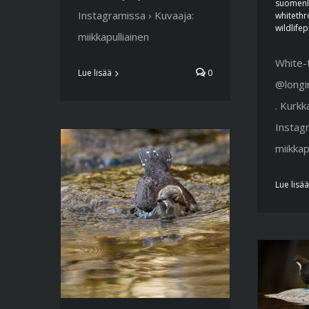
suomenl
Instagramissa › Kuvaaja:
whiteth
wildlife
miikkapulliainen
White-
Lue lisää
0
@longin
. Kurkk
Instagr
miikkap
Lue lisää