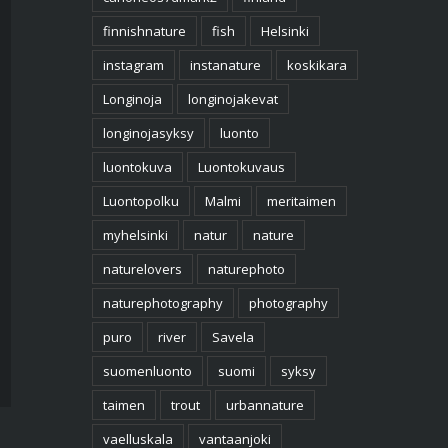
finnishnature
fish
Helsinki
instagram
instanature
koskikara
Longinoja
longinojakevat
longinojasyksy
luonto
luontokuva
Luontokuvaus
Luontopolku
Malmi
meritaimen
myhelsinki
natur
nature
naturelovers
naturephoto
naturephotography
photography
puro
river
Savela
suomenluonto
suomi
syksy
taimen
trout
urbannature
vaelluskala
vantaanjoki