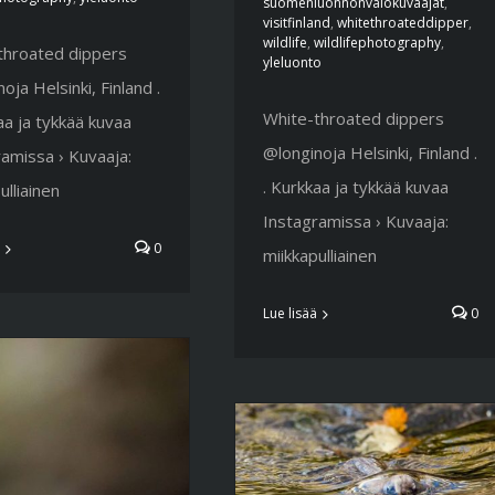
suomenluonnonvalokuvaajat
,
visitfinland
,
whitethroateddipper
,
wildlife
,
wildlifephotography
,
throated dippers
yleluonto
oja Helsinki, Finland .
White-throated dippers
aa ja tykkää kuvaa
@longinoja Helsinki, Finland .
amissa › Kuvaaja:
. Kurkkaa ja tykkää kuvaa
ulliainen
Instagramissa › Kuvaaja:
0
miikkapulliainen
Lue lisää
0