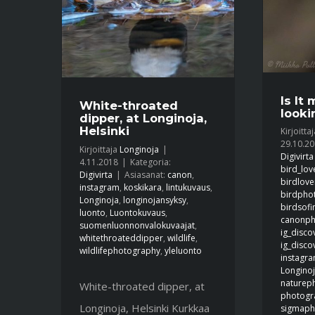
Is It
White-throated
lookin
dipper, at Longinoja,
Helsinki
Kirjoitta
29.10.2
Kirjoittaja
Longinoja
|
Digivirta
4.11.2018
|
Kategoria:
bird_lov
Digivirta
|
Asiasanat:
canon
,
birdlove
instagram
,
koskikara
,
lintukuvaus
,
birdpho
Longinoja
,
longinojansyksy
,
birdsof
luonto
,
Luontokuvaus
,
canonph
suomenluonnonvalokuvaajat
,
ig_disco
whitethroateddipper
,
wildlife
,
ig_disco
wildlifephotography
,
yleluonto
instagr
Longino
naturep
White-throated dipper, at
photogr
Longinoja, Helsinki Kurkkaa
sigmaph