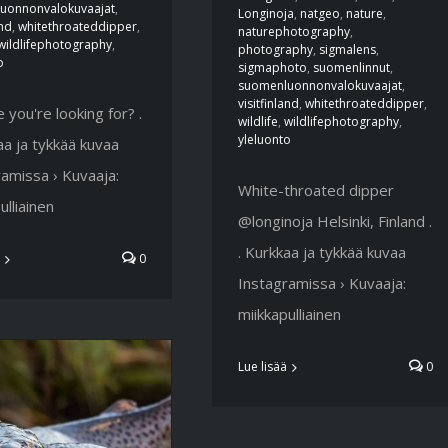
uonnonvalokuvaajat
,
Longinoja
,
natgeo
,
nature
,
and
,
whitethroateddipper
,
naturephotography
,
wildlifephotography
,
photography
,
sigmalens
,
o
sigmaphoto
,
suomenlinnut
,
suomenluonnonvalokuvaajat
,
visitfinland
,
whitethroateddipper
,
e you're looking for? .
wildlife
,
wildlifephotography
,
yleluonto
aa ja tykkää kuvaa
amissa › Kuvaaja:
White-throated dipper
ulliainen
@longinoja Helsinki, Finland .
. Kurkkaa ja tykkää kuvaa
0
Instagramissa › Kuvaaja:
miikkapulliainen
Lue lisää
0