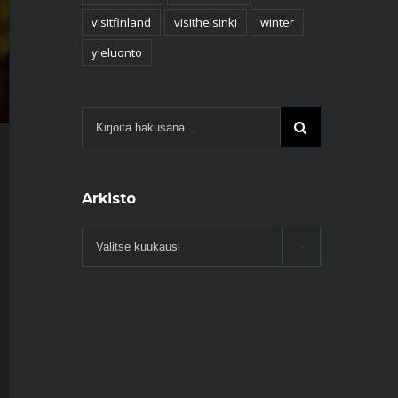
visitfinland
visithelsinki
winter
yleluonto
Arkisto
Arkisto
