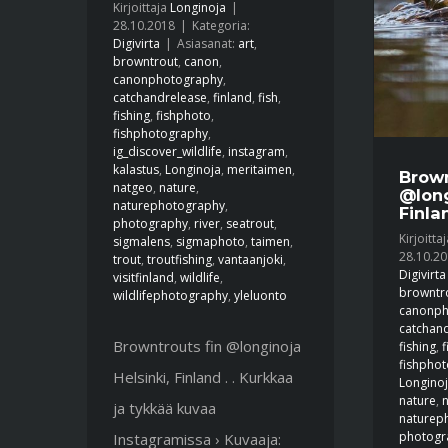
Kirjoittaja
Longinoja
|
28.10.2018
|
Kategoria:
Digivirta
|
Asiasanat:
art
,
browntrout
,
canon
,
canonphotography
,
catchandrelease
,
finland
,
fish
,
fishing
,
fishphoto
,
fishphotography
,
ig_discover_wildlife
,
instagram
,
kalastus
,
Longinoja
,
meritaimen
,
Brow
natgeo
,
nature
,
@long
naturephotography
,
Finlan
photography
,
river
,
seatrout
,
Kirjoitta
sigmalens
,
sigmaphoto
,
taimen
,
28.10.2
trout
,
troutfishing
,
vantaanjoki
,
Digivirta
visitfinland
,
wildlife
,
browntr
wildlifephotography
,
yleluonto
canonph
catchan
Browntrouts fin @longinoja
fishing
,
fishpho
Helsinki, Finland . . Kurkkaa
Longino
nature
,
ja tykkää kuvaa
naturep
photogr
Instagramissa › Kuvaaja: