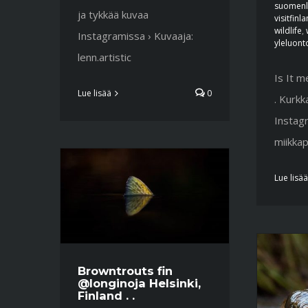
suomenl
ja tykkää kuvaa
visitfinl
wildlife
,
Instagramissa › Kuvaaja:
yleluont
lenn.artistic
Is It m
Lue lisää
0
. Kurkk
Instagr
miikkap
Lue lisää
Browntrouts fin
@longinoja Helsinki,
Finland . .