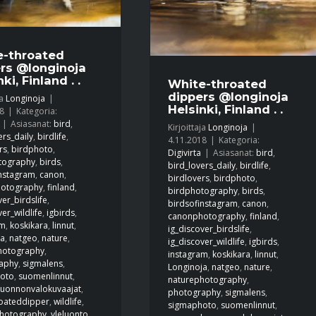
e-throated
rs @longinoja
ki, Finland . .
White-throated
dippers @longinoja
ja
Longinoja
|
Helsinki, Finland . .
8
|
Kategoria:
|
Asiasanat:
bird
,
Kirjoittaja
Longinoja
|
ers_daily
,
birdlife
,
4.11.2018
|
Kategoria:
rs
,
birdphoto
,
Digivirta
|
Asiasanat:
bird
,
tography
,
birds
,
bird_lovers_daily
,
birdlife
,
instagram
,
canon
,
birdlovers
,
birdphoto
,
otography
,
finland
,
birdphotography
,
birds
,
ver_birdslife
,
birdsofinstagram
,
canon
,
ver_wildlife
,
igbirds
,
canonphotography
,
finland
,
am
,
koskikara
,
linnut
,
ig_discover_birdslife
,
ja
,
natgeo
,
nature
,
ig_discover_wildlife
,
igbirds
,
hotography
,
instagram
,
koskikara
,
linnut
,
aphy
,
sigmalens
,
Longinoja
,
natgeo
,
nature
,
oto
,
suomenlinnut
,
naturephotography
,
uonnonvalokuvaajat
,
photography
,
sigmalens
,
roateddipper
,
wildlife
,
sigmaphoto
,
suomenlinnut
,
photography
,
yleluonto