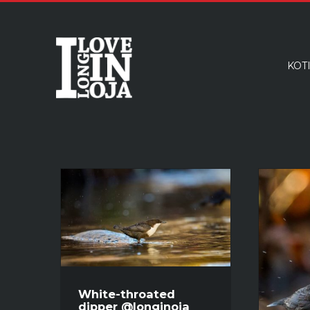
KOT
White-throated
dipper @longinoja