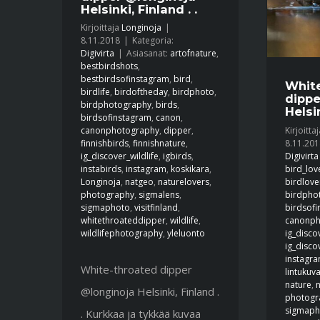
Helsinki, Finland . .
Kirjoittaja
Longinoja
|
8.11.2018
|
Kategoria:
Digivirta
|
Asiasanat:
artofnature
,
bestbirdshots
,
bestbirdsofinstagram
,
bird
,
Whit
birdlife
,
birdoftheday
,
birdphoto
,
dippe
birdphotography
,
birds
,
Helsin
birdsofinstagram
,
canon
,
Kirjoitta
canonphotography
,
dipper
,
8.11.201
finnishbirds
,
finnishnature
,
Digivirta
ig_discover_wildlife
,
igbirds
,
bird_lov
instabirds
,
instagram
,
koskikara
,
birdlove
Longinoja
,
natgeo
,
naturelovers
,
birdpho
photography
,
sigmalens
,
birdsof
sigmaphoto
,
visitfinland
,
canonph
whitethroateddipper
,
wildlife
,
ig_disco
wildlifephotography
,
yleluonto
ig_disco
instagr
White-throated dipper
lintukuv
nature
,
@longinoja Helsinki, Finland .
photogr
sigmaph
. Kurkkaa ja tykkää kuvaa