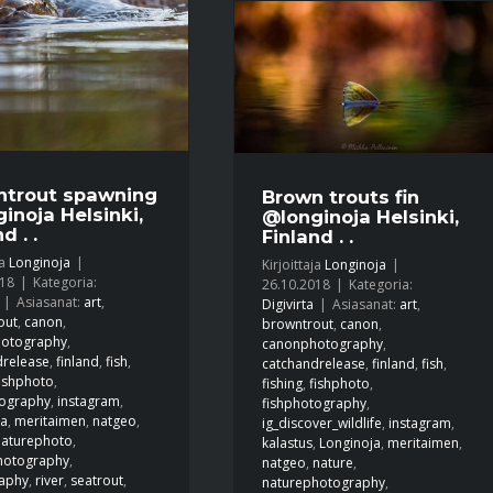
ntrout spawning
Brown trouts fin
inoja Helsinki,
@longinoja Helsinki,
d . .
Finland . .
ja
Longinoja
|
Kirjoittaja
Longinoja
|
018
|
Kategoria:
26.10.2018
|
Kategoria:
|
Asiasanat:
art
,
Digivirta
|
Asiasanat:
art
,
out
,
canon
,
browntrout
,
canon
,
otography
,
canonphotography
,
drelease
,
finland
,
fish
,
catchandrelease
,
finland
,
fish
,
fishphoto
,
fishing
,
fishphoto
,
tography
,
instagram
,
fishphotography
,
ja
,
meritaimen
,
natgeo
,
ig_discover_wildlife
,
instagram
,
naturephoto
,
kalastus
,
Longinoja
,
meritaimen
,
hotography
,
natgeo
,
nature
,
aphy
,
river
,
seatrout
,
naturephotography
,