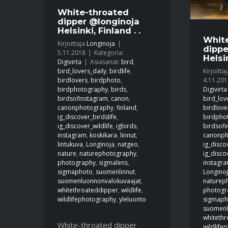
White-throated
dipper @longinoja
Helsinki, Finland . .
Whit
Kirjoittaja
Longinoja
|
dippe
5.11.2018
|
Kategoria:
Helsin
Digivirta
|
Asiasanat:
bird
,
Kirjoitta
bird_lovers_daily
,
birdlife
,
4.11.201
birdlovers
,
birdphoto
,
Digivirta
birdphotography
,
birds
,
bird_lov
birdsofinstagram
,
canon
,
birdlove
canonphotography
,
finland
,
birdpho
ig_discover_birdslife
,
birdsof
ig_discover_wildlife
,
igbirds
,
canonph
instagram
,
koskikara
,
linnut
,
ig_disco
lintukuva
,
Longinoja
,
natgeo
,
ig_disco
nature
,
naturephotography
,
instagr
photography
,
sigmalens
,
Longino
sigmaphoto
,
suomenlinnut
,
naturep
suomenluonnonvalokuvaajat
,
photogr
whitethroateddipper
,
wildlife
,
sigmaph
wildlifephotography
,
yleluonto
suomenl
whiteth
White-throated dipper
wildlife