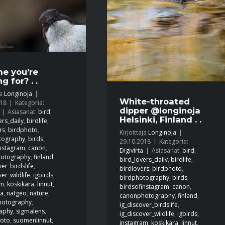
 me you’re
g for? . .
ja
Longinoja
|
White-throated
018
|
Kategoria:
dipper @longinoja
|
Asiasanat:
bird
,
Helsinki, Finland . .
ers_daily
,
birdlife
,
rs
,
birdphoto
,
Kirjoittaja
Longinoja
|
tography
,
birds
,
29.10.2018
|
Kategoria:
instagram
,
canon
,
Digivirta
|
Asiasanat:
bird
,
otography
,
finland
,
bird_lovers_daily
,
birdlife
,
ver_birdslife
,
birdlovers
,
birdphoto
,
ver_wildlife
,
igbirds
,
birdphotography
,
birds
,
am
,
koskikara
,
linnut
,
birdsofinstagram
,
canon
,
ja
,
natgeo
,
nature
,
canonphotography
,
finland
,
hotography
,
ig_discover_birdslife
,
aphy
,
sigmalens
,
ig_discover_wildlife
,
igbirds
,
oto
,
suomenlinnut
,
instagram
,
koskikara
,
linnut
,