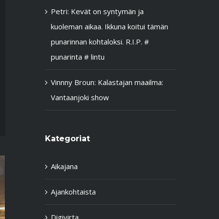
Petri
:
Kevät on syntymän ja
kuoleman aikaa. Ikkuna koitui tämän
punarinnan kohtaloksi. R.I.P. #
punarinta # lintu
Vinnny Broun
:
Kalastajan maailma:
Vantaanjoki show
Kategoriat
Aikajana
Ajankohtaista
Digivirta