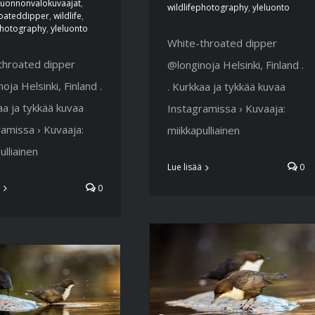
uonnonvalokuvaajat
,
wildlifephotography
,
yleluonto
roateddipper
,
wildlife
,
photography
,
yleluonto
White-throated dipper
throated dipper
@longinoja Helsinki, Finland .
oja Helsinki, Finland .
. Kurkkaa ja tykkää kuvaa
aa ja tykkää kuvaa
Instagramissa › Kuvaaja:
amissa › Kuvaaja:
miikkapulliainen
ulliainen
Lue lisää
0
0