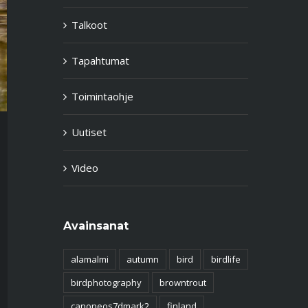
Talkoot
Tapahtumat
Toimintaohje
Uutiset
Video
Avainsanat
alamalmi
autumn
bird
birdlife
birdphotography
browntrout
canoneos7dmark2
finland