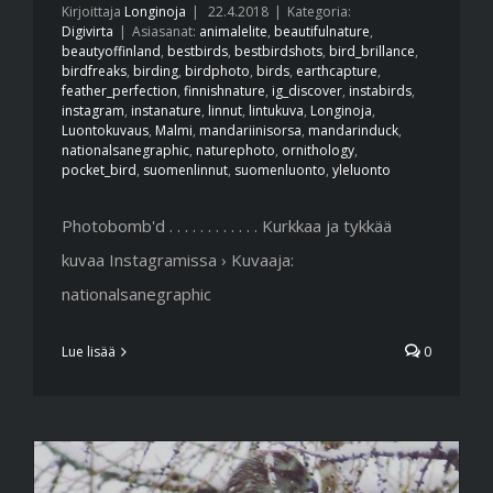
Kirjoittaja
Longinoja
|
22.4.2018
|
Kategoria:
Digivirta
|
Asiasanat:
animalelite
,
beautifulnature
,
beautyoffinland
,
bestbirds
,
bestbirdshots
,
bird_brillance
,
birdfreaks
,
birding
,
birdphoto
,
birds
,
earthcapture
,
feather_perfection
,
finnishnature
,
ig_discover
,
instabirds
,
instagram
,
instanature
,
linnut
,
lintukuva
,
Longinoja
,
Luontokuvaus
,
Malmi
,
mandariinisorsa
,
mandarinduck
,
nationalsanegraphic
,
naturephoto
,
ornithology
,
pocket_bird
,
suomenlinnut
,
suomenluonto
,
yleluonto
Photobomb'd . . . . . . . . . . . . Kurkkaa ja tykkää
kuvaa Instagramissa › Kuvaaja:
nationalsanegraphic
Lue lisää
0