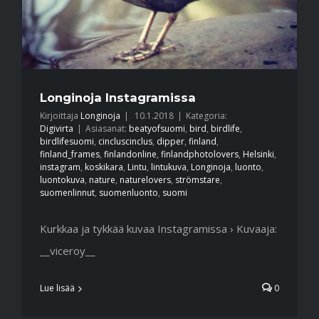
Longinoja Instagramissa
Kirjoittaja
Longinoja
|
10.1.2018
|
Kategoria:
Digivirta
|
Asiasanat:
beatyofsuomi
,
bird
,
birdlife
,
birdlifesuomi
,
cincluscinclus
,
dipper
,
finland
,
finland_frames
,
finlandonline
,
finlandphotolovers
,
Helsinki
,
instagram
,
koskikara
,
Lintu
,
lintukuva
,
Longinoja
,
luonto
,
luontokuva
,
nature
,
naturelovers
,
strömstare
,
suomenlinnut
,
suomenluonto
,
suomi
Kurkkaa ja tykkää kuvaa Instagramissa › Kuvaaja:
__viceroy__
Lue lisää
0