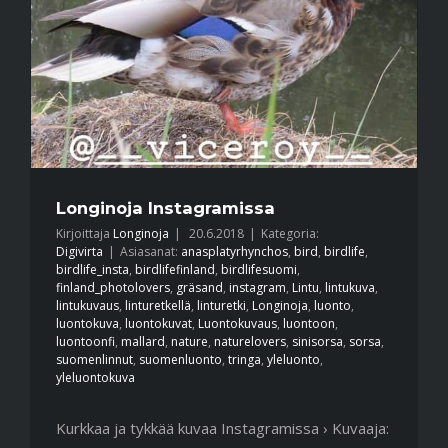
Longinoja Instagramissa
Kirjoittaja
Longinoja
|
20.6.2018
|
Kategoria:
Digivirta
|
Asiasanat:
anasplatyrhynchos
,
bird
,
birdlife
,
birdlife_insta
,
birdlifefinland
,
birdlifesuomi
,
finland_photolovers
,
gräsand
,
instagram
,
Lintu
,
lintukuva
,
lintukuvaus
,
linturetkellä
,
linturetki
,
Longinoja
,
luonto
,
luontokuva
,
luontokuvat
,
Luontokuvaus
,
luontoon
,
luontoonfi
,
mallard
,
nature
,
naturelovers
,
sinisorsa
,
sorsa
,
suomenlinnut
,
suomenluonto
,
tringa
,
yleluonto
,
yleluontokuva
Kurkkaa ja tykkää kuvaa Instagramissa › Kuvaaja: