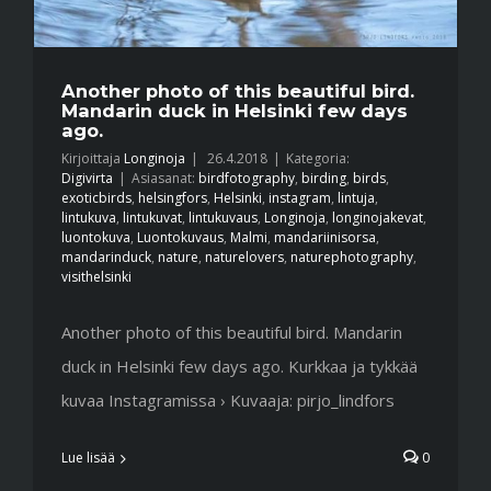
Another photo of this beautiful bird.
Mandarin duck in Helsinki few days
ago.
Kirjoittaja
Longinoja
|
26.4.2018
|
Kategoria:
Digivirta
|
Asiasanat:
birdfotography
,
birding
,
birds
,
exoticbirds
,
helsingfors
,
Helsinki
,
instagram
,
lintuja
,
lintukuva
,
lintukuvat
,
lintukuvaus
,
Longinoja
,
longinojakevat
,
luontokuva
,
Luontokuvaus
,
Malmi
,
mandariinisorsa
,
mandarinduck
,
nature
,
naturelovers
,
naturephotography
,
visithelsinki
Another photo of this beautiful bird. Mandarin
duck in Helsinki few days ago. Kurkkaa ja tykkää
kuvaa Instagramissa › Kuvaaja: pirjo_lindfors
Lue lisää
0