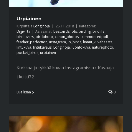
Urpiainen
Kirjoittaja
Longinoja
|
25.11.2018
|
Kategoria:
Digivirta
|
Asiasanat:
bestbirdshots
,
birding
,
birdlife
,
birdlovers
,
birdphoto
,
canon_photos
,
commonredpoll
,
feather_perfection
,
instagram
,
ip_birds
,
linnut_kuvahaaste
,
lintukuva
,
lintukuvaus
,
Longinoja
,
luontokuva
,
naturephoto
,
pocket_birds
,
urpiainen
Kurkkaa ja tykkää kuvaa Instagramissa › Kuvaaja:
t.kuitti72
Lue lisää
0