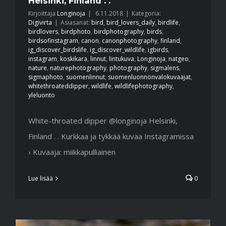
Helsinki, Finland . .
Kirjoittaja
Longinoja
|
6.11.2018
|
Kategoria:
Digivirta
|
Asiasanat:
bird
,
bird_lovers_daily
,
birdlife
,
birdlovers
,
birdphoto
,
birdphotography
,
birds
,
birdsofinstagram
,
canon
,
canonphotography
,
finland
,
ig_discover_birdslife
,
ig_discover_wildlife
,
igbirds
,
instagram
,
koskikara
,
linnut
,
lintukuva
,
Longinoja
,
natgeo
,
nature
,
naturephotography
,
photography
,
sigmalens
,
sigmaphoto
,
suomenlinnut
,
suomenluonnonvalokuvaajat
,
whitethroateddipper
,
wildlife
,
wildlifephotography
,
yleluonto
White-throated dipper @longinoja Helsinki,
Finland . . Kurkkaa ja tykkää kuvaa Instagramissa
› Kuvaaja: miikkapulliainen
Lue lisää
0