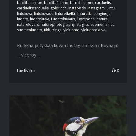
birdlifeeurope
,
birdlifefinland
,
birdlifesuomi
,
carduelis
,
cardueliscarduelis
,
goldfinch
,
instabirds
,
instagram
,
Lintu
,
lintukuva
,
lintukuvaus
,
linturetkellä
,
linturetki
,
Longinoja
,
luonto
,
luontokuva
,
Luontokuvaus
,
luontoonfi
,
nature
,
naturelovers
,
naturephotography
,
steglits
,
suomenlinnut
,
suomenluonto
,
tikli
,
tringa
,
yleluonto
,
yleluontokuva
Kurkkaa ja tykkää kuvaa Instagramissa › Kuvaaja:
__viceroy__
Lue lisää
0