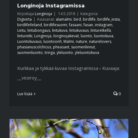
Longinoja Instagramissa
Kirjoittaja
Longinoja
|
14.5.2018
|
Kategoria:
Digivirta
|
Asiasanat:
alamalmi
,
bird
,
birdlife
,
birdlife_insta
,
birdlifefinland
,
birdlifesuomi
,
fasaani
,
fasan
,
instagram
,
Lintu
,
lintubongaus
,
lintukuva
,
lintukuvaus
,
linturetkellä
,
linturetki
,
Longinoja
,
longinojakevat
,
luonto
,
luontokuva
,
Luontokuvaus
,
luontoonfi
,
Malmi
,
nature
,
naturelovers
,
phasianuscolchicus
,
pheasant
,
suomenlinnut
,
suomenluonto
,
tringa
,
yleluonto
,
yleluontokuva
Kurkkaa ja tykkää kuvaa Instagramissa › Kuvaaja:
__viceroy__
Lue lisää
0