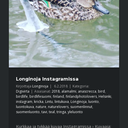
Longinoja Instagramissa
Kirjoittaja
Longinoja
|
6.2.2018
|
Kategoria:
Digivirta
|
Asiasanat:
2018
,
alamalmi
,
anascrecca
,
bird
,
birdlife
,
birdlifesuomi
,
finland
,
finlandphotolovers
,
Helsinki
,
instagram
,
kricka
,
Lintu
,
lintukuva
,
Longinoja
,
luonto
,
luontokuva
,
nature
,
naturelovers
,
suomenlinnut
,
suomenluonto
,
tavi
,
teal
,
tringa
,
yleluonto
Kurkkaa ja tykkää kuvaa Instagramissa › Kuvaaja: