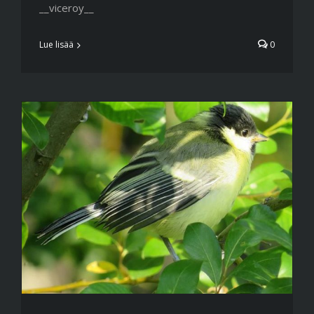
__viceroy__
Lue lisää
0