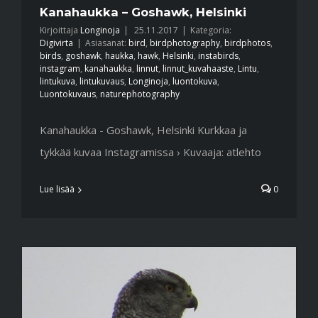
Kanahaukka – Goshawk, Helsinki
Kirjoittaja
Longinoja
|
25.11.2017
|
Kategoria:
Digivirta
|
Asiasanat:
bird
,
birdphotography
,
birdphotos
,
birds
,
goshawk
,
haukka
,
hawk
,
Helsinki
,
instabirds
,
instagram
,
kanahaukka
,
linnut
,
linnut_kuvahaaste
,
Lintu
,
lintukuva
,
lintukuvaus
,
Longinoja
,
luontokuva
,
Luontokuvaus
,
naturephotography
Kanahaukka - Goshawk, Helsinki Kurkkaa ja
tykkää kuvaa Instagramissa › Kuvaaja: atlehto
Lue lisää
0