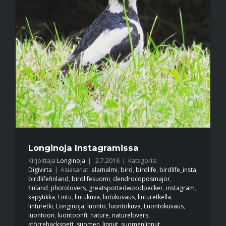
Longinoja Instagramissa
Kirjoittaja
Longinoja
|
2.7.2018
|
Kategoria:
Digivirta
|
Asiasanat:
alamalmi
,
bird
,
birdlife
,
birdlife_insta
,
birdlifefinland
,
birdlifesuomi
,
dendrocoposmajor
,
finland_photolovers
,
greatspottedwoodpecker
,
instagram
,
käpytikka
,
Lintu
,
lintukuva
,
lintukuvaus
,
linturetkellä
,
linturetki
,
Longinoja
,
luonto
,
luontokuva
,
Luontokuvaus
,
luontoon
,
luontoonfi
,
nature
,
naturelovers
,
störrehackspett
,
suomen_linnut
,
suomenlinnut
,