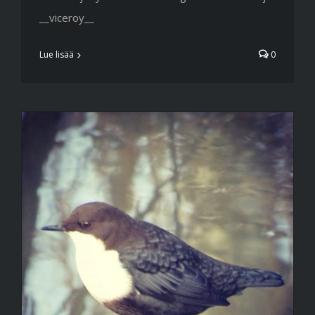
__viceroy__
Lue lisää
0