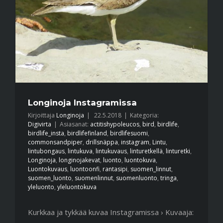
Longinoja Instagramissa
Kirjoittaja
Longinoja
|
22.5.2018
|
Kategoria:
Digivirta
|
Asiasanat:
actitishypoleucos
,
bird
,
birdlife
,
birdlife_insta
,
birdlifefinland
,
birdlifesuomi
,
commonsandpiper
,
drillsnäppa
,
instagram
,
Lintu
,
lintubongaus
,
lintukuva
,
lintukuvaus
,
linturetkellä
,
linturetki
,
Longinoja
,
longinojakevat
,
luonto
,
luontokuva
,
Luontokuvaus
,
luontoonfi
,
rantasipi
,
suomen_linnut
,
suomen_luonto
,
suomenlinnut
,
suomenluonto
,
tringa
,
yleluonto
,
yleluontokuva
Kurkkaa ja tykkää kuvaa Instagramissa › Kuvaaja: