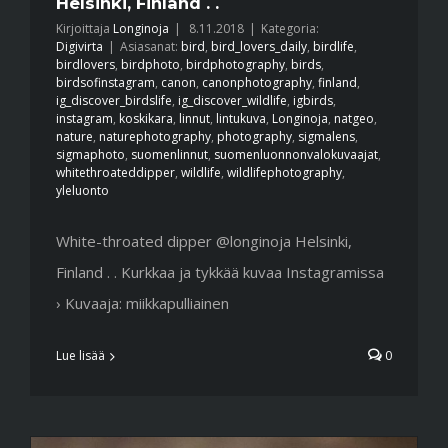
Helsinki, Finland . .
Kirjoittaja
Longinoja
|
8.11.2018
|
Kategoria:
Digivirta
|
Asiasanat:
bird
,
bird_lovers_daily
,
birdlife
,
birdlovers
,
birdphoto
,
birdphotography
,
birds
,
birdsofinstagram
,
canon
,
canonphotography
,
finland
,
ig_discover_birdslife
,
ig_discover_wildlife
,
igbirds
,
instagram
,
koskikara
,
linnut
,
lintukuva
,
Longinoja
,
natgeo
,
nature
,
naturephotography
,
photography
,
sigmalens
,
sigmaphoto
,
suomenlinnut
,
suomenluonnonvalokuvaajat
,
whitethroateddipper
,
wildlife
,
wildlifephotography
,
yleluonto
White-throated dipper @longinoja Helsinki,
Finland . . Kurkkaa ja tykkää kuvaa Instagramissa
› Kuvaaja: miikkapulliainen
Lue lisää
0