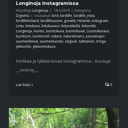
Longinoja Instagramissa
Kirjoittaja
Longinoja
|
18.6.2018
|
Kategoria:
Digivirta
|
Asiasanat:
bird
,
birdlife
,
birdlife_insta
,
birdlifefinland
,
birdlifesuomi
,
greattit
,
Helsinki
,
instagram
,
Lintu
,
lintukuva
,
lintukuvaus
,
linturetkellä
,
linturetki
,
Longinoja
,
luonto
,
luontokuva
,
luontokuvat
,
Luontokuvaus
,
luontoon
,
luontoonfi
,
nature
,
naturelovers
,
parusmajor
,
suomenlinnut
,
suomenluonto
,
talgoxe
,
talitiainen
,
tringa
,
yleluonto
,
yleluontokuva
Kurkkaa ja tykkää kuvaa Instagramissa › Kuvaaja:
__viceroy__
Lue lisää
0