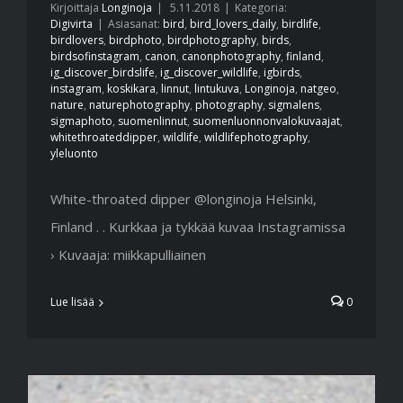
Kirjoittaja
Longinoja
|
5.11.2018
|
Kategoria:
Digivirta
|
Asiasanat:
bird
,
bird_lovers_daily
,
birdlife
,
birdlovers
,
birdphoto
,
birdphotography
,
birds
,
birdsofinstagram
,
canon
,
canonphotography
,
finland
,
ig_discover_birdslife
,
ig_discover_wildlife
,
igbirds
,
instagram
,
koskikara
,
linnut
,
lintukuva
,
Longinoja
,
natgeo
,
nature
,
naturephotography
,
photography
,
sigmalens
,
sigmaphoto
,
suomenlinnut
,
suomenluonnonvalokuvaajat
,
whitethroateddipper
,
wildlife
,
wildlifephotography
,
yleluonto
White-throated dipper @longinoja Helsinki,
Finland . . Kurkkaa ja tykkää kuvaa Instagramissa
› Kuvaaja: miikkapulliainen
Lue lisää
0