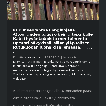
Kudunseurantaa Longinojalla.
@toniranden pääsi oikein aitopaikalle
Kaksi hyvänkokoista meritaimenta
upeasti näkyvissä, sillan yläpuolisen
kutukuopan luona kisailemassa. . . . . .
. .
Kirjoittaja
Longinoja
|
18.10.2018
|
Kategoria:
Digivirta
|
Asiasanat:
Helsinki
,
instagram
,
kaupunkiluonto
,
kuduntarkkailu
,
Longinoja
,
luontokuva
,
luontoonfi
,
meritaimen
,
naturephotography
,
pienvesikunnostus
,
Savela
,
seatrout
,
spawning
,
urbaaniluonto
,
virho
,
virtavesi
,
yleluonto
Kudunseurantaa Longinojalla. @toniranden pääsi
oikein aitopaikalle Kaksi hyvänkokoista
meritaimenta upeasti näkyvissä, sillan