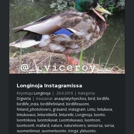
Longinoja Instagramissa
Kirjoittaja
Longinoja
|
20.6.2018
|
Kategoria:
Digivirta
|
Asiasanat:
anasplatyrhynchos
,
bird
,
birdlife
,
birdlife_insta
,
birdlifefinland
,
birdlifesuomi
,
finland_photolovers
,
gräsand
,
instagram
,
Lintu
,
lintukuva
,
lintukuvaus
,
linturetkellä
,
linturetki
,
Longinoja
,
luonto
,
luontokuva
,
luontokuvat
,
Luontokuvaus
,
luontoon
,
luontoonfi
,
mallard
,
nature
,
naturelovers
,
sinisorsa
,
sorsa
,
suomenlinnut
,
suomenluonto
,
tringa
,
yleluonto
,