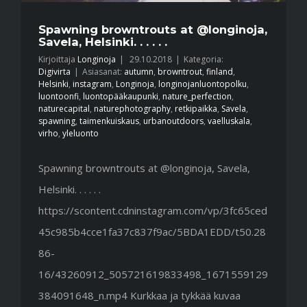
Spawning browntrouts at @longinoja,
Savela, Helsinki. . . . . .
Kirjoittaja
Longinoja
|
29.10.2018
|
Kategoria:
Digivirta
|
Asiasanat:
autumn
,
browntrout
,
finland
,
Helsinki
,
instagram
,
Longinoja
,
longinojanluontopolku
,
luontoonfi
,
luontopääkaupunki
,
nature_perfection
,
naturecapital
,
naturephotography
,
retkipaikka
,
Savela
,
spawning
,
taimenkuiskaus
,
urbanoutdoors
,
vaelluskala
,
virho
,
yleluonto
Spawning browntrouts at @longinoja, Savela,
Helsinki. . . . . .
https://scontent.cdninstagram.com/vp/3fc65ced
45c985b4cce1fa37c837f9ac/5BDA1EDD/t50.28
86-
16/43260912_505721619833498_1671559129
384091648_n.mp4 Kurkkaa ja tykkää kuvaa