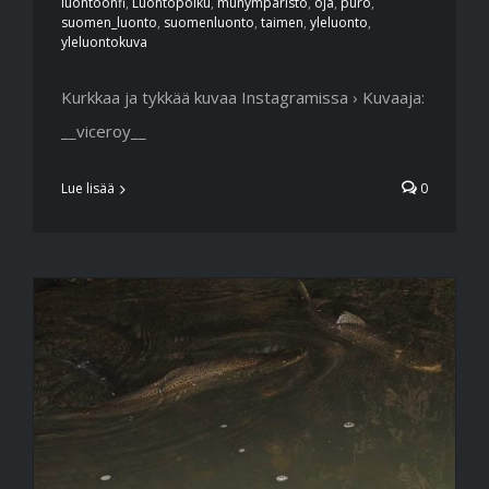
luontoonfi
,
Luontopolku
,
munympäristö
,
oja
,
puro
,
suomen_luonto
,
suomenluonto
,
taimen
,
yleluonto
,
yleluontokuva
Kurkkaa ja tykkää kuvaa Instagramissa › Kuvaaja:
__viceroy__
Lue lisää
0