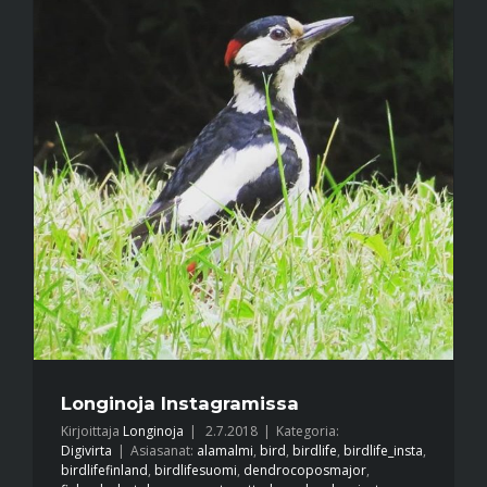
Longinoja Instagramissa
Kirjoittaja
Longinoja
|
2.7.2018
|
Kategoria:
Digivirta
|
Asiasanat:
alamalmi
,
bird
,
birdlife
,
birdlife_insta
,
birdlifefinland
,
birdlifesuomi
,
dendrocoposmajor
,