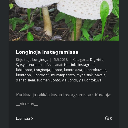
Longinoja Instagramissa
Kirjoittaja
Longinoja
|
5.9.2018
|
Kategoria:
Digivirta
,
Syksyn seuranta
|
Asiasanat:
Helsinki
,
instagram
,
lähiluonto
,
Longinoja
,
luonto
,
luontokuva
,
Luontokuvaus
,
luontoon
,
luontoonfi
,
munympäristö
,
myhelsinki
,
Savela
,
sienet
,
sieni
,
suomenluonto
,
yleluonto
,
yleluontokuva
Kurkkaa ja tykkää kuvaa Instagramissa › Kuvaaja:
__viceroy__
Lue lisää
0