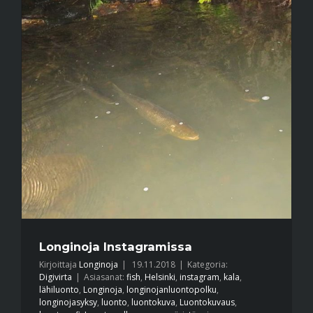
Longinoja Instagramissa
Kirjoittaja
Longinoja
|
19.11.2018
|
Kategoria:
Digivirta
|
Asiasanat:
fish
,
Helsinki
,
instagram
,
kala
,
lähiluonto
,
Longinoja
,
longinojanluontopolku
,
longinojasyksy
,
luonto
,
luontokuva
,
Luontokuvaus
,