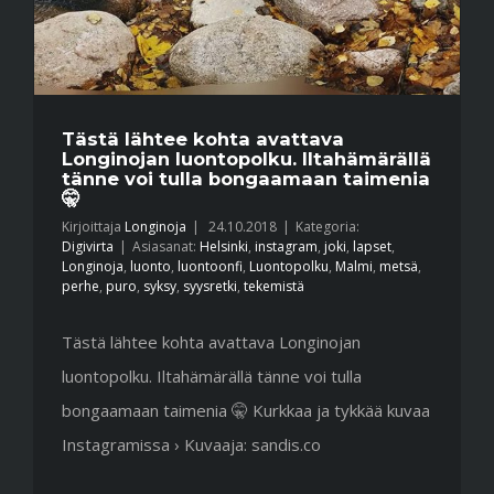
Tästä lähtee kohta avattava
Longinojan luontopolku. Iltahämärällä
tänne voi tulla bongaamaan taimenia
🤫
Kirjoittaja
Longinoja
|
24.10.2018
|
Kategoria:
Digivirta
|
Asiasanat:
Helsinki
,
instagram
,
joki
,
lapset
,
Longinoja
,
luonto
,
luontoonfi
,
Luontopolku
,
Malmi
,
metsä
,
perhe
,
puro
,
syksy
,
syysretki
,
tekemistä
Tästä lähtee kohta avattava Longinojan
luontopolku. Iltahämärällä tänne voi tulla
bongaamaan taimenia 🤫 Kurkkaa ja tykkää kuvaa
Instagramissa › Kuvaaja: sandis.co