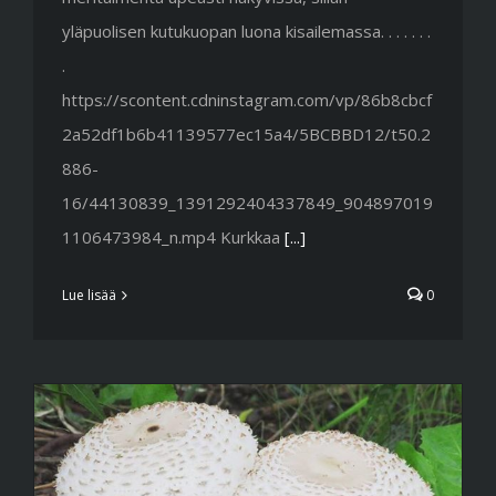
yläpuolisen kutukuopan luona kisailemassa. . . . . . .
.
https://scontent.cdninstagram.com/vp/86b8cbcf
2a52df1b6b41139577ec15a4/5BCBBD12/t50.2
886-
16/44130839_1391292404337849_904897019
1106473984_n.mp4 Kurkkaa
[...]
Lue lisää
0