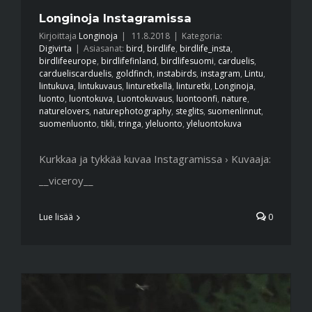
Longinoja Instagramissa
Kirjoittaja
Longinoja
|
11.8.2018
|
Kategoria:
Digivirta
|
Asiasanat:
bird
,
birdlife
,
birdlife_insta
,
birdlifeeurope
,
birdlifefinland
,
birdlifesuomi
,
carduelis
,
cardueliscarduelis
,
goldfinch
,
instabirds
,
instagram
,
Lintu
,
lintukuva
,
lintukuvaus
,
linturetkellä
,
linturetki
,
Longinoja
,
luonto
,
luontokuva
,
Luontokuvaus
,
luontoonfi
,
nature
,
naturelovers
,
naturephotography
,
steglits
,
suomenlinnut
,
suomenluonto
,
tikli
,
tringa
,
yleluonto
,
yleluontokuva
Kurkkaa ja tykkää kuvaa Instagramissa › Kuvaaja:
__viceroy__
Lue lisää
0