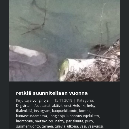
retkiä suunnitellaan vuonna
Kirjoittaja
Longinoja
|
15.11.2018
|
Kategoria:
Digivirta
|
Asiasanat:
aktiivit
,
ensi
,
Helsinki
,
helsy
,
iltalenkillä
,
instagram
,
kaupunkiluonto
,
komea
,
kutuaseuraamassa
,
Longinoja
,
luonnonsuojeluliitto
,
luontoonfi
,
metsävuosi
,
nähty
,
pariskunta
,
puro
,
suomenluonto
,
taimen
,
tulevia
,
ulkona
,
vesi
,
vesivuosi
,