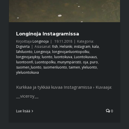
Longinoja Instagramissa
Kirjoittaja
Longinoja
|
19.11.2018
|
Kategoria:
Digivirta
|
Asiasanat:
fish
,
Helsinki
,
instagram
,
kala
,
lähiluonto
,
Longinoja
,
longinojanluontopolku
,
longinojasyksy
,
luonto
,
luontokuva
,
Luontokuvaus
,
luontoonfi
,
Luontopolku
,
munympäristö
,
oja
,
puro
,
suomen_luonto
,
suomenluonto
,
taimen
,
yleluonto
,
yleluontokuva
Kurkkaa ja tykkää kuvaa Instagramissa › Kuvaaja:
__viceroy__
Lue lisää
0