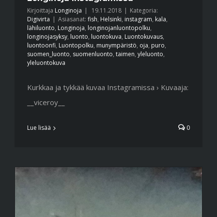
Kirjoittaja
Longinoja
|
19.11.2018
|
Kategoria:
Digivirta
|
Asiasanat:
fish
,
Helsinki
,
instagram
,
kala
,
lähiluonto
,
Longinoja
,
longinojanluontopolku
,
longinojasyksy
,
luonto
,
luontokuva
,
Luontokuvaus
,
luontoonfi
,
Luontopolku
,
munympäristö
,
oja
,
puro
,
suomen_luonto
,
suomenluonto
,
taimen
,
yleluonto
,
yleluontokuva
Kurkkaa ja tykkää kuvaa Instagramissa › Kuvaaja:
__viceroy__
Lue lisää
0