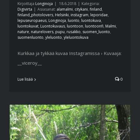
Kirjoittaja
Longinoja
|
18.6.2018
|
Kategoria:
Digivirta
|
Asiasanat:
alamalmi
,
citykani
,
finland
,
finland_photolovers
,
Helsinki
,
instagram
,
leporidae
,
lepuseuropaeus
,
Longinoja
,
luonto
,
luontokuva
,
luontokuvat
,
Luontokuvaus
,
luontoon
,
luontoonfi
,
Malmi
,
nature
,
naturelovers
,
pupu
,
rusakko
,
suomen_luonto
,
suomenluonto
,
yleluonto
,
yleluontokuva
Kurkkaa ja tykkää kuvaa Instagramissa › Kuvaaja:
__viceroy__
Lue lisää
0