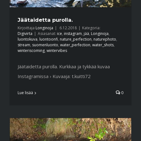
Jäätaidetta purolla.
Kirjoittaja
Longinoja
|
6.12.2018
|
Kategoria:
Digivirta
|
Asiasanat:
ice
,
instagram
,
jää
,
Longinoja
,
luontokuva
,
luontoonfi
,
nature_perfection
,
naturephoto
,
stream
,
suomenluonto
,
water_perfection
,
water_shots
,
winteriscoming
,
wintervibes
Jäätaidetta purolla. Kurkkaa ja tykkää kuvaa
Instagramissa › Kuvaaja: t.kuitti72
Lue lisää
0