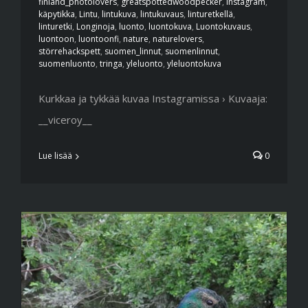
finland_photolovers
,
greatspottedwoodpecker
,
instagram
,
käpytikka
,
Lintu
,
lintukuva
,
lintukuvaus
,
linturetkellä
,
linturetki
,
Longinoja
,
luonto
,
luontokuva
,
Luontokuvaus
,
luontoon
,
luontoonfi
,
nature
,
naturelovers
,
störrehackspett
,
suomen_linnut
,
suomenlinnut
,
suomenluonto
,
tringa
,
yleluonto
,
yleluontokuva
Kurkkaa ja tykkää kuvaa Instagramissa › Kuvaaja:
__viceroy__
Lue lisää
0