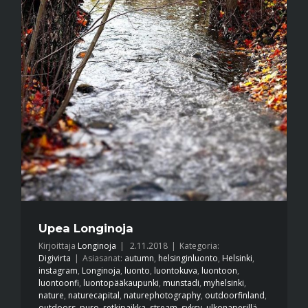
Upea Longinoja
Kirjoittaja
Longinoja
|
2.11.2018
|
Kategoria:
Digivirta
|
Asiasanat:
autumn
,
helsinginluonto
,
Helsinki
,
instagram
,
Longinoja
,
luonto
,
luontokuva
,
luontoon
,
luontoonfi
,
luontopääkaupunki
,
munstadi
,
myhelsinki
,
nature
,
naturecapital
,
naturephotography
,
outdoorfinland
,
outdoors
,
puro
,
retkipaikka
,
stream
,
syksy
,
ulkonaperillä
,