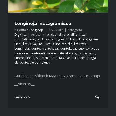
Longinoja Instagramissa
Kirjoittaja
Longinoja
|
18.6.2018
|
Kategoria:
Digivirta
|
Asiasanat:
bird
,
birdlife
,
birdlife_insta
,
birdlifefinland
,
birdlifesuomi
,
greattit
,
Helsinki
,
instagram
,
Lintu
,
lintukuva
,
lintukuvaus
,
linturetkellä
,
linturetki
,
Longinoja
,
luonto
,
luontokuva
,
luontokuvat
,
Luontokuvaus
,
luontoon
,
luontoonfi
,
nature
,
naturelovers
,
parusmajor
,
suomenlinnut
,
suomenluonto
,
talgoxe
,
talitiainen
,
tringa
,
yleluonto
,
yleluontokuva
Kurkkaa ja tykkää kuvaa Instagramissa › Kuvaaja:
__viceroy__
Lue lisää
0