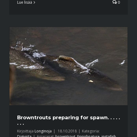
Lue lisää
0
Browntrouts preparing for spawn. . . . .
. . .
Kirjoittaja
Longinoja
|
18.10.2018
|
Kategoria:
Digivirta
|
Asiasanat:
browntrout
,
finnishnature
,
instafish
,