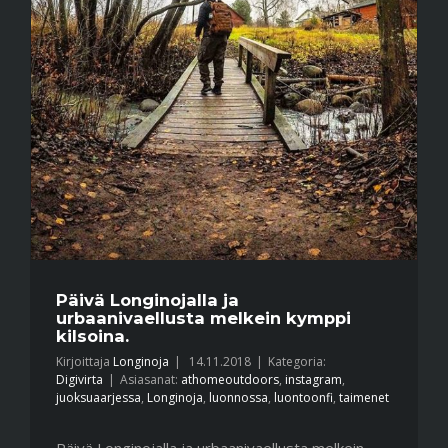
Päivä Longinojalla ja
urbaanivaellusta melkein kymppi
kilsoina.
Kirjoittaja
Longinoja
|
14.11.2018
|
Kategoria:
Digivirta
|
Asiasanat:
athomeoutdoors
,
instagram
,
juoksuaarjessa
,
Longinoja
,
luonnossa
,
luontoonfi
,
taimenet
Päivä Longinojalla ja urbaanivaellusta melkein