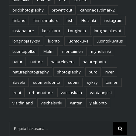
birdphotography
browntrout
canoneos7dmark2
finland
finnishnature
fish
Helsinki
instagram
instanature
koskikara
Longinoja
longinojakevat
longinojasyksy
luonto
luontokuva
Luontokuvaus
Luontopolku
Malmi
meritaimen
myhelsinki
natur
nature
naturelovers
naturephoto
naturephotography
photography
puro
river
Savela
suomenluonto
suomi
syksy
taimen
trout
urbannature
vaelluskala
vantaanjoki
visitfinland
visithelsinki
winter
yleluonto