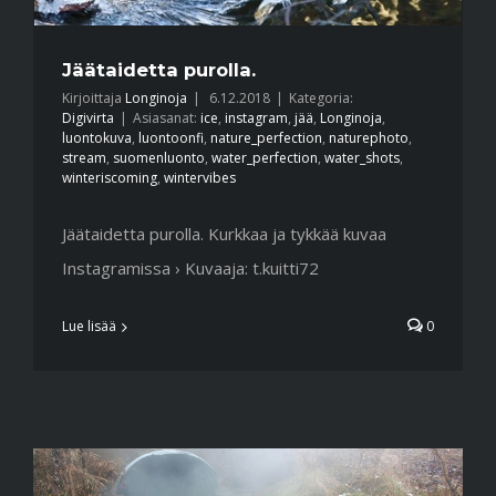
Jäätaidetta purolla.
Kirjoittaja
Longinoja
|
6.12.2018
|
Kategoria:
Digivirta
|
Asiasanat:
ice
,
instagram
,
jää
,
Longinoja
,
luontokuva
,
luontoonfi
,
nature_perfection
,
naturephoto
,
stream
,
suomenluonto
,
water_perfection
,
water_shots
,
winteriscoming
,
wintervibes
Jäätaidetta purolla. Kurkkaa ja tykkää kuvaa
Instagramissa › Kuvaaja: t.kuitti72
Lue lisää
0