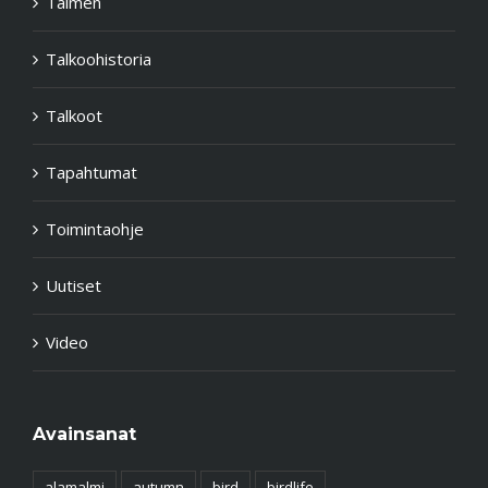
Taimen
Talkoohistoria
Talkoot
Tapahtumat
Toimintaohje
Uutiset
Video
Avainsanat
alamalmi
autumn
bird
birdlife