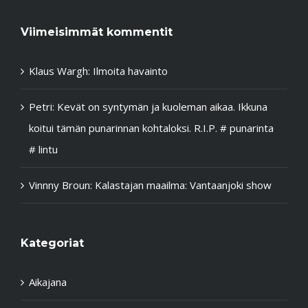
Viimeisimmät kommentit
Klaus Wargh
:
Ilmoita havainto
Petri
:
Kevät on syntymän ja kuoleman aikaa. Ikkuna
koitui tämän punarinnan kohtaloksi. R.I.P. # punarinta
# lintu
Vinnny Broun
:
Kalastajan maailma: Vantaanjoki show
Kategoriat
Aikajana