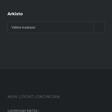
Arkisto
Arkisto

NÄIN LÖYDÄT LONGINOJAN
Longinojan kartta ›