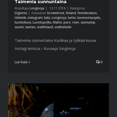
Taimenia sunnuntaina
Kirjoittaja
Longinoja
|
12.11.2018
|
Kategoria:
Digivirta
|
Asiasanat:
browntrout
,
finland
,
finnishnature
,
Helsinki
,
instagram
,
kala
,
Longinoja
,
lumix
,
luonnonsuojelu
,
luontokuva
,
Luontopolku
,
Malmi
,
puro
,
river
,
sunnuntai
,
suomi
,
taimen
,
visitfinland
,
visithelsinki
Taimenia sunnuntaina Kurkkaa ja tykkää kuvaa
Instagramissa › Kuvaaja: longinoja
Lue lisää
0