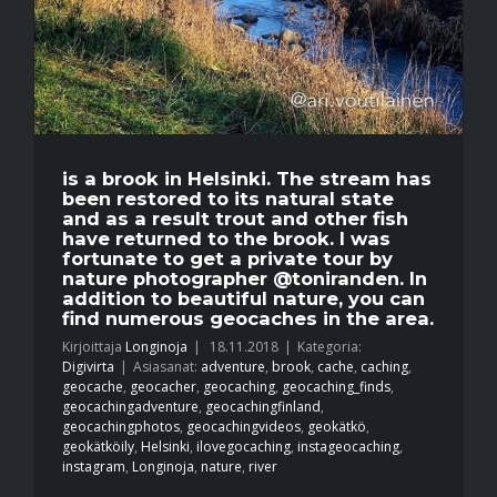
is a brook in Helsinki. The stream has
been restored to its natural state
and as a result trout and other fish
have returned to the brook. I was
fortunate to get a private tour by
nature photographer @toniranden. In
addition to beautiful nature, you can
find numerous geocaches in the area.
Kirjoittaja
Longinoja
|
18.11.2018
|
Kategoria:
Digivirta
|
Asiasanat:
adventure
,
brook
,
cache
,
caching
,
geocache
,
geocacher
,
geocaching
,
geocaching_finds
,
geocachingadventure
,
geocachingfinland
,
geocachingphotos
,
geocachingvideos
,
geokätkö
,
geokätköily
,
Helsinki
,
ilovegocaching
,
instageocaching
,
instagram
,
Longinoja
,
nature
,
river