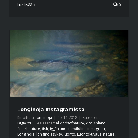
Lue lisää
0
Longinoja Instagramissa
Kirjoittaja
Longinoja
|
17.11.2018
|
Kategoria:
Digivirta
|
Asiasanat:
allkindsofnature
,
city
,
finland
,
finnishnature
,
fish
,
ig_finland
,
igswildlife
,
instagram
,
Longinoja
,
longinojasyksy
,
luonto
,
Luontokuvaus
,
nature
,