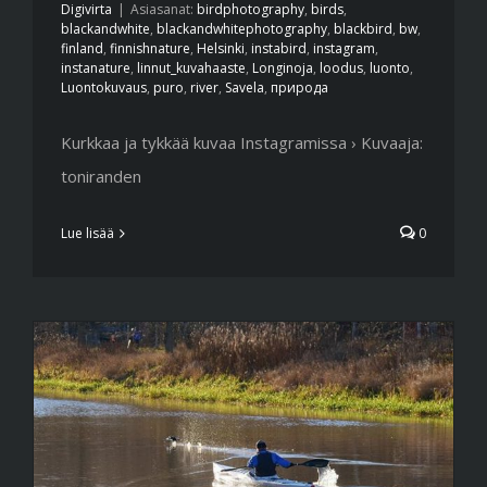
Digivirta
|
Asiasanat:
birdphotography
,
birds
,
blackandwhite
,
blackandwhitephotography
,
blackbird
,
bw
,
finland
,
finnishnature
,
Helsinki
,
instabird
,
instagram
,
instanature
,
linnut_kuvahaaste
,
Longinoja
,
loodus
,
luonto
,
Luontokuvaus
,
puro
,
river
,
Savela
,
природа
Kurkkaa ja tykkää kuvaa Instagramissa › Kuvaaja:
toniranden
Lue lisää
0