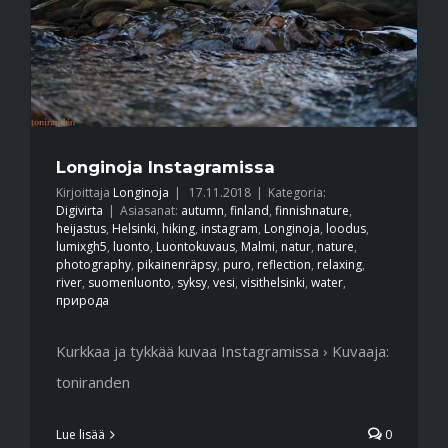
Longinoja Instagramissa
Kirjoittaja
Longinoja
|
17.11.2018
|
Kategoria:
Digivirta
|
Asiasanat:
autumn
,
finland
,
finnishnature
,
heijastus
,
Helsinki
,
hiking
,
instagram
,
Longinoja
,
loodus
,
lumixgh5
,
luonto
,
Luontokuvaus
,
Malmi
,
natur
,
nature
,
photography
,
pikainenräpsy
,
puro
,
reflection
,
relaxing
,
river
,
suomenluonto
,
syksy
,
vesi
,
visithelsinki
,
water
,
природа
Kurkkaa ja tykkää kuvaa Instagramissa › Kuvaaja:
toniranden
Lue lisää
0