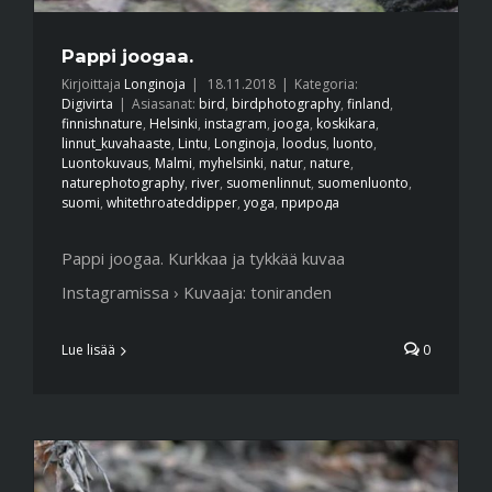
Pappi joogaa.
Kirjoittaja
Longinoja
|
18.11.2018
|
Kategoria:
Digivirta
|
Asiasanat:
bird
,
birdphotography
,
finland
,
finnishnature
,
Helsinki
,
instagram
,
jooga
,
koskikara
,
linnut_kuvahaaste
,
Lintu
,
Longinoja
,
loodus
,
luonto
,
Luontokuvaus
,
Malmi
,
myhelsinki
,
natur
,
nature
,
naturephotography
,
river
,
suomenlinnut
,
suomenluonto
,
suomi
,
whitethroateddipper
,
yoga
,
природа
Pappi joogaa. Kurkkaa ja tykkää kuvaa
Instagramissa › Kuvaaja: toniranden
Lue lisää
0