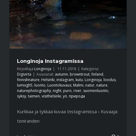
Longinoja Instagramissa
Kirjoittaja
Longinoja
|
11.11.2018
|
Kategoria:
Digivirta
|
Asiasanat:
autumn
,
browntrout
,
finland
,
finnishnature
,
Helsinki
,
instagram
,
kutu
,
Longinoja
,
loodus
,
lumixgh5
,
luonto
,
Luontokuvaus
,
Malmi
,
natur
,
nature
,
naturephotography
,
night
,
puro
,
river
,
suomenluonto
,
syksy
,
taimen
,
visithelsinki
,
yö
,
природа
Kurkkaa ja tykkää kuvaa Instagramissa › Kuvaaja:
toniranden