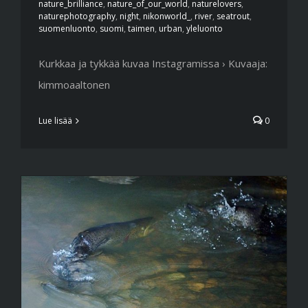
nature_brilliance
,
nature_of_our_world
,
naturelovers
,
naturephotography
,
night
,
nikonworld_
,
river
,
seatrout
,
suomenluonto
,
suomi
,
taimen
,
urban
,
yleluonto
Kurkkaa ja tykkää kuvaa Instagramissa › Kuvaaja:
kimmoaaltonen
Lue lisää
0