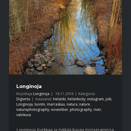
Longinoja
Kirjoittaja
Longinoja
|
18.11.2018
|
Kategoria:
Digivirta
|
Asiasanat:
Helsinki
,
helsinkicity
,
instagram
,
joki
,
Longinoja
,
luonto
,
marraskuu
,
natura
,
nature
,
naturephotography
,
november
,
photography
,
river
,
valokuva
Longinoja Kurkkaa ja tykkää kuvaa Instagramissa