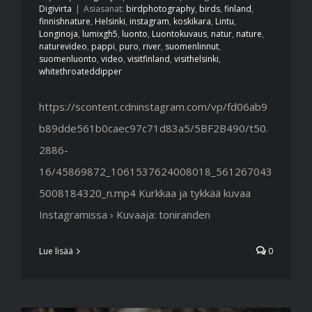
Digivirta
|
Asiasanat:
birdphotography
,
birds
,
finland
,
finnishnature
,
Helsinki
,
instagram
,
koskikara
,
Lintu
,
Longinoja
,
lumixgh5
,
luonto
,
Luontokuvaus
,
natur
,
nature
,
naturevideo
,
pappi
,
puro
,
river
,
suomenlinnut
,
suomenluonto
,
video
,
visitfinland
,
visithelsinki
,
whitethroateddipper
https://scontent.cdninstagram.com/vp/fd06ab9
b89dde561b0caec97c71d83a5/5BF2B490/t50.
2886-
16/45869872_1061537624008018_561267043
5008184320_n.mp4 Kurkkaa ja tykkää kuvaa
Instagramissa › Kuvaaja: toniranden
Lue lisää
0