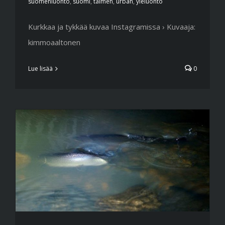
suomenluonto
,
suomi
,
taimen
,
urban
,
yleluonto
Kurkkaa ja tykkää kuvaa Instagramissa › Kuvaaja:
kimmoaaltonen
Lue lisää
0