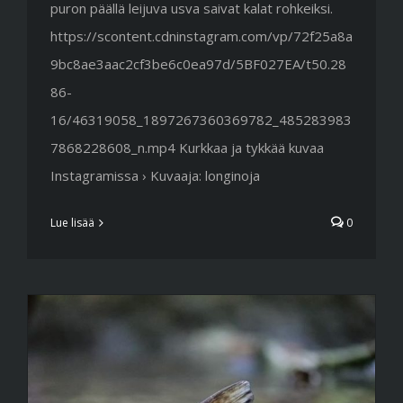
puron päällä leijuva usva saivat kalat rohkeiksi.
https://scontent.cdninstagram.com/vp/72f25a8a
9bc8ae3aac2cf3be6c0ea97d/5BF027EA/t50.28
86-
16/46319058_1897267360369782_485283983
7868228608_n.mp4 Kurkkaa ja tykkää kuvaa
Instagramissa › Kuvaaja: longinoja
Lue lisää
0