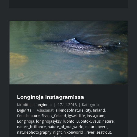
Longinoja Instagramissa
Kirjoittaja
Longinoja
|
17.11.2018
|
Kategoria:
Digivirta
|
Asiasanat:
allkindsofnature
,
city
,
finland
,
finnishnature
,
fish
,
ig_finland
,
igswildlife
,
instagram
,
Longinoja
,
longinojasyksy
,
luonto
,
Luontokuvaus
,
nature
,
nature_brilliance
,
nature_of_our_world
,
naturelovers
,
naturephotography
,
night
,
nikonworld_
,
river
,
seatrout
,