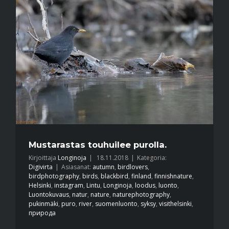
Mustarastas touhuilee purolla.
Kirjoittaja
Longinoja
|
18.11.2018
|
Kategoria:
Digivirta
|
Asiasanat:
autumn
,
birdlovers
,
birdphotography
,
birds
,
blackbird
,
finland
,
finnishnature
,
Helsinki
,
instagram
,
Lintu
,
Longinoja
,
loodus
,
luonto
,
Luontokuvaus
,
natur
,
nature
,
naturephotography
,
pukinmäki
,
puro
,
river
,
suomenluonto
,
syksy
,
visithelsinki
,
природа