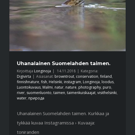
Uhanalainen Suomelahden taimen.
Kirjoittaja
Longinoja
|
14.11.2018
|
Kategoria:
Digivirta
|
Asiasanat:
browntrout
,
conservation
,
finland
,
finnishnature
,
fish
,
Helsinki
,
instagram
,
Longinoja
,
loodus
,
Luontokuvaus
,
Malmi
,
natur
,
nature
,
photography
,
puro
,
river
,
suomenluonto
,
taimen
,
taimenkuiskaajat
,
visithelsinki
,
water
,
природа
Uhanalainen Suomelahden taimen. Kurkkaa ja
tykkää kuvaa Instagramissa › Kuvaaja:
toniranden