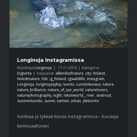
Longinoja Instagramissa
Kirjoittaja
Longinoja
|
17.11.2018
|
Kategoria:
Digivirta
|
Asiasanat:
allkindsofnature
,
city
,
finland
,
finnishnature
,
fish
,
ig_finland
,
igswildlife
,
instagram
,
Longinoja
,
longinojasyksy
,
luonto
,
Luontokuvaus
,
nature
,
nature_brilliance
,
nature_of_our_world
,
naturelovers
,
naturephotography
,
night
,
nikonworld_
,
river
,
seatrout
,
suomenluonto
,
suomi
,
taimen
,
urban
,
yleluonto
Kurkkaa ja tykkää kuvaa Instagramissa › Kuvaaja:
kimmoaaltonen