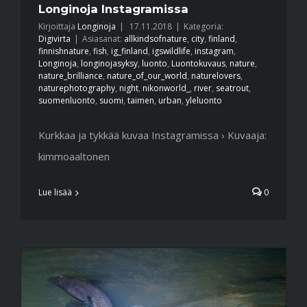
Longinoja Instagramissa
Kirjoittaja
Longinoja
|
17.11.2018
|
Kategoria:
Digivirta
|
Asiasanat:
allkindsofnature
,
city
,
finland
,
finnishnature
,
fish
,
ig_finland
,
igswildlife
,
instagram
,
Longinoja
,
longinojasyksy
,
luonto
,
Luontokuvaus
,
nature
,
nature_brilliance
,
nature_of_our_world
,
naturelovers
,
naturephotography
,
night
,
nikonworld_
,
river
,
seatrout
,
suomenluonto
,
suomi
,
taimen
,
urban
,
yleluonto
Kurkkaa ja tykkää kuvaa Instagramissa › Kuvaaja:
kimmoaaltonen
Lue lisää
0