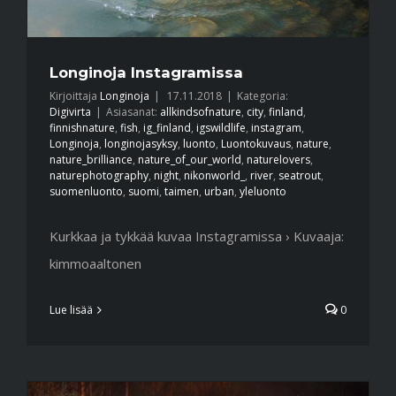
Longinoja Instagramissa
Kirjoittaja
Longinoja
|
17.11.2018
|
Kategoria:
Digivirta
|
Asiasanat:
allkindsofnature
,
city
,
finland
,
finnishnature
,
fish
,
ig_finland
,
igswildlife
,
instagram
,
Longinoja
,
longinojasyksy
,
luonto
,
Luontokuvaus
,
nature
,
nature_brilliance
,
nature_of_our_world
,
naturelovers
,
naturephotography
,
night
,
nikonworld_
,
river
,
seatrout
,
suomenluonto
,
suomi
,
taimen
,
urban
,
yleluonto
Kurkkaa ja tykkää kuvaa Instagramissa › Kuvaaja:
kimmoaaltonen
Lue lisää
0