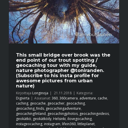
This small bridge over brook was the
end point of our trout spotting /
geocaching tour with my guide,
nature photographer @toniranden.
(Subscribe to his insta profile for
awesome pictures from urban
nature)
Kirjoittaja
Longinoja
|
21.11.2018
|
Kategoria:
Digivirta
|
Asiasanat:
360
,
360camera
,
adventure
,
cache
,
caching
,
geocache
,
geocacher
,
geocaching
,
geocaching_finds
,
geocachingadventure
,
geocachingfinland
,
geocachingphotos
,
geocachingvideos
,
geokätkö
,
geokätköily
,
Helsinki
,
ilovegocaching
,
instageocaching
,
instagram
,
lifein360
,
littleplanet
,