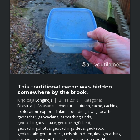
This traditional cache was hidden
somewhere by the brook.
Kirjoittaja
Longinoja
|
21.11.2018
|
Kategoria:
Digivirta
|
Asiasanat:
adventure
,
autumn
,
cache
,
caching
,
exploration
,
explore
,
finland
,
foundit
,
gcnw
,
geocache
,
geocacher
,
geocaching
,
geocaching_finds
,
geocachingadventure
,
geocachingfinland
,
geocachingphotos
,
geocachingvideos
,
geokätkö
,
geokätköily
,
getoutdoors
,
Helsinki
,
hidden
,
ilovegocaching
,
instageocaching
,
instagram
,
Longinoja
,
outdoorlife
,