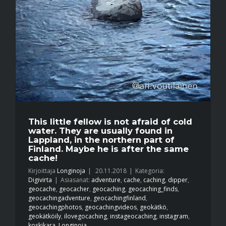
This little fellow is not afraid of cold
water. They are usually found in
Lappland, in the northern part of
Finland. Maybe he is after the same
cache!
Kirjoittaja
Longinoja
|
20.11.2018
|
Kategoria:
Digivirta
|
Asiasanat:
adventure
,
cache
,
caching
,
dipper
,
geocache
,
geocacher
,
geocaching
,
geocaching_finds
,
geocachingadventure
,
geocachingfinland
,
geocachingphotos
,
geocachingvideos
,
geokätkö
,
geokätköily
,
ilovegocaching
,
instageocaching
,
instagram
,
koskikara
,
Longinoja