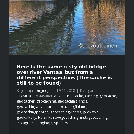
Here is the same rusty old bridge
over river Vantaa, but from a
different perspective. (The cache is
still to be found)
Kirjoittaja
Longinoja
|
19.11.2018
|
Kategoria:
Digivirta
|
Asiasanat:
adventure
,
cache
,
caching
,
geocache
,
geocacher
,
geocaching
,
geocaching_finds
,
geocachingadventure
,
geocachingfinland
,
geocachingphotos
,
geocachingvideos
,
geokätkö
,
geokätköily
,
Helsinki
,
ilovegocaching
,
instageocaching
,
instagram
,
Longinoja
,
spoilers