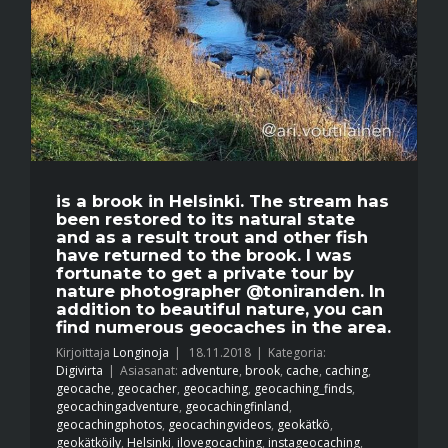
is a brook in Helsinki. The stream has
been restored to its natural state
and as a result trout and other fish
have returned to the brook. I was
fortunate to get a private tour by
nature photographer @toniranden. In
addition to beautiful nature, you can
find numerous geocaches in the area.
Kirjoittaja
Longinoja
|
18.11.2018
|
Kategoria:
Digivirta
|
Asiasanat:
adventure
,
brook
,
cache
,
caching
,
geocache
,
geocacher
,
geocaching
,
geocaching_finds
,
geocachingadventure
,
geocachingfinland
,
geocachingphotos
,
geocachingvideos
,
geokätkö
,
geokätköily
,
Helsinki
,
ilovegocaching
,
instageocaching
,