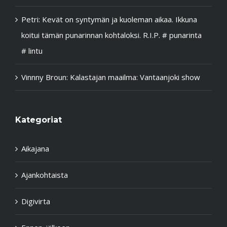
Petri
:
Kevät on syntymän ja kuoleman aikaa. Ikkuna
koitui tämän punarinnan kohtaloksi. R.I.P. # punarinta
# lintu
Vinnny Broun
:
Kalastajan maailma: Vantaanjoki show
Kategoriat
Aikajana
Ajankohtaista
Digivirta