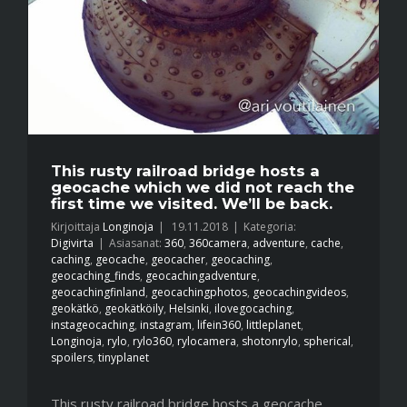
This rusty railroad bridge hosts a
geocache which we did not reach the
first time we visited. We’ll be back.
Kirjoittaja
Longinoja
|
19.11.2018
|
Kategoria:
Digivirta
|
Asiasanat:
360
,
360camera
,
adventure
,
cache
,
caching
,
geocache
,
geocacher
,
geocaching
,
geocaching_finds
,
geocachingadventure
,
geocachingfinland
,
geocachingphotos
,
geocachingvideos
,
geokätkö
,
geokätköily
,
Helsinki
,
ilovegocaching
,
instageocaching
,
instagram
,
lifein360
,
littleplanet
,
Longinoja
,
rylo
,
rylo360
,
rylocamera
,
shotonrylo
,
spherical
,
spoilers
,
tinyplanet
This rusty railroad bridge hosts a geocache