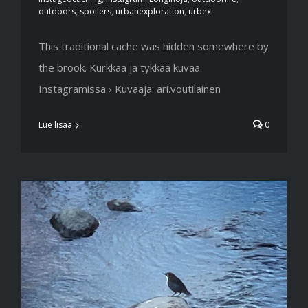
outdoors
,
spoilers
,
urbanexploration
,
urbex
This traditional cache was hidden somewhere by
the brook. Kurkkaa ja tykkää kuvaa
Instagramissa › Kuvaaja: ari.voutilainen
Lue lisää
0