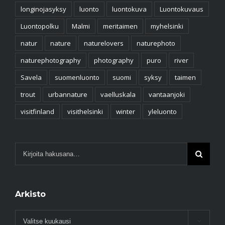
longinojasyksy
luonto
luontokuva
Luontokuvaus
Luontopolku
Malmi
meritaimen
myhelsinki
natur
nature
naturelovers
naturephoto
naturephotography
photography
puro
river
Savela
suomenluonto
suomi
syksy
taimen
trout
urbannature
vaelluskala
vantaanjoki
visitfinland
visithelsinki
winter
yleluonto
Arkisto
Arkisto
