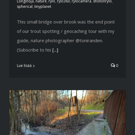
Longinoja
,
nature
,
rylo
,
rylo360
,
rylocamera
,
shotonrylo
,
spherical
,
tinyplanet
This small bridge over brook was the end point
of our trout spotting / geocaching tour with my
guide, nature photographer @toniranden.
(Subscribe to his
[...]
Lue lisää
0