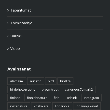
Tapahtumat
Toimintaohje
Uutiset
Video
Avainsanat
alamalmi
autumn
bird
birdlife
birdphotography
browntrout
canoneos7dmark2
finland
finnishnature
fish
Helsinki
instagram
instanature
koskikara
Longinoja
longinojakevat