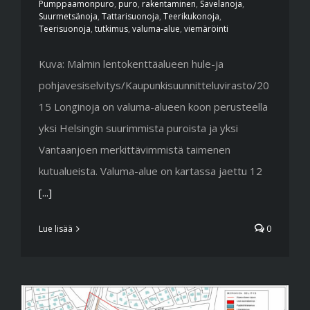
Pumppaamonpuro
,
puro
,
rakentaminen
,
Savelanoja
,
Suurmetsänoja
,
Tattarisuonoja
,
Teerikukonoja
,
Teerisuonoja
,
tutkimus
,
valuma-alue
,
viemäröinti
Kuva: Malmin lentokenttäalueen hule-ja
pohjavesiselvitys/Kaupunkisuunnitteluvirasto/20
15 Longinoja on valuma-alueen koon perusteella
yksi Helsingin suurimmista puroista ja yksi
Vantaanjoen merkittävimmistä taimenen
kutualueista. Valuma-alue on kartassa jaettu 12
[...]
Lue lisää
0