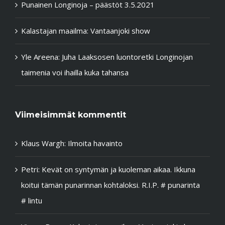
Punainen Longinoja – päästöt 3.5.2021
Kalastajan maailma: Vantaanjoki show
Yle Areena: Juha Laaksosen luontoretki Longinojan
taimenia voi ihailla kuka tahansa
Viimeisimmät kommentit
Klaus Wargh
:
Ilmoita havainto
Petri
:
Kevät on syntymän ja kuoleman aikaa. Ikkuna
koitui tämän punarinnan kohtaloksi. R.I.P. # punarinta
# lintu