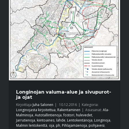
Longinojan valuma-alue ja sivupurot-
ja ojat
Kirjoittaja
Juha Salonen
|
10.12.2016
|
Kategoria:
Longinojasta kirjoitettua
,
Rakentaminen
|
Asiasanat:
Ala-
Malminoja
,
Autotallintienoja
,
fostori
,
hulevedet
,
Jarrutienoja
,
kiintoaines
,
lähde
,
Lentokentänoja
,
Longinoja
,
Malmin lentokenttä
,
oja
,
ph
,
Pihlajamäenoja
,
pohjavesi
,