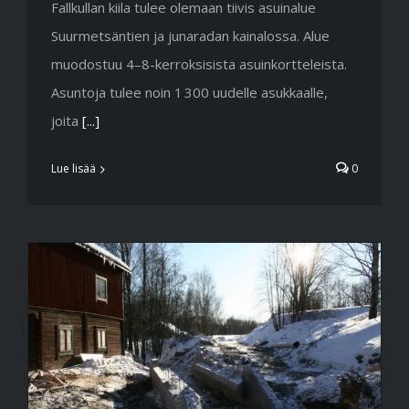
Fallkullan kiila tulee olemaan tiivis asuinalue
Suurmetsäntien ja junaradan kainalossa. Alue
muodostuu 4–8-kerroksisista asuinkortteleista.
Asuntoja tulee noin 1 300 uudelle asukkaalle,
joita
[...]
Lue lisää
0