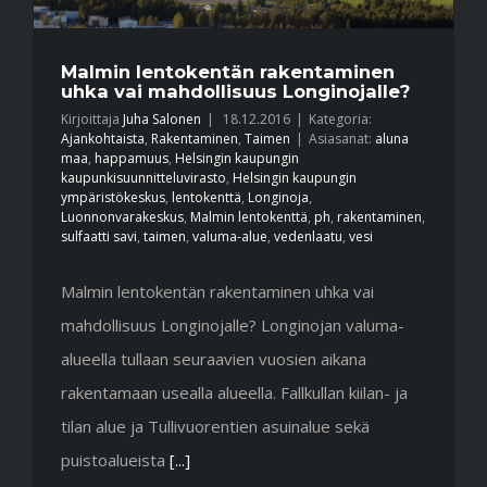
Malmin lentokentän rakentaminen
uhka vai mahdollisuus Longinojalle?
Kirjoittaja
Juha Salonen
|
18.12.2016
|
Kategoria:
Ajankohtaista
,
Rakentaminen
,
Taimen
|
Asiasanat:
aluna
maa
,
happamuus
,
Helsingin kaupungin
kaupunkisuunnitteluvirasto
,
Helsingin kaupungin
ympäristökeskus
,
lentokenttä
,
Longinoja
,
Luonnonvarakeskus
,
Malmin lentokenttä
,
ph
,
rakentaminen
,
sulfaatti savi
,
taimen
,
valuma-alue
,
vedenlaatu
,
vesi
Malmin lentokentän rakentaminen uhka vai
mahdollisuus Longinojalle? Longinojan valuma-
alueella tullaan seuraavien vuosien aikana
rakentamaan usealla alueella. Fallkullan kiilan- ja
tilan alue ja Tullivuorentien asuinalue sekä
puistoalueista
[...]