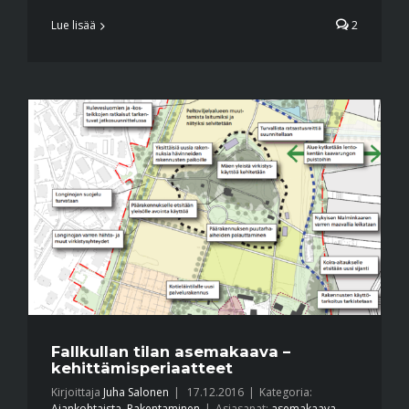
Lue lisää
2
Fallkullan tilan asemakaava –
kehittämisperiaatteet
Kirjoittaja
Juha Salonen
|
17.12.2016
|
Kategoria:
Ajankohtaista
,
Rakentaminen
|
Asiasanat:
asemakaava
,