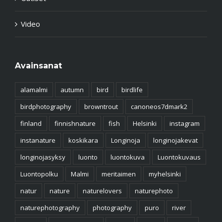
Video
Avainsanat
alamalmi
autumn
bird
birdlife
birdphotography
browntrout
canoneos7dmark2
finland
finnishnature
fish
Helsinki
instagram
instanature
koskikara
Longinoja
longinojakevat
longinojasyksy
luonto
luontokuva
Luontokuvaus
Luontopolku
Malmi
meritaimen
myhelsinki
natur
nature
naturelovers
naturephoto
naturephotography
photography
puro
river