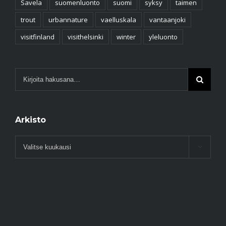
Savela
suomenluonto
suomi
syksy
taimen
trout
urbannature
vaelluskala
vantaanjoki
visitfinland
visithelsinki
winter
yleluonto
Arkisto
Arkisto
