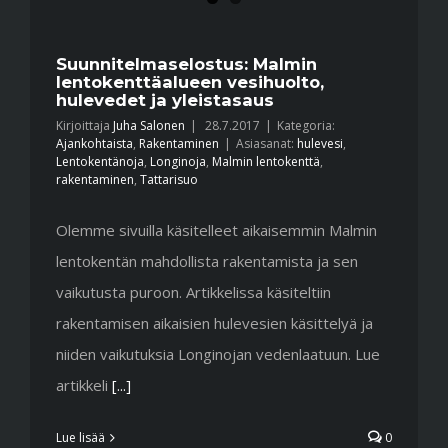
Suunnitelmaselostus: Malmin
lentokenttäalueen vesihuolto,
hulevedet ja yleistasaus
Kirjoittaja
Juha Salonen
|
28.7.2017
|
Kategoria:
Ajankohtaista
,
Rakentaminen
|
Asiasanat:
hulevesi
,
Lentokentänoja
,
Longinoja
,
Malmin lentokenttä
,
rakentaminen
,
Tattarisuo
Olemme sivuilla käsitelleet aikaisemmin Malmin
lentokentän mahdollista rakentamista ja sen
vaikutusta puroon. Artikkelissa käsiteltiin
rakentamisen aikaisien hulevesien käsittelyä ja
niiden vaikutuksia Longinojan vedenlaatuun. Lue
artikkeli
[...]
Lue lisää
0