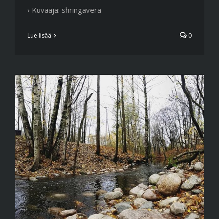
› Kuvaaja: shringavera
Lue lisää
0