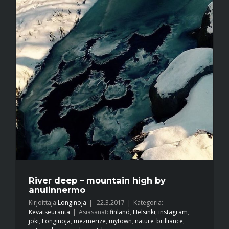
River deep – mountain high by
anulinnermo
Kirjoittaja
Longinoja
|
22.3.2017
|
Kategoria:
Kevätseuranta
|
Asiasanat:
finland
,
Helsinki
,
instagram
,
joki
,
Longinoja
,
mezmerize
,
mytown
,
nature_brilliance
,