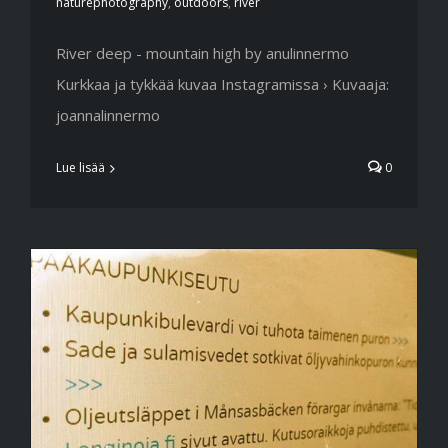
naturephotography
,
outdoors
,
river
River deep - mountain high by anulinnermo
Kurkkaa ja tykkää kuvaa Instagramissa › Kuvaaja:
joannalinnermo
Lue lisää
0