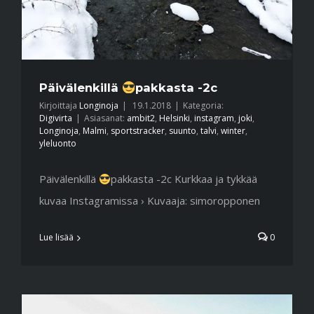
Päivälenkillä
pakkasta -2c
Kirjoittaja
Longinoja
|
19.1.2018
|
Kategoria:
Digivirta
|
Asiasanat:
ambit2
,
Helsinki
,
instagram
,
joki
,
Longinoja
,
Malmi
,
sportstracker
,
suunto
,
talvi
,
winter
,
yleluonto
Päivälenkillä
pakkasta -2c Kurkkaa ja tykkää
kuvaa Instagramissa › Kuvaaja: simoropponen
Lue lisää
0