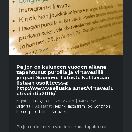
Paljon on kuluneen vuoden aikana
tapahtunut puroilla ja virtavesillä
ympäri Suomen. Tutustu kattavaan
listaan osoitteessa:
http://www.vaelluskala.net/virtavesiu
utisointia2016/
Kirjoittaja
Longinoja
|
28.12.2016
|
Kategoria:
Digivirta
|
Asiasanat:
Helsinki
,
instagram
,
joki
,
Longinoja
,
luonto
,
puro
,
taimen
,
virtavesi
Paljon on kuluneen vuoden aikana tapahtunut