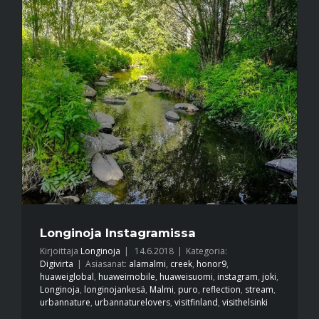
Longinoja Instagramissa
Kirjoittaja
Longinoja
|
14.6.2018
|
Kategoria:
Digivirta
|
Asiasanat:
alamalmi
,
creek
,
honor9
,
huaweiglobal
,
huaweimobile
,
huaweisuomi
,
instagram
,
joki
,
Longinoja
,
longinojankesä
,
Malmi
,
puro
,
reflection
,
stream
,
urbannature
,
urbannaturelovers
,
visitfinland
,
visithelsinki