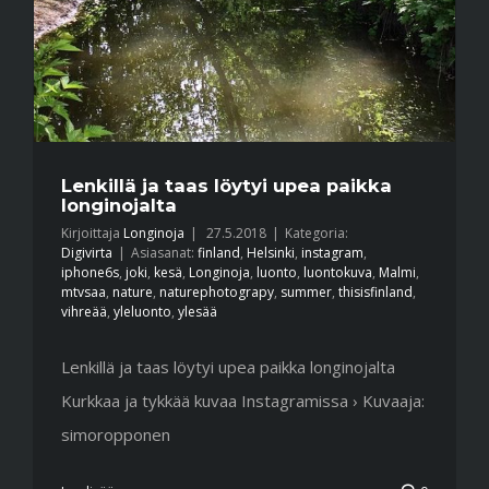
Lenkillä ja taas löytyi upea paikka
longinojalta
Kirjoittaja
Longinoja
|
27.5.2018
|
Kategoria:
Digivirta
|
Asiasanat:
finland
,
Helsinki
,
instagram
,
iphone6s
,
joki
,
kesä
,
Longinoja
,
luonto
,
luontokuva
,
Malmi
,
mtvsaa
,
nature
,
naturephotograpy
,
summer
,
thisisfinland
,
vihreää
,
yleluonto
,
ylesää
Lenkillä ja taas löytyi upea paikka longinojalta
Kurkkaa ja tykkää kuvaa Instagramissa › Kuvaaja:
simoropponen