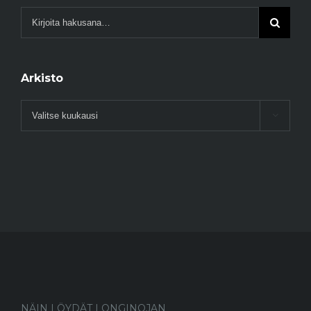
Arkisto
Arkisto

NÄIN LÖYDÄT LONGINOJAN