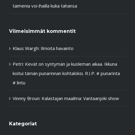
taimenia voi ihailla kuka tahansa
Viimeisimmät kommentit
Klaus Wargh
:
Ilmoita havainto
Petri
:
Kevät on syntymän ja kuoleman aikaa. Ikkuna
koitui tämän punarinnan kohtaloksi. R.I.P. # punarinta
# lintu
Vinnny Broun
:
Kalastajan maailma: Vantaanjoki show
Kategoriat