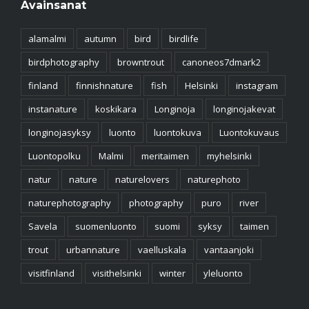
Avainsanat
alamalmi
autumn
bird
birdlife
birdphotography
browntrout
canoneos7dmark2
finland
finnishnature
fish
Helsinki
instagram
instanature
koskikara
Longinoja
longinojakevat
longinojasyksy
luonto
luontokuva
Luontokuvaus
Luontopolku
Malmi
meritaimen
myhelsinki
natur
nature
naturelovers
naturephoto
naturephotography
photography
puro
river
Savela
suomenluonto
suomi
syksy
taimen
trout
urbannature
vaelluskala
vantaanjoki
visitfinland
visithelsinki
winter
yleluonto