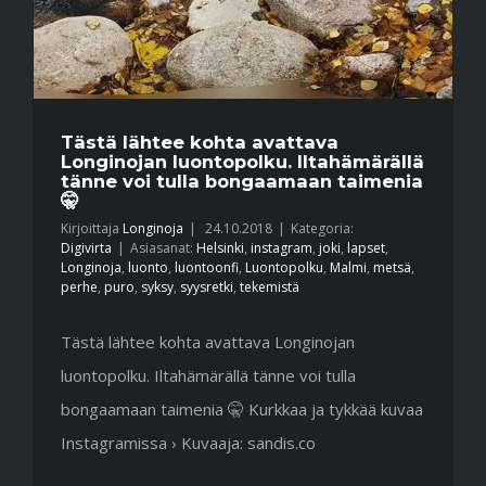
Tästä lähtee kohta avattava
Longinojan luontopolku. Iltahämärällä
tänne voi tulla bongaamaan taimenia
🤫
Kirjoittaja
Longinoja
|
24.10.2018
|
Kategoria:
Digivirta
|
Asiasanat:
Helsinki
,
instagram
,
joki
,
lapset
,
Longinoja
,
luonto
,
luontoonfi
,
Luontopolku
,
Malmi
,
metsä
,
perhe
,
puro
,
syksy
,
syysretki
,
tekemistä
Tästä lähtee kohta avattava Longinojan
luontopolku. Iltahämärällä tänne voi tulla
bongaamaan taimenia 🤫 Kurkkaa ja tykkää kuvaa
Instagramissa › Kuvaaja: sandis.co