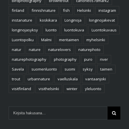
birdphotography
browntrout
canoneos7dmark2
finland
finnishnature
fish
Helsinki
instagram
instanature
koskikara
Longinoja
longinojakevat
longinojasyksy
luonto
luontokuva
Luontokuvaus
Luontopolku
Malmi
meritaimen
myhelsinki
natur
nature
naturelovers
naturephoto
naturephotography
photography
puro
river
Savela
suomenluonto
suomi
syksy
taimen
trout
urbannature
vaelluskala
vantaanjoki
visitfinland
visithelsinki
winter
yleluonto