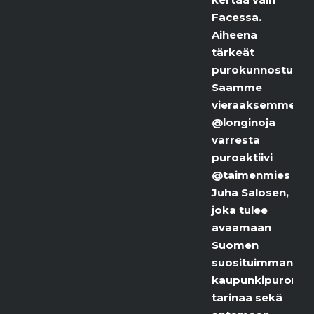
Facessa.
Aiheena
tärkeät
purokunnostukset.
Saamme
vieraaksemme
@longinoja
varresta
puroaktiivi
@taimenmies
Juha Salosen,
joka tulee
avaamaan
Suomen
suosituimman
kaupunkipuron
tarinaa sekä