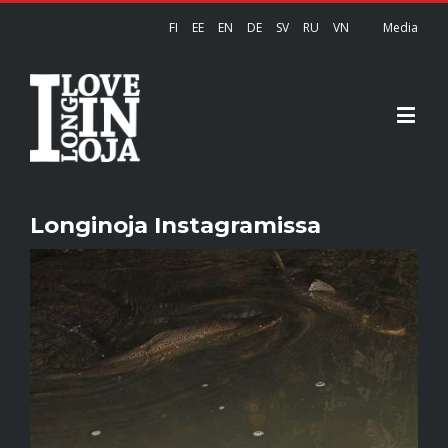
FI
EE
EN
DE
SV
RU
VN
Media
Longinoja Instagramissa
View
Larger
Image