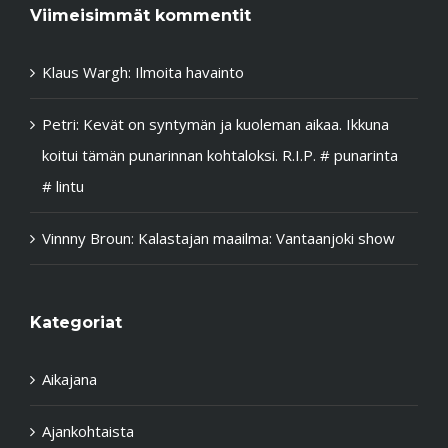
Viimeisimmät kommentit
Klaus Wargh
:
Ilmoita havainto
Petri
:
Kevät on syntymän ja kuoleman aikaa. Ikkuna
koitui tämän punarinnan kohtaloksi. R.I.P. # punarinta
# lintu
Vinnny Broun
:
Kalastajan maailma: Vantaanjoki show
Kategoriat
Aikajana
Ajankohtaista