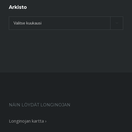
Arkisto
Arkisto

NÄIN LÖYDÄT LONGINOJAN
Longinojan kartta ›