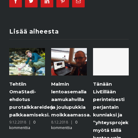
Facebook
Twitter
Linkedin
Pinterest
Email
Lisää aiheesta
ehtiin
Malmin
Jäätai
Tänään
maStadi-
lentoasemalla
puroll
LivEillään
hdotus
aamukahvilla
6.12.201
perinteisesti
komment
urotalkkareiden
ja joulupukkia
perjantain
alkkaamiseksi.
moikkaamassa.
kunniaksi ja
.12.2018
|
0
8.12.2018
|
0
”yhteysprojektimme”
ommenttia
kommenttia
myötä tällä
kertaa vain