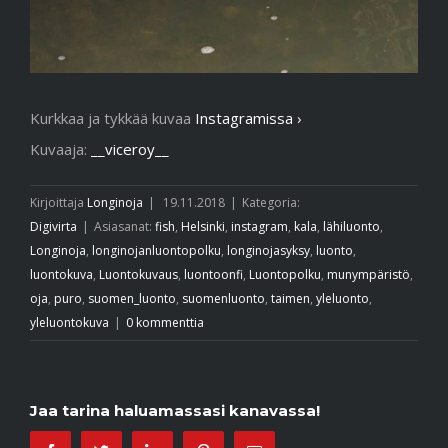
Kurkkaa ja tykkää kuvaa
Instagramissa ›
Kuvaaja:
__viceroy__
Kirjoittaja
Longinoja
|
19.11.2018
|
Kategoria:
Digivirta
|
Asiasanat:
fish
,
Helsinki
,
instagram
,
kala
,
lähiluonto
,
Longinoja
,
longinojanluontopolku
,
longinojasyksy
,
luonto
,
luontokuva
,
Luontokuvaus
,
luontoonfi
,
Luontopolku
,
munympäristö
,
oja
,
puro
,
suomen_luonto
,
suomenluonto
,
taimen
,
yleluonto
,
yleluontokuva
|
0 kommenttia
Jaa tarina haluamassasi kanavassa!