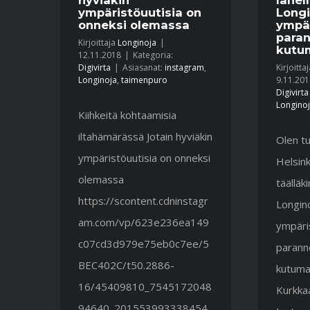
ympäristöuutisia on
Longi
onneksi olemassa
ympä
para
Kirjoittaja
Longinoja
|
kutum
12.11.2018
|
Kategoria:
Digivirta
|
Asiasanat:
instagram
,
Kirjoitta
Longinoja
,
taimenpuro
9.11.201
Digivirta
Longino
Kiihkeitä kohtaamisia
iltahämärässä Jotain hyviäkin
Olen tu
ympäristöuutisia on onneksi
Helsink
olemassa
täälläk
https://scontent.cdninstagr
Longino
am.com/vp/623e236ea149
ympäri
c07cd3d979e75eb0c7ee/5
parann
BEC402C/t50.2886-
kutumah
16/45409810_7545172048
Kurkkaa
94640_201553993338454