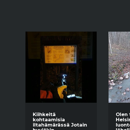
Kiihkeitä
Olen 
kohtaamisia
Helsi
iltahämärässä Jotain
luont
hyviäkin
lähel