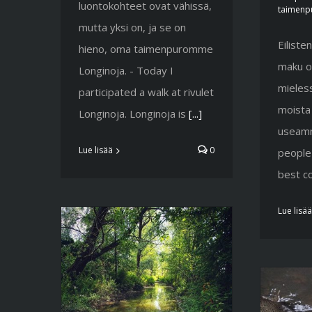
luontokohteet ovat vähissä,
taimenp
mutta yksi on, ja se on
Eiliste
hieno, oma taimenpuromme
maku o
Longinoja. - Today I
mieless
participated a walk at rivulet
moista
Longinoja. Longinoja is
[...]
useammi
Lue lisää
0
people
best c
Lue lisää