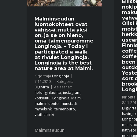
Eilist
noki
maku
vahva
Malminseudun
Olisi
luontokohteet ovat
mois
vähissä, mutta yksi
herk
on, ja se on hieno,
useam
oma taimenpuromme
Finni
Longinoja. – Today I
coffe
participated a walk
coffe
at rivulet Longinoja.
been
Longinoja is the best
outdo
nature area at Malmi.
Yeste
Kirjoittaja
Longinoja
|
sort 
7.11.2018
|
Kategoria:
brook
Digivirta
|
Asiasanat:
Longi
helsinginluonto
,
instagram
,
Kirjoitta
kotiseutu
,
Longinoja
,
Malmi
,
8.11.201
malminluonto
,
munstadi
,
Digivirta
myhelsinki
,
taimenpuro
,
havingco
visithelsinki
Longino
munstad
Malminseudun
nativebr
nokipan