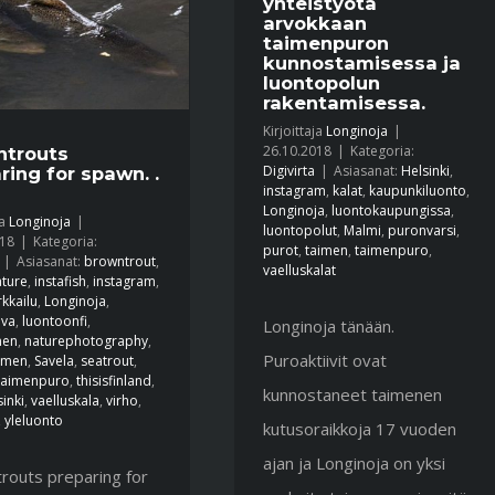
yhteistyötä
arvokkaan
taimenpuron
kunnostamisessa ja
luontopolun
rakentamisessa.
Kirjoittaja
Longinoja
|
26.10.2018
|
Kategoria:
ntrouts
Digivirta
|
Asiasanat:
Helsinki
,
ring for spawn. .
instagram
,
kalat
,
kaupunkiluonto
,
Longinoja
,
luontokaupungissa
,
ja
Longinoja
|
luontopolut
,
Malmi
,
puronvarsi
,
018
|
Kategoria:
purot
,
taimen
,
taimenpuro
,
|
Asiasanat:
browntrout
,
vaelluskalat
ature
,
instafish
,
instagram
,
kkailu
,
Longinoja
,
uva
,
luontoonfi
,
Longinoja tänään.
men
,
naturephotography
,
Puroaktiivit ovat
imen
,
Savela
,
seatrout
,
taimenpuro
,
thisisfinland
,
kunnostaneet taimenen
sinki
,
vaelluskala
,
virho
,
,
yleluonto
kutusoraikkoja 17 vuoden
ajan ja Longinoja on yksi
routs preparing for