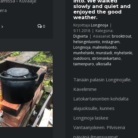
into. We walked
amissa › Kuvaaja:
slowly and quiet and
_era
enjoyed the good
weather.
Kirjoittaja
Longinoja
|
0
9.11.2018
|
Kategoria:
Digivirta
|
Asiasanat:
brooktrout
,
helsinginluonto
,
instagram
,
Longinoja
,
malminluonto
,
munhelsinki
,
munstadi
,
myhelsinki
,
outdoors
,
strömsinkartano
,
taimenpuro
,
ulkosalla
Tänään palasin Longinojalle.
Kävelimme
Latokartanontien kohdalta
alajuoksulle, kunnes
Longinoja laskee
Vantaanjokeen. Pilvisenä
päivänä ilmansuunnat