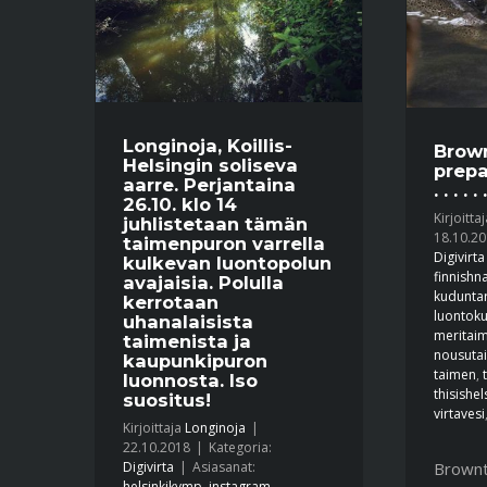
Longinoja, Koillis-
Brow
Helsingin soliseva
prepa
aarre. Perjantaina
. . . . . .
26.10. klo 14
Kirjoitta
juhlistetaan tämän
18.10.2
taimenpuron varrella
Digivirta
kulkevan luontopolun
finnishn
avajaisia. Polulla
kuduntar
kerrotaan
luontok
uhanalaisista
meritai
taimenista ja
nousuta
kaupunkipuron
taimen
,
luonnosta. Iso
thisishel
suositus!
virtavesi
Kirjoittaja
Longinoja
|
22.10.2018
|
Kategoria:
Brownt
Digivirta
|
Asiasanat:
helsinkikymp
,
instagram
,