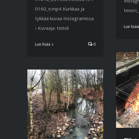
Instagr
0160_n.mp4 Kurkkaa ja
tenori
tykkää kuvaa Instagramissa
Lue lisää
› Kuvaaja: teitvil
Lue lisää
0