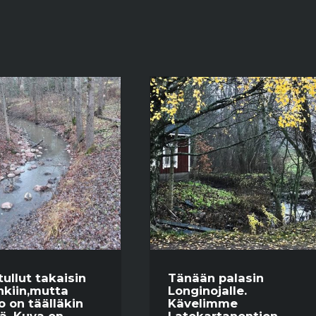
tullut takaisin
Tänään palasin
nkiin,mutta
Longinojalle.
o on täälläkin
Kävelimme
lä. Kuva on
Latokartanontien