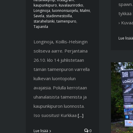
spawn. .
kaupunkipuro
,
kuvalaurirotko
,
Longinoja
,
luonnonsuojelu
,
Malmi
,
tykkää
Savela
,
stadinmestoilla
,
starahelsinki
,
taimenpuro
,
› Kuvaa
Tapanila
Lue lisää
Longinoja, Koillis-Helsingin
soliseva aarre. Perjantaina
26.10. klo 14 juhlistetaan
tämän taimenpuron varrella
kulkevan luontopolun
avajaisia. Polulla kerrotaan
uhanalaisista taimenista ja
kaupunkipuron luonnosta.
Iso suositus! Kurkkaa
[...]
Lue lisää
0