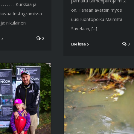
parhaita taimenpuroja mitä
 . . . . . . Kurkkaa ja
on. Tänään avattiin myös
 kuvaa Instagramissa
uusi luontopolku Malmilta
ja: nikulainen
Savelaan,
[...]
0
Lue lisää
0