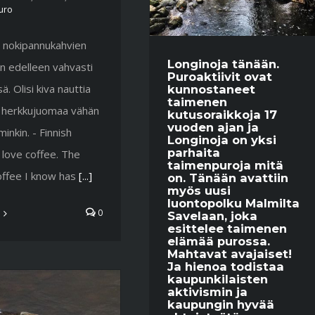
uro
n nokipannukahvien
Longinoja tänään.
n edelleen vahvasti
Puroaktiivit ovat
ä. Olisi kiva nauttia
kunnostaneet
taimenen
 herkkujuomaa vähän
kutusoraikkoja 17
vuoden ajan ja
nkin. - Finnish
Longinoja on yksi
parhaita
 love coffee. The
taimenpuroja mitä
offee I know has
[...]
on. Tänään avattiin
myös uusi
luontopolku Malmilta
0
Savelaan, joka
esittelee taimenen
elämää purossa.
Mahtavat avajaiset!
Ja hienoa todistaa
kaupunkilaisten
aktivismin ja
kaupungin hyvää