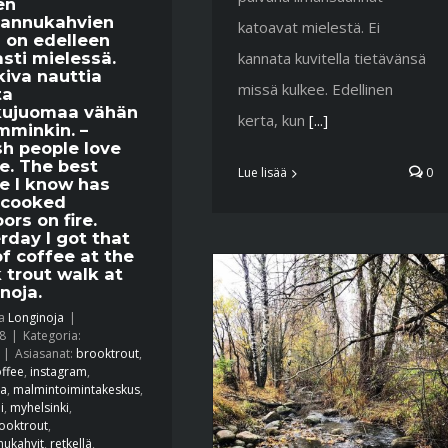
en
pannukahvien
katoavat mielestä. Ei
 on edelleen
sti mielessä.
kannata kuvitella tietävänsä
 kiva nauttia
missä kulkee. Edellinen
ta
kujuomaa vähän
kerta, kun
[...]
minkin. –
sh people love
e. The best
Lue lisää
0
e I know has
 cooked
ors on fire.
rday I got that
of coffee at the
 trout walk at
noja.
ja
Longinoja
|
8
|
Kategoria:
|
Asiasanat:
brooktrout
,
ffee
,
instagram
,
ja
,
malmintoimintakeskus
,
i
,
myhelsinki
,
ooktrout
,
nukahvit
,
retkellä
,