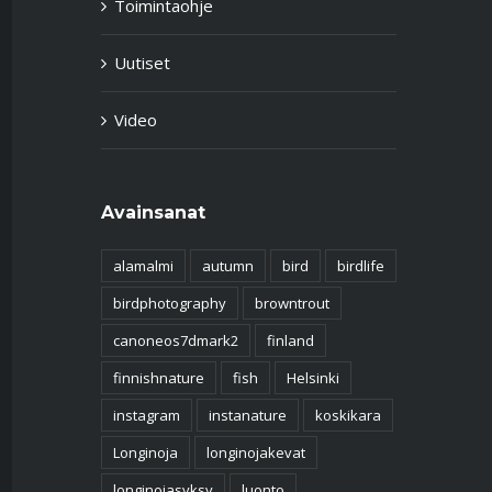
Toimintaohje
Uutiset
Video
Avainsanat
alamalmi
autumn
bird
birdlife
birdphotography
browntrout
canoneos7dmark2
finland
finnishnature
fish
Helsinki
instagram
instanature
koskikara
Longinoja
longinojakevat
longinojasyksy
luonto