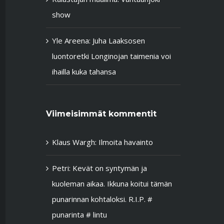
show
Yle Areena: Juha Laaksosen
luontoretki Longinojan taimenia voi
ihailla kuka tahansa
Viimeisimmät kommentit
Klaus Wargh
:
Ilmoita havainto
Petri
:
Kevät on syntymän ja
kuoleman aikaa. Ikkuna koitui tämän
punarinnan kohtaloksi. R.I.P. #
punarinta # lintu