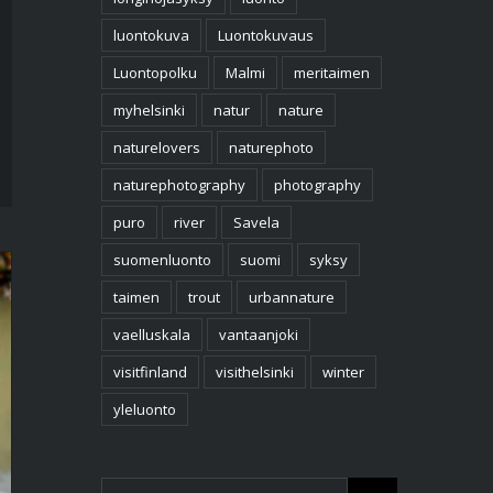
luontokuva
Luontokuvaus
Luontopolku
Malmi
meritaimen
myhelsinki
natur
nature
naturelovers
naturephoto
naturephotography
photography
puro
river
Savela
suomenluonto
suomi
syksy
taimen
trout
urbannature
vaelluskala
vantaanjoki
visitfinland
visithelsinki
winter
yleluonto