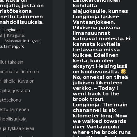
nojalta, josta on
kohdalta
ristötekona
alajuoksulle, kunnes
nnettu taimenen
Longinoja laskee
ahdollisuuksia.
Vantaanjokeen.
Pilvisenä päivänä
ja
Longinoja
|
ilmansuunnat
8
|
Kategoria:
katoavat mielestä. Ei
|
Asiasanat:
instagram
,
kannata kuvitella
ja
,
taimenpuro
tietävänsä missä
kulkee. Edellinen
kerta, kun olen
llut takaisin
eksynyt Helsingissä
iin,mutta luonto on
on kouluvuosilta.
No, onneksi on tiheä
in lähellä. Kuva on
julkisen liikenteen
verkko. – Today I
jalta, josta on
went back to the
brook trout
stötekona
Longinoja. The main
ettu taimenen
chanannel is six
kilometer long. Now
dollisuuksia.
we walked towards
river Vantaanjoki
 ja tykkää kuvaa
where the brook runs