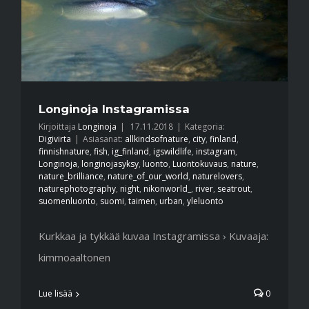
Longinoja Instagramissa
Kirjoittaja
Longinoja
|
17.11.2018
|
Kategoria:
Digivirta
|
Asiasanat:
allkindsofnature
,
city
,
finland
,
finnishnature
,
fish
,
ig_finland
,
igswildlife
,
instagram
,
Longinoja
,
longinojasyksy
,
luonto
,
Luontokuvaus
,
nature
,
nature_brilliance
,
nature_of_our_world
,
naturelovers
,
naturephotography
,
night
,
nikonworld_
,
river
,
seatrout
,
suomenluonto
,
suomi
,
taimen
,
urban
,
yleluonto
Kurkkaa ja tykkää kuvaa Instagramissa › Kuvaaja:
kimmoaaltonen
Lue lisää
0