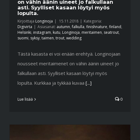
on vähin äänin uineet jo falkullaan
asti. Syylliset kasaan löytyi myös
lopulta.
Kirjoittaja
Longinoja
|
15.11.2018
|
Kategoria:
Digivirta
|
Asiasanat:
autumn
,
falkulla
,
finishnature
,
finland
,
Helsinki
,
instagram
,
kutu
,
Longinoja
,
meritaimen
,
seatrout
,
suomi
,
syksy
,
taimen
,
trout
,
wedding
Tästä kasasta ei voi enään erehtyä. Longinojaan
nousseet meritaimenet on vähin äänin uineet jo
falkullaan asti. Syylliset kasaan löytyi myös
lopulta. Kurkkaa ja tykkää kuvaa
[...]
Lue lisää
0