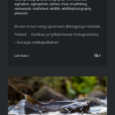
sigmalens
,
sigmaphoto
,
taimen
,
trout
,
troutfishing
,
vantaanjoki
,
visitfinland
,
wildlife
,
wildlifephotography
,
yleluonto
Brown trout rising upstream @longinoja Helsinki,
Finland . . Kurkkaa ja tykkää kuvaa Instagramissa
› Kuvaaja: miikkapulliainen
Lue lisää
0