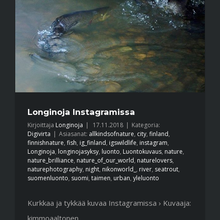
Longinoja Instagramissa
Kirjoittaja
Longinoja
|
17.11.2018
|
Kategoria:
Digivirta
|
Asiasanat:
allkindsofnature
,
city
,
finland
,
finnishnature
,
fish
,
ig_finland
,
igswildlife
,
instagram
,
Longinoja
,
longinojasyksy
,
luonto
,
Luontokuvaus
,
nature
,
nature_brilliance
,
nature_of_our_world
,
naturelovers
,
naturephotography
,
night
,
nikonworld_
,
river
,
seatrout
,
suomenluonto
,
suomi
,
taimen
,
urban
,
yleluonto
Kurkkaa ja tykkää kuvaa Instagramissa › Kuvaaja:
kimmoaaltonen