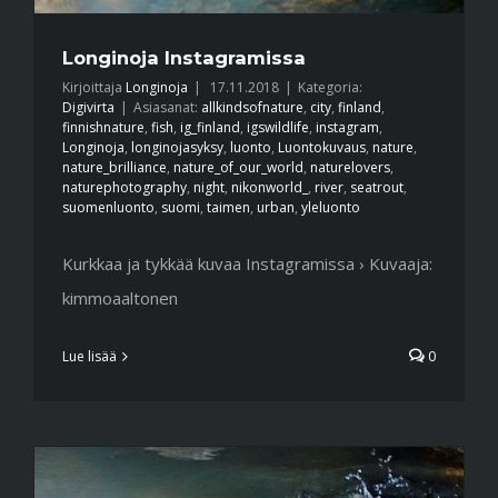
Longinoja Instagramissa
Kirjoittaja
Longinoja
|
17.11.2018
|
Kategoria:
Digivirta
|
Asiasanat:
allkindsofnature
,
city
,
finland
,
finnishnature
,
fish
,
ig_finland
,
igswildlife
,
instagram
,
Longinoja
,
longinojasyksy
,
luonto
,
Luontokuvaus
,
nature
,
nature_brilliance
,
nature_of_our_world
,
naturelovers
,
naturephotography
,
night
,
nikonworld_
,
river
,
seatrout
,
suomenluonto
,
suomi
,
taimen
,
urban
,
yleluonto
Kurkkaa ja tykkää kuvaa Instagramissa › Kuvaaja:
kimmoaaltonen
Lue lisää
0