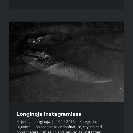
Longinoja Instagramissa
Kirjoittaja
Longinoja
|
10.11.2018
|
Kategoria:
Digivirta
|
Asiasanat:
allkindsofnature
,
city
,
finland
,
finnishnature
,
fish
,
ig_finland
,
igswildlife
,
instagram
,