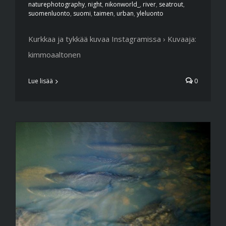
naturephotography
,
night
,
nikonworld_
,
river
,
seatrout
,
suomenluonto
,
suomi
,
taimen
,
urban
,
yleluonto
Kurkkaa ja tykkää kuvaa Instagramissa › Kuvaaja:
kimmoaaltonen
Lue lisää
0