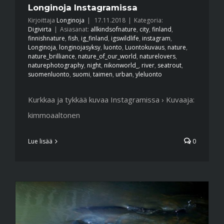
Longinoja Instagramissa
Kirjoittaja
Longinoja
|
17.11.2018
|
Kategoria:
Digivirta
|
Asiasanat:
allkindsofnature
,
city
,
finland
,
finnishnature
,
fish
,
ig_finland
,
igswildlife
,
instagram
,
Longinoja
,
longinojasyksy
,
luonto
,
Luontokuvaus
,
nature
,
nature_brilliance
,
nature_of_our_world
,
naturelovers
,
naturephotography
,
night
,
nikonworld_
,
river
,
seatrout
,
suomenluonto
,
suomi
,
taimen
,
urban
,
yleluonto
Kurkkaa ja tykkää kuvaa Instagramissa › Kuvaaja:
kimmoaaltonen
Lue lisää
0