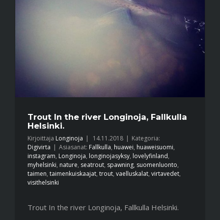
Trout In the river Longinoja, Fallkulla
Helsinki.
Kirjoittaja
Longinoja
|
14.11.2018
|
Kategoria:
Digivirta
|
Asiasanat:
Fallkulla
,
huawei
,
huaweisuomi
,
instagram
,
Longinoja
,
longinojasyksy
,
lovelyfinland
,
myhelsinki
,
nature
,
seatrout
,
spawning
,
suomenluonto
,
taimen
,
taimenkuiskaajat
,
trout
,
vaelluskalat
,
virtavedet
,
visithelsinki
Trout In the river Longinoja, Fallkulla Helsinki.