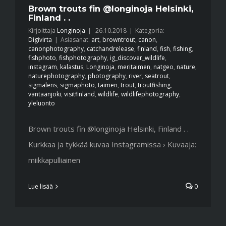
Brown trouts fin @longinoja Helsinki,
Finland . .
Kirjoittaja
Longinoja
|
26.10.2018
|
Kategoria:
Digivirta
|
Asiasanat:
art
,
browntrout
,
canon
,
canonphotography
,
catchandrelease
,
finland
,
fish
,
fishing
,
fishphoto
,
fishphotography
,
ig_discover_wildlife
,
instagram
,
kalastus
,
Longinoja
,
meritaimen
,
natgeo
,
nature
,
naturephotography
,
photography
,
river
,
seatrout
,
sigmalens
,
sigmaphoto
,
taimen
,
trout
,
troutfishing
,
vantaanjoki
,
visitfinland
,
wildlife
,
wildlifephotography
,
yleluonto
Brown trouts fin @longinoja Helsinki, Finland . .
Kurkkaa ja tykkää kuvaa Instagramissa › Kuvaaja:
miikkapulliainen
Lue lisää
0