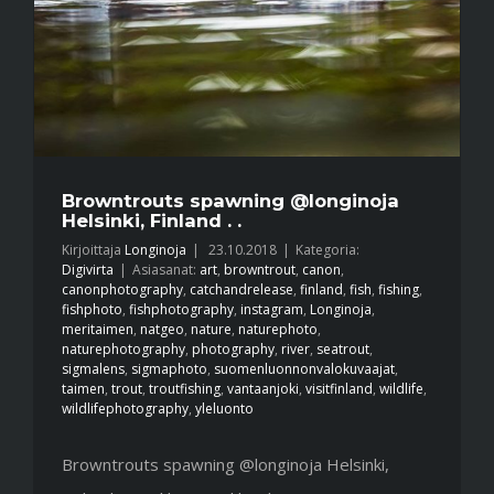
Browntrouts spawning @longinoja
Helsinki, Finland . .
Kirjoittaja
Longinoja
|
23.10.2018
|
Kategoria:
Digivirta
|
Asiasanat:
art
,
browntrout
,
canon
,
canonphotography
,
catchandrelease
,
finland
,
fish
,
fishing
,
fishphoto
,
fishphotography
,
instagram
,
Longinoja
,
meritaimen
,
natgeo
,
nature
,
naturephoto
,
naturephotography
,
photography
,
river
,
seatrout
,
sigmalens
,
sigmaphoto
,
suomenluonnonvalokuvaajat
,
taimen
,
trout
,
troutfishing
,
vantaanjoki
,
visitfinland
,
wildlife
,
wildlifephotography
,
yleluonto
Browntrouts spawning @longinoja Helsinki,