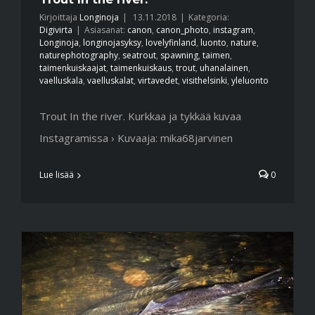
Kirjoittaja
Longinoja
|
13.11.2018
|
Kategoria:
Digivirta
|
Asiasanat:
canon
,
canon_photo
,
instagram
,
Longinoja
,
longinojasyksy
,
lovelyfinland
,
luonto
,
nature
,
naturephotography
,
seatrout
,
spawning
,
taimen
,
taimenkuiskaajat
,
taimenkuiskaus
,
trout
,
uhanalainen
,
vaelluskala
,
vaelluskalat
,
virtavedet
,
visithelsinki
,
yleluonto
Trout In the river. Kurkkaa ja tykkää kuvaa
Instagramissa › Kuvaaja: mika68jarvinen
Lue lisää
0