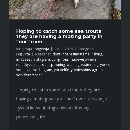
Hoping to catch some sea trouts
they are having a mating party in
”our” river
Kirjoittaja
Longinoja
|
16.11.2018
|
Kategoria:
Digivirta
|
Asiasanat:
dontunderestimateme
,
fishing
,
imabeast
,
instagram
,
Longinoja
,
mudeverywhere
,
noluckyet
,
seatrout
,
spawning
,
wannagoswimming
,
yorkie
,
yorkiegirl
,
yorkiegram
,
yorkielife
,
yorkiesofinstagram
,
yorkshireterrier
Hoping to catch some sea trouts they are
having a mating party in "our" river Kurkkaa ja
tykkää kuvaa Instagramissa › Kuvaaja:
princesss_julie