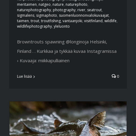
meritaimen
,
natgeo
,
nature
,
naturephoto
,
naturephotography
,
photography
,
river
,
seatrout
,
sigmalens
,
sigmaphoto
,
suomenluonnonvalokuvaajat
,
taimen
,
trout
,
troutfishing
,
vantaanjoki
,
visitfinland
,
wildlife
,
wildlifephotography
,
yleluonto
Browntrouts spawning @longinoja Helsinki,
Finland . . Kurkkaa ja tykkää kuvaa Instagramissa
› Kuvaaja: miikkapulliainen
Lue lisää
0