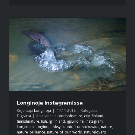
Longinoja Instagramissa
Kirjoittaja
Longinoja
|
17.11.2018
|
Kategoria:
Digivirta
|
Asiasanat:
allkindsofnature
,
city
,
finland
,
finnishnature
,
fish
,
ig_finland
,
igswildlife
,
instagram
,
Longinoja
,
longinojasyksy
,
luonto
,
Luontokuvaus
,
nature
,
nature_brilliance
,
nature_of_our_world
,
naturelovers
,