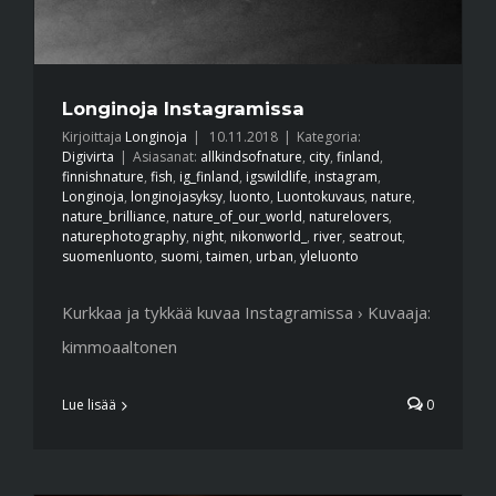
Longinoja Instagramissa
Kirjoittaja
Longinoja
|
10.11.2018
|
Kategoria:
Digivirta
|
Asiasanat:
allkindsofnature
,
city
,
finland
,
finnishnature
,
fish
,
ig_finland
,
igswildlife
,
instagram
,
Longinoja
,
longinojasyksy
,
luonto
,
Luontokuvaus
,
nature
,
nature_brilliance
,
nature_of_our_world
,
naturelovers
,
naturephotography
,
night
,
nikonworld_
,
river
,
seatrout
,
suomenluonto
,
suomi
,
taimen
,
urban
,
yleluonto
Kurkkaa ja tykkää kuvaa Instagramissa › Kuvaaja:
kimmoaaltonen
Lue lisää
0