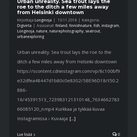
Urban unreality. Sea trout lays the
roe to the ditch a few miles away
from Helsinki downtown
Kirjoittaja
Longinoja
|
10.11.2018
|
Kategoria:
Digivirta
|
Asiasanat:
finland
,
finnishnature
,
fish
,
instagram
,
Longinoja
,
nature
,
naturephotography
,
seatrout
,
urbanexploring
Urban unreality. Sea trout lays the roe to the
ditch a few miles away from Helsinki downtown
https://scontent.cdninstagram.com/vp/8c100bf9
e32dfea48447d1b80c0e8302/5BE96D18/t50.2
886-
16/45391513_723983121310148_7634662783
66085120_n.mp4 Kurkkaa ja tykkää kuvaa
Instagramissa › Kuvaaja:
[...]
Lue lisää
0