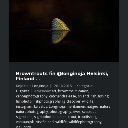
Browntrouts fin @longinoja Helsinki,
Finland . .
Kirjoittaja
Longinoja
|
28.10.2018
|
Kategoria:
Digivirta
|
Asiasanat:
art
,
browntrout
,
canon
,
canonphotography
,
catchandrelease
,
finland
,
fish
,
fishing
,
fishphoto
,
fishphotography
,
ig_discover_wildlife
,
instagram
,
kalastus
,
Longinoja
,
meritaimen
,
natgeo
,
nature
,
naturephotography
,
photography
,
river
,
seatrout
,
sigmalens
,
sigmaphoto
,
taimen
,
trout
,
troutfishing
,
vantaanjoki
,
visitfinland
,
wildlife
,
wildlifephotography
,
yleluonto