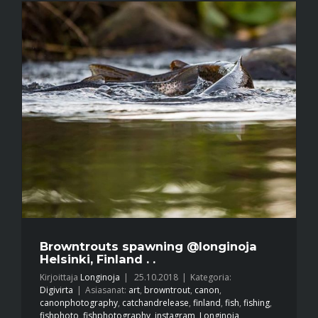
Browntrouts spawning @longinoja
Helsinki, Finland . .
Kirjoittaja
Longinoja
|
25.10.2018
|
Kategoria:
Digivirta
|
Asiasanat:
art
,
browntrout
,
canon
,
canonphotography
,
catchandrelease
,
finland
,
fish
,
fishing
,
fishphoto
,
fishphotography
,
instagram
,
Longinoja
,