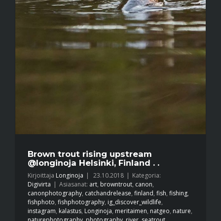
Brown trout rising upstream
@longinoja Helsinki, Finland . .
Kirjoittaja
Longinoja
|
23.10.2018
|
Kategoria:
Digivirta
|
Asiasanat:
art
,
browntrout
,
canon
,
canonphotography
,
catchandrelease
,
finland
,
fish
,
fishing
,
fishphoto
,
fishphotography
,
ig_discover_wildlife
,
instagram
,
kalastus
,
Longinoja
,
meritaimen
,
natgeo
,
nature
,
naturephotography
,
photography
,
river
,
seatrout
,