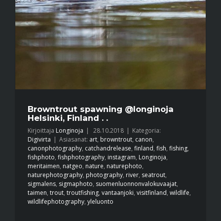
Browntrout spawning @longinoja
Helsinki, Finland . .
Kirjoittaja
Longinoja
|
28.10.2018
|
Kategoria:
Digivirta
|
Asiasanat:
art
,
browntrout
,
canon
,
canonphotography
,
catchandrelease
,
finland
,
fish
,
fishing
,
fishphoto
,
fishphotography
,
instagram
,
Longinoja
,
meritaimen
,
natgeo
,
nature
,
naturephoto
,
naturephotography
,
photography
,
river
,
seatrout
,
sigmalens
,
sigmaphoto
,
suomenluonnonvalokuvaajat
,
taimen
,
trout
,
troutfishing
,
vantaanjoki
,
visitfinland
,
wildlife
,
wildlifephotography
,
yleluonto