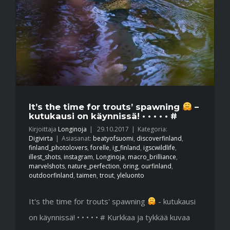
It’s the time for trouts’ spawning
–
kutukausi on käynnissä! • • • • • #
Kirjoittaja
Longinoja
|
29.10.2017
|
Kategoria:
Digivirta
|
Asiasanat:
beatyofsuomi
,
discoverfinland
,
finland_photolovers
,
forelle
,
ig_finland
,
igscwildlife
,
illest_shots
,
instagram
,
Longinoja
,
macro_brilliance
,
marvelshots
,
nature_perfection
,
öring
,
ourfinland
,
outdoorfinland
,
taimen
,
trout
,
yleluonto
It's the time for trouts' spawning
- kutukausi
on käynnissä! • • • • • # Kurkkaa ja tykkää kuvaa