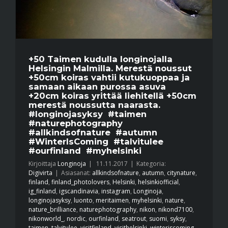
+50 Taimen kudulla longinojalla
Helsingin Malmilla. Merestä noussut
+50cm koiras vahtii kutukuoppaa ja
samaan aikaan purossa asuva
+20cm koiras yrittää liehitellä +50cm
merestä noussutta naarasta.
#longinojasyksy #taimen
#naturephotography
#allkindsofnature #autumn
#WinterIsComing #talvitulee
#ourfinland #myhelsinki
Kirjoittaja
Longinoja
|
11.11.2017
|
Kategoria:
Digivirta
|
Asiasanat:
allkindsofnature
,
autumn
,
citynature
,
finland
,
finland_photolovers
,
Helsinki
,
helsinkiofficial
,
ig_finland
,
igscandinavia
,
instagram
,
Longinoja
,
longinojasyksy
,
luonto
,
meritaimen
,
myhelsinki
,
nature
,
nature_brilliance
,
naturephotography
,
nikon
,
nikond7100
,
nikonworld_
,
nordic
,
ourfinland
,
seatrout
,
suomi
,
syksy
,
taimen
,
talvitulee
,
visitfinland
,
visithelsinki
,
winteriscoming