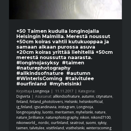
+50 Taimen kudulla longinojalla
Helsingin Malmilla. Merestä noussut
+50cm koiras vahtii kutukuoppaa ja
samaan aikaan purossa asuva
+20cm koiras yrittää liehitellä +50cm
merestä noussutta naarasta.
#longinojasyksy #taimen
#naturephotography
#allkindsofnature #autumn
#WinterIsComing #talvitulee
#ourfinland #myhelsinki
Kirjoittaja
Longinoja
|
11.11.2017
|
Kategoria:
Digivirta
|
Asiasanat:
allkindsofnature
,
autumn
,
citynature
,
finland
,
finland_photolovers
,
Helsinki
,
helsinkiofficial
,
ig_finland
,
igscandinavia
,
instagram
,
Longinoja
,
longinojasyksy
,
luonto
,
meritaimen
,
myhelsinki
,
nature
,
nature_brilliance
,
naturephotography
,
nikon
,
nikond7100
,
nikonworld_
,
nordic
,
ourfinland
,
seatrout
,
suomi
,
syksy
,
taimen
,
talvitulee
,
visitfinland
,
visithelsinki
,
winteriscoming