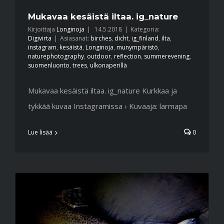
Mukavaa kesäistä iltaa. ig_nature
Kirjoittaja
Longinoja
|
14.5.2018
|
Kategoria:
Digivirta
|
Asiasanat:
birches
,
dicht
,
ig_finland
,
ilta
,
instagram
,
kesäistä
,
Longinoja
,
munympäristö
,
naturephotography
,
outdoor
,
reflection
,
summerevening
,
suomenluonto
,
trees
,
ulkonaperillä
Mukavaa kesäistä iltaa. ig_nature Kurkkaa ja
tykkää kuvaa Instagramissa › Kuvaaja: larmapa
Lue lisää
0