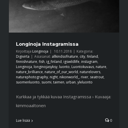
Longinoja Instagramissa
Kirjoittaja
Longinoja
|
10.11.2018
|
Kategoria:
Digivirta
|
Asiasanat:
allkindsofnature
,
city
,
finland
,
finnishnature
,
fish
,
ig_finland
,
igswildlife
,
instagram
,
Longinoja
,
longinojasyksy
,
luonto
,
Luontokuvaus
,
nature
,
nature_brilliance
,
nature_of_our_world
,
naturelovers
,
naturephotography
,
night
,
nikonworld_
,
river
,
seatrout
,
suomenluonto
,
suomi
,
taimen
,
urban
,
yleluonto
Kurkkaa ja tykkää kuvaa Instagramissa › Kuvaaja:
kimmoaaltonen
Lue lisää
0