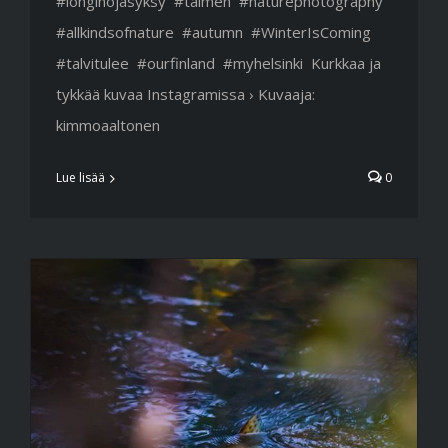
#longinojasyksy #taimen #naturephotography
#allkindsofnature #autumn #WinterIsComing
#talvitulee #ourfinland #myhelsinki Kurkkaa ja
tykkää kuvaa Instagramissa › Kuvaaja:
kimmoaaltonen
Lue lisää
0