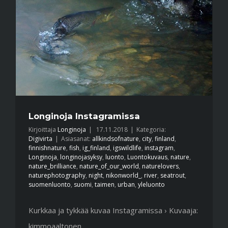
Longinoja Instagramissa
Kirjoittaja
Longinoja
|
17.11.2018
|
Kategoria:
Digivirta
|
Asiasanat:
allkindsofnature
,
city
,
finland
,
finnishnature
,
fish
,
ig_finland
,
igswildlife
,
instagram
,
Longinoja
,
longinojasyksy
,
luonto
,
Luontokuvaus
,
nature
,
nature_brilliance
,
nature_of_our_world
,
naturelovers
,
naturephotography
,
night
,
nikonworld_
,
river
,
seatrout
,
suomenluonto
,
suomi
,
taimen
,
urban
,
yleluonto
Kurkkaa ja tykkää kuvaa Instagramissa › Kuvaaja:
kimmoaaltonen