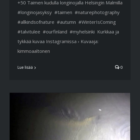
+50 Taimen kudulla longinojalla Helsingin Malmilla
#longinojasyksy #taimen #naturephotography
#allkindsofnature #autumn #WinterIsComing
#talvitulee #ourfinland #myhelsinki Kurkkaa ja
tykkää kuvaa Instagramissa › Kuvaaja:
kimmoaaltonen
Lue lisää
0