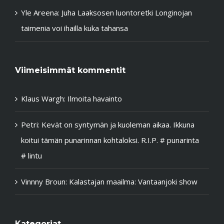
Yle Areena: Juha Laaksosen luontoretki Longinojan
taimenia voi ihailla kuka tahansa
Viimeisimmät kommentit
Klaus Wargh
:
Ilmoita havainto
Petri
:
Kevät on syntymän ja kuoleman aikaa. Ikkuna
koitui tämän punarinnan kohtaloksi. R.I.P. # punarinta
# lintu
Vinnny Broun
:
Kalastajan maailma: Vantaanjoki show
Kategoriat