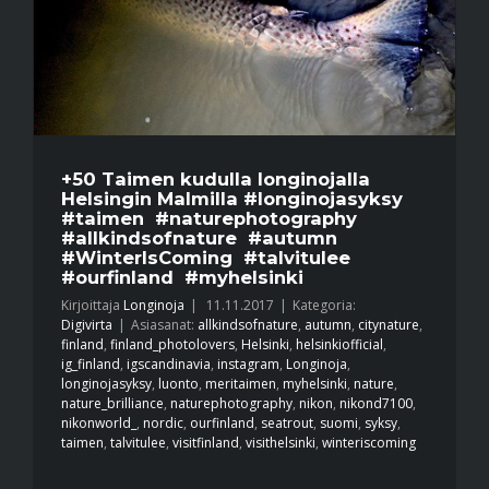
+50 Taimen kudulla longinojalla
Helsingin Malmilla #longinojasyksy
#taimen #naturephotography
#allkindsofnature #autumn
#WinterIsComing #talvitulee
#ourfinland #myhelsinki
Kirjoittaja
Longinoja
|
11.11.2017
|
Kategoria:
Digivirta
|
Asiasanat:
allkindsofnature
,
autumn
,
citynature
,
finland
,
finland_photolovers
,
Helsinki
,
helsinkiofficial
,
ig_finland
,
igscandinavia
,
instagram
,
Longinoja
,
longinojasyksy
,
luonto
,
meritaimen
,
myhelsinki
,
nature
,
nature_brilliance
,
naturephotography
,
nikon
,
nikond7100
,
nikonworld_
,
nordic
,
ourfinland
,
seatrout
,
suomi
,
syksy
,
taimen
,
talvitulee
,
visitfinland
,
visithelsinki
,
winteriscoming