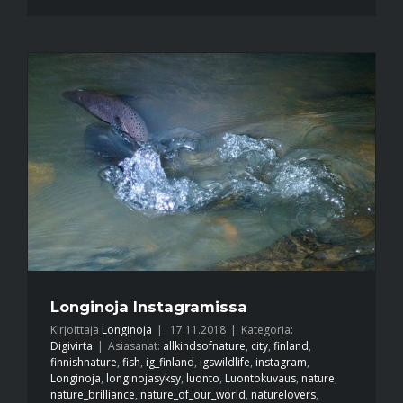
Longinoja Instagramissa
Kirjoittaja
Longinoja
|
17.11.2018
|
Kategoria:
Digivirta
|
Asiasanat:
allkindsofnature
,
city
,
finland
,
finnishnature
,
fish
,
ig_finland
,
igswildlife
,
instagram
,
Longinoja
,
longinojasyksy
,
luonto
,
Luontokuvaus
,
nature
,
nature_brilliance
,
nature_of_our_world
,
naturelovers
,