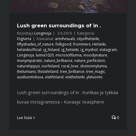
Lush green surroundings of in .
Kirjoittaja
Longinoja
|
3.6.2016
|
Kategoria:
Digivirta
|
Asiasanat:
artofvisuals
,
cityofhelsinki
,
fiftyshades_of_nature
,
folkgood
,
frommers
,
Helsinki
,
helsinkiofficial
,
ig_finland
,
ig_helsinki
,
ig_myshot
,
instagram
,
Longinoja
,
lumia1020
,
microsoftlumia
,
moodynature
,
munympäristö
,
nature_brilliance
,
nature_perfection
,
naturehippys
,
ourfinland
,
rural_love
,
shotonmylumia
,
thelumians
,
thisisfinland
,
tree_brilliance
,
tree_magic
,
uusiluontokuva
,
visitfinland
,
visithelsinki
,
yleluonto
Lush green surroundings of in . Kurkkaa ja tykkää
kuvaa Instagramissa › Kuvaaja: teasphere
Lue lisää
0