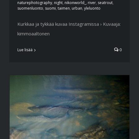
naturephotography
,
night
,
nikonworld_
,
river
,
seatrout
,
suomenluonto
,
suomi
,
taimen
,
urban
,
yleluonto
Kurkkaa ja tykkää kuvaa Instagramissa › Kuvaaja:
kimmoaaltonen
Lue lisää
0