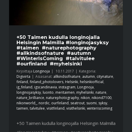
+50 Taimen kudulla longinojalla
Helsingin Malmilla #longinojasyksy
#taimen #naturephotography
#allkindsofnature #autumn
#WinterIsComing #talvitulee
#ourfinland #myhelsinki
Kirjoittaja
Longinoja
|
10.11.2017
|
Kategoria:
Digivirta
|
Asiasanat:
allkindsofnature
,
autumn
,
citynature
,
finland
,
finland_photolovers
,
Helsinki
,
helsinkiofficial
,
ig_finland
,
igscandinavia
,
instagram
,
Longinoja
,
longinojasyksy
,
luonto
,
meritaimen
,
myhelsinki
,
nature
,
nature_brilliance
,
naturephotography
,
nikon
,
nikond7100
,
nikonworld_
,
nordic
,
ourfinland
,
seatrout
,
suomi
,
syksy
,
taimen
,
talvitulee
,
visitfinland
,
visithelsinki
,
winteriscoming
+50 Taimen kudulla longinojalla Helsingin Malmilla