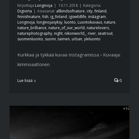
Kirjoittaja
Longinoja
|
10.11.2018
|
Kategoria:
Digivirta
|
Asiasanat:
allkindsofnature
,
city
,
finland
,
finnishnature
,
fish
,
ig_finland
,
igswildlife
,
instagram
,
Longinoja
,
longinojasyksy
,
luonto
,
Luontokuvaus
,
nature
,
nature_brilliance
,
nature_of_our_world
,
naturelovers
,
naturephotography
,
night
,
nikonworld_
,
river
,
seatrout
,
suomenluonto
,
suomi
,
taimen
,
urban
,
yleluonto
Kurkkaa ja tykkää kuvaa Instagramissa › Kuvaaja:
kimmoaaltonen
Lue lisää
0