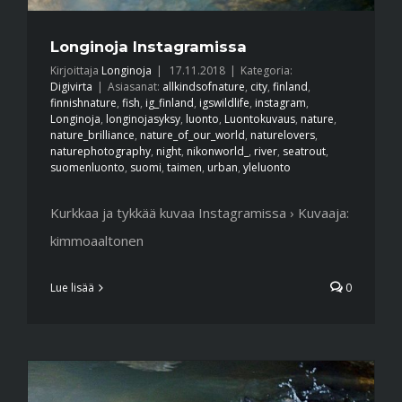
Longinoja Instagramissa
Kirjoittaja
Longinoja
|
17.11.2018
|
Kategoria:
Digivirta
|
Asiasanat:
allkindsofnature
,
city
,
finland
,
finnishnature
,
fish
,
ig_finland
,
igswildlife
,
instagram
,
Longinoja
,
longinojasyksy
,
luonto
,
Luontokuvaus
,
nature
,
nature_brilliance
,
nature_of_our_world
,
naturelovers
,
naturephotography
,
night
,
nikonworld_
,
river
,
seatrout
,
suomenluonto
,
suomi
,
taimen
,
urban
,
yleluonto
Kurkkaa ja tykkää kuvaa Instagramissa › Kuvaaja:
kimmoaaltonen
Lue lisää
0