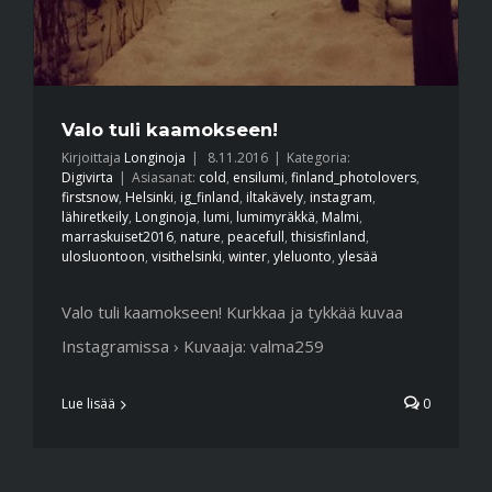
Valo tuli kaamokseen!
Kirjoittaja
Longinoja
|
8.11.2016
|
Kategoria:
Digivirta
|
Asiasanat:
cold
,
ensilumi
,
finland_photolovers
,
firstsnow
,
Helsinki
,
ig_finland
,
iltakävely
,
instagram
,
lähiretkeily
,
Longinoja
,
lumi
,
lumimyräkkä
,
Malmi
,
marraskuiset2016
,
nature
,
peacefull
,
thisisfinland
,
ulosluontoon
,
visithelsinki
,
winter
,
yleluonto
,
ylesää
Valo tuli kaamokseen! Kurkkaa ja tykkää kuvaa
Instagramissa › Kuvaaja: valma259
Lue lisää
0