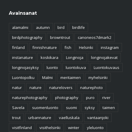
Avainsanat
alamalmi
autumn
bird
birdlife
birdphotography
browntrout
canoneos7dmark2
finland
finnishnature
fish
Helsinki
instagram
instanature
koskikara
Longinoja
longinojakevat
longinojasyksy
luonto
luontokuva
Luontokuvaus
Luontopolku
Malmi
meritaimen
myhelsinki
natur
nature
naturelovers
naturephoto
naturephotography
photography
puro
river
Savela
suomenluonto
suomi
syksy
taimen
trout
urbannature
vaelluskala
vantaanjoki
visitfinland
visithelsinki
winter
yleluonto