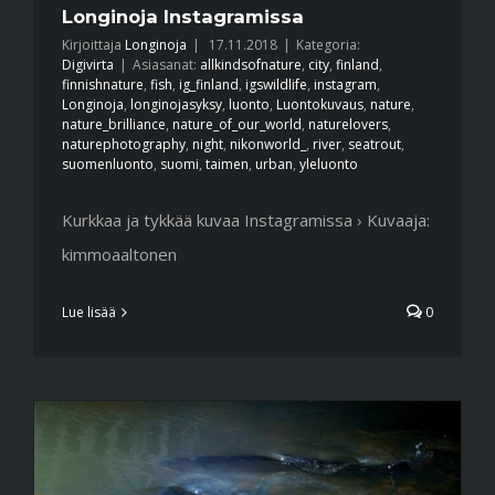
Longinoja Instagramissa
Kirjoittaja
Longinoja
|
17.11.2018
|
Kategoria:
Digivirta
|
Asiasanat:
allkindsofnature
,
city
,
finland
,
finnishnature
,
fish
,
ig_finland
,
igswildlife
,
instagram
,
Longinoja
,
longinojasyksy
,
luonto
,
Luontokuvaus
,
nature
,
nature_brilliance
,
nature_of_our_world
,
naturelovers
,
naturephotography
,
night
,
nikonworld_
,
river
,
seatrout
,
suomenluonto
,
suomi
,
taimen
,
urban
,
yleluonto
Kurkkaa ja tykkää kuvaa Instagramissa › Kuvaaja:
kimmoaaltonen
Lue lisää
0