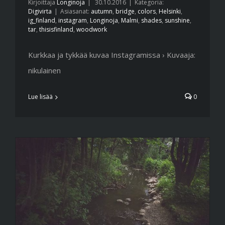
Kirjoittaja
Longinoja
|
30.10.2016
|
Kategoria:
Digivirta
|
Asiasanat:
autumn
,
bridge
,
colors
,
Helsinki
,
ig_finland
,
instagram
,
Longinoja
,
Malmi
,
shades
,
sunshine
,
tar
,
thisisfinland
,
woodwork
Kurkkaa ja tykkää kuvaa Instagramissa › Kuvaaja:
nikulainen
Lue lisää
0