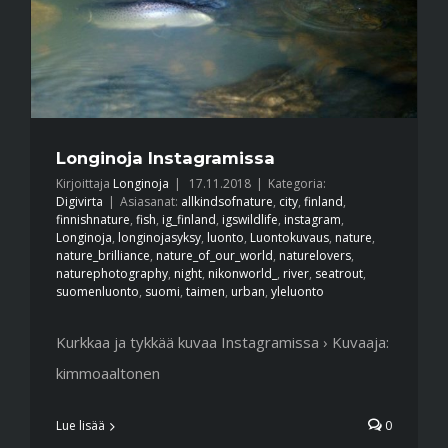
Longinoja Instagramissa
Kirjoittaja
Longinoja
|
17.11.2018
|
Kategoria:
Digivirta
|
Asiasanat:
allkindsofnature
,
city
,
finland
,
finnishnature
,
fish
,
ig_finland
,
igswildlife
,
instagram
,
Longinoja
,
longinojasyksy
,
luonto
,
Luontokuvaus
,
nature
,
nature_brilliance
,
nature_of_our_world
,
naturelovers
,
naturephotography
,
night
,
nikonworld_
,
river
,
seatrout
,
suomenluonto
,
suomi
,
taimen
,
urban
,
yleluonto
Kurkkaa ja tykkää kuvaa Instagramissa › Kuvaaja:
kimmoaaltonen
Lue lisää
0