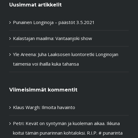
Uusimmat artikkelit
Punainen Longinoja – päästöt 3.5.2021
Kalastajan maailma: Vantaanjoki show
Yle Areena: Juha Laaksosen luontoretki Longinojan
taimenia voi ihailla kuka tahansa
Viimeisimmät kommentit
Klaus Wargh
:
Ilmoita havainto
Petri
:
Kevät on syntymän ja kuoleman aikaa. Ikkuna
koitui tämän punarinnan kohtaloksi. R.I.P. # punarinta