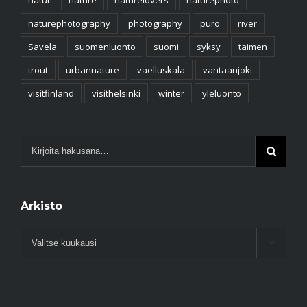
natur
nature
naturelovers
naturephoto
naturephotography
photography
puro
river
Savela
suomenluonto
suomi
syksy
taimen
trout
urbannature
vaelluskala
vantaanjoki
visitfinland
visithelsinki
winter
yleluonto
Arkisto
Arkisto
