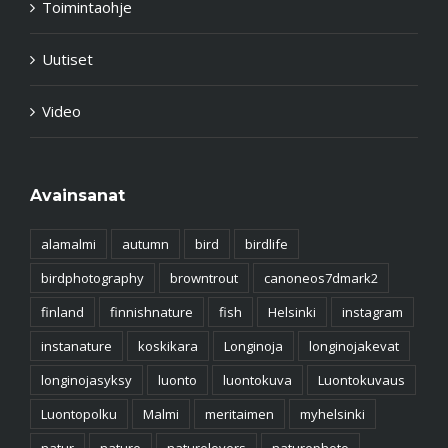
Toimintaohje
Uutiset
Video
Avainsanat
alamalmi
autumn
bird
birdlife
birdphotography
browntrout
canoneos7dmark2
finland
finnishnature
fish
Helsinki
instagram
instanature
koskikara
Longinoja
longinojakevat
longinojasyksy
luonto
luontokuva
Luontokuvaus
Luontopolku
Malmi
meritaimen
myhelsinki