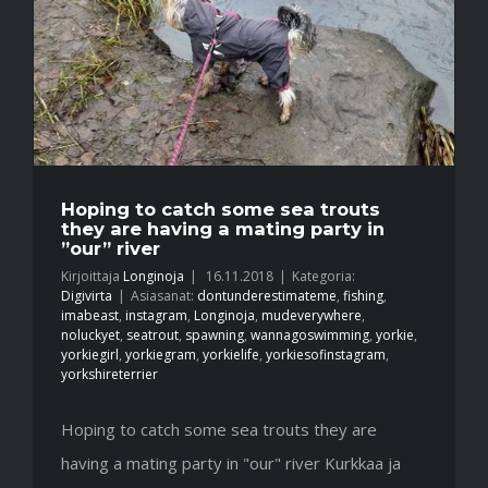
Hoping to catch some sea trouts
they are having a mating party in
”our” river
Kirjoittaja
Longinoja
|
16.11.2018
|
Kategoria:
Digivirta
|
Asiasanat:
dontunderestimateme
,
fishing
,
imabeast
,
instagram
,
Longinoja
,
mudeverywhere
,
noluckyet
,
seatrout
,
spawning
,
wannagoswimming
,
yorkie
,
yorkiegirl
,
yorkiegram
,
yorkielife
,
yorkiesofinstagram
,
yorkshireterrier
Hoping to catch some sea trouts they are
having a mating party in "our" river Kurkkaa ja