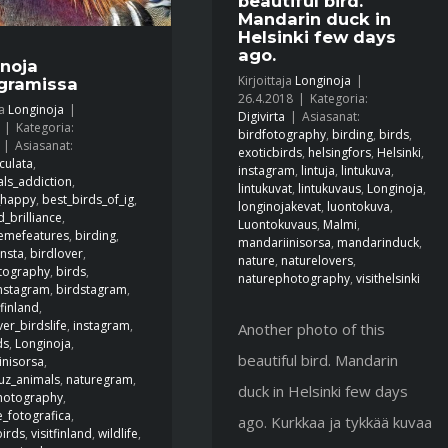
beautiful bird.
Mandarin duck in
Helsinki few days
ago.
noja
Kirjoittaja
Longinoja
|
gramissa
26.4.2018
|
Kategoria:
ja
Longinoja
|
Digivirta
|
Asiasanat:
|
Kategoria:
birdfotography
,
birding
,
birds
,
|
Asiasanat:
exoticbirds
,
helsingfors
,
Helsinki
,
iculata
,
instagram
,
lintuja
,
lintukuva
,
als_addiction
,
lintukuvat
,
lintukuvaus
,
Longinoja
,
_happy
,
best_birds_of_ig
,
longinojakevat
,
luontokuva
,
d_brilliance
,
Luontokuvaus
,
Malmi
,
remefeatures
,
birding
,
mandariinisorsa
,
mandarinduck
,
insta
,
birdlover
,
nature
,
naturelovers
,
tography
,
birds
,
naturephotography
,
visithelsinki
instagram
,
birdstagram
,
finland
,
ver_birdslife
,
instagram
,
Another photo of this
ds
,
Longinoja
,
beautiful bird. Mandarin
inisorsa
,
uz_animals
,
naturegram
,
duck in Helsinki few days
hotography
,
_fotografica
,
ago. Kurkkaa ja tykkää kuvaa
birds
,
visitfinland
,
wildlife
,