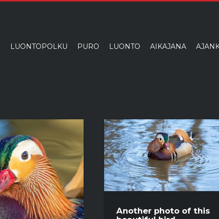
I
LUONTOPOLKU
PURO
LUONTO
AIKAJANA
AJANK
Another photo of this