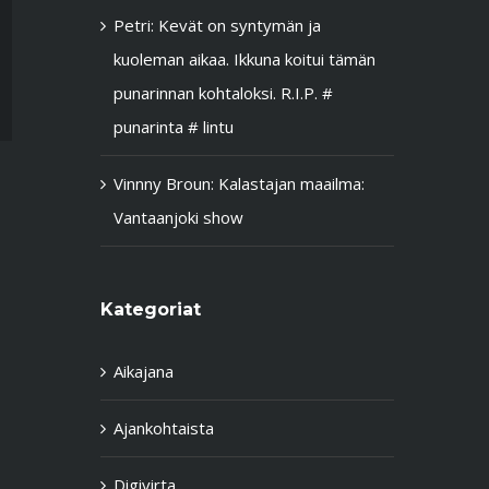
Petri
:
Kevät on syntymän ja
kuoleman aikaa. Ikkuna koitui tämän
punarinnan kohtaloksi. R.I.P. #
punarinta # lintu
Vinnny Broun
:
Kalastajan maailma:
Vantaanjoki show
Kategoriat
Aikajana
Ajankohtaista
Digivirta