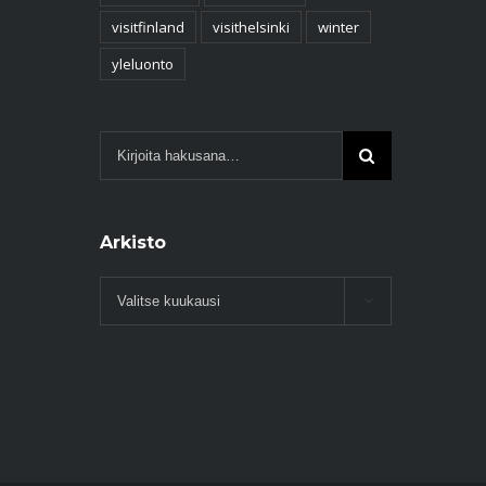
visitfinland
visithelsinki
winter
yleluonto
Arkisto
Arkisto
