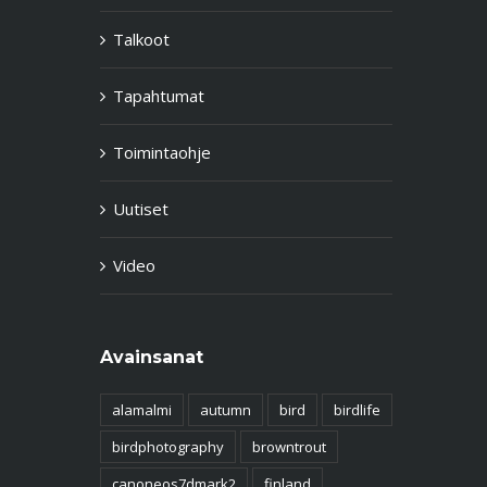
Talkoot
Tapahtumat
Toimintaohje
Uutiset
Video
Avainsanat
alamalmi
autumn
bird
birdlife
birdphotography
browntrout
canoneos7dmark2
finland