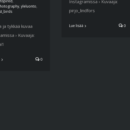
Instagramissa › Kuvaaja:
inspired
,
photography
,
yleluonto
,
pirjo_lindfors
t_birds
Lue lisää
0
 ja tykkää kuvaa
amissa › Kuvaaja:
ni1
0