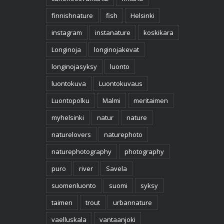
finnishnature
fish
Helsinki
instagram
instanature
koskikara
Longinoja
longinojakevat
longinojasyksy
luonto
luontokuva
Luontokuvaus
Luontopolku
Malmi
meritaimen
myhelsinki
natur
nature
naturelovers
naturephoto
naturephotography
photography
puro
river
Savela
suomenluonto
suomi
syksy
taimen
trout
urbannature
vaelluskala
vantaanjoki