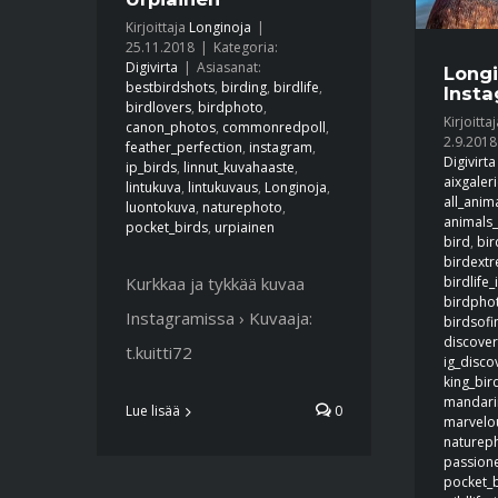
Kirjoittaja
Longinoja
|
25.11.2018
|
Kategoria:
Digivirta
|
Asiasanat:
Longi
bestbirdshots
,
birding
,
birdlife
,
Insta
birdlovers
,
birdphoto
,
Kirjoitta
canon_photos
,
commonredpoll
,
2.9.2018
feather_perfection
,
instagram
,
Digivirta
ip_birds
,
linnut_kuvahaaste
,
aixgaler
lintukuva
,
lintukuvaus
,
Longinoja
,
all_anim
luontokuva
,
naturephoto
,
animals
pocket_birds
,
urpiainen
bird
,
bir
birdext
Kurkkaa ja tykkää kuvaa
birdlife_
birdpho
Instagramissa › Kuvaaja:
birdsof
discover
t.kuitti72
ig_disco
king_bir
mandari
Lue lisää
0
marvelo
naturep
passione
pocket_