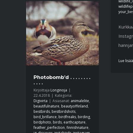
wildlife_
wildlife
your_bes
Kurkkaa
Instagr
hannja
Lue lisää
Photobomb’d . . . . . . . .
. . . .
Kirjoittaja
Longinoja
|
22.4.2018
|
Kategoria:
Digivirta
|
Asiasanat:
animalelite
,
beautifulnature
,
beautyoffinland
,
bestbirds
,
bestbirdshots
,
bird_brillance
,
birdfreaks
,
birding
,
birdphoto
,
birds
,
earthcapture
,
feather_perfection
,
finnishnature
,
ig_discover
,
instabirds
,
instagram
,