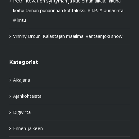
Petri
:
Kevät on syntymän ja kuoleman aikaa. Ikkuna
koitui tämän punarinnan kohtaloksi. R.I.P. # punarinta
# lintu
Vinnny Broun
:
Kalastajan maailma: Vantaanjoki show
Kategoriat
Aikajana
Ajankohtaista
Digivirta
Ennen-jälkeen