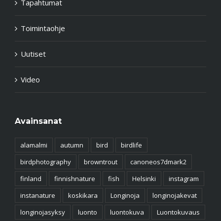
Tapahtumat
Toimintaohje
Uutiset
Video
Avainsanat
alamalmi
autumn
bird
birdlife
birdphotography
browntrout
canoneos7dmark2
finland
finnishnature
fish
Helsinki
instagram
instanature
koskikara
Longinoja
longinojakevat
longinojasyksy
luonto
luontokuva
Luontokuvaus