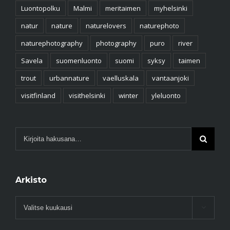
Luontopolku
Malmi
meritaimen
myhelsinki
natur
nature
naturelovers
naturephoto
naturephotography
photography
puro
river
Savela
suomenluonto
suomi
syksy
taimen
trout
urbannature
vaelluskala
vantaanjoki
visitfinland
visithelsinki
winter
yleluonto
Arkisto
Arkisto
