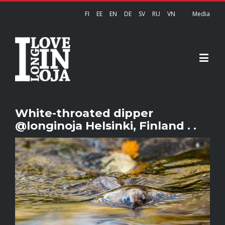
FI
EE
EN
DE
SV
RU
VN
Media
White-throated dipper
@longinoja Helsinki, Finland . .
View
Larger
Image