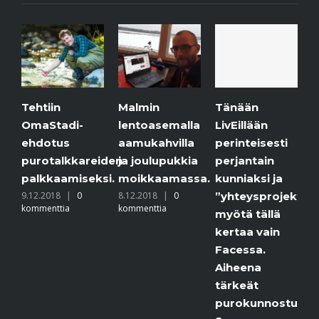
tiin
Malmin
Jäätaid
Tänään
aStadi-
lentoasemalla
purolla.
LivEillään
dotus
aamukahvilla
6.12.2018
perinteisesti
kommentti
rotalkkareiden
ja joulupukkia
perjantain
lkkaamiseksi.
moikkaamassa.
kunniaksi ja
.2018
|
0
8.12.2018
|
0
”yhteysprojektimme”
menttia
kommenttia
myötä tällä
kertaa vain
Facessa.
Aiheena
tärkeät
purokunnostukset.