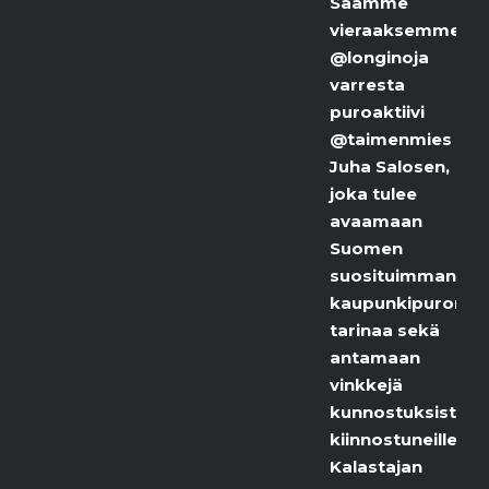
Saamme
vieraaksemme
@longinoja
varresta
puroaktiivi
@taimenmies
Juha Salosen,
joka tulee
avaamaan
Suomen
suosituimman
kaupunkipuron
tarinaa sekä
antamaan
vinkkejä
kunnostuksista
kiinnostuneille.
Kalastajan