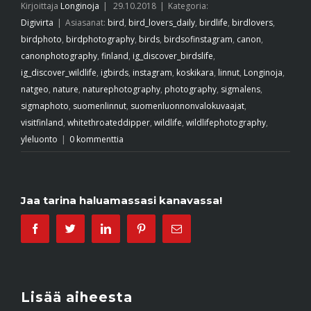
Kirjoittaja
Longinoja
|
29.10.2018
|
Kategoria:
Digivirta
|
Asiasanat:
bird
,
bird_lovers_daily
,
birdlife
,
birdlovers
,
birdphoto
,
birdphotography
,
birds
,
birdsofinstagram
,
canon
,
canonphotography
,
finland
,
ig_discover_birdslife
,
ig_discover_wildlife
,
igbirds
,
instagram
,
koskikara
,
linnut
,
Longinoja
,
natgeo
,
nature
,
naturephotography
,
photography
,
sigmalens
,
sigmaphoto
,
suomenlinnut
,
suomenluonnonvalokuvaajat
,
visitfinland
,
whitethroateddipper
,
wildlife
,
wildlifephotography
,
yleluonto
|
0 kommenttia
Jaa tarina haluamassasi kanavassa!
Facebook
Twitter
Linkedin
Pinterest
Email
Lisää aiheesta