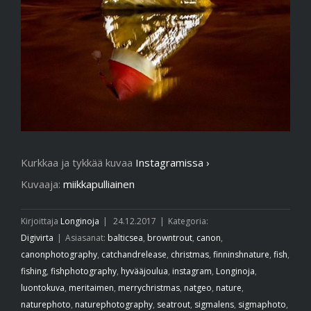
Kurkkaa ja tykkää kuvaa
Instagramissa ›
Kuvaaja:
miikkapulliainen
Kirjoittaja
Longinoja
|
24.12.2017
|
Kategoria:
Digivirta
|
Asiasanat:
balticsea
,
browntrout
,
canon
,
canonphotography
,
catchandrelease
,
christmas
,
finninshnature
,
fish
,
fishing
,
fishphotography
,
hyvääjoulua
,
instagram
,
Longinoja
,
luontokuva
,
meritaimen
,
merrychristmas
,
natgeo
,
nature
,
naturephoto
,
naturephotography
,
seatrout
,
sigmalens
,
sigmaphoto
,