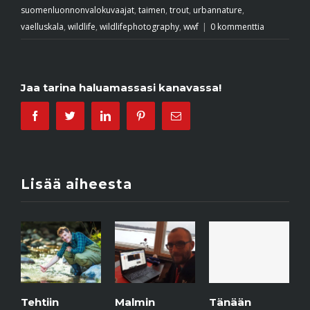
suomenluonnonvalokuvaajat
,
taimen
,
trout
,
urbannature
,
vaelluskala
,
wildlife
,
wildlifephotography
,
wwf
|
0 kommenttia
Jaa tarina haluamassasi kanavassa!
Facebook
Twitter
Linkedin
Pinterest
Email
Lisää aiheesta
iin
Malmin
Jäätaide
Tänään