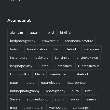
Avainsanat
alamalmi
autumn
bird
birdlife
birdphotography
browntrout
canoneos7dmark2
finland
finnishnature
fish
Helsinki
instagram
instanature
koskikara
Longinoja
longinojakevat
longinojasyksy
luonto
luontokuva
Luontokuvaus
Luontopolku
Malmi
meritaimen
myhelsinki
natur
nature
naturelovers
naturephoto
naturephotography
photography
puro
river
Savela
suomenluonto
suomi
syksy
taimen
trout
urbannature
vaelluskala
vantaanjoki