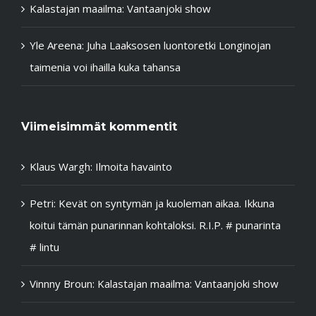
Kalastajan maailma: Vantaanjoki show
Yle Areena: Juha Laaksosen luontoretki Longinojan
taimenia voi ihailla kuka tahansa
Viimeisimmät kommentit
Klaus Wargh
:
Ilmoita havainto
Petri
:
Kevät on syntymän ja kuoleman aikaa. Ikkuna
koitui tämän punarinnan kohtaloksi. R.I.P. # punarinta
# lintu
Vinnny Broun
:
Kalastajan maailma: Vantaanjoki show