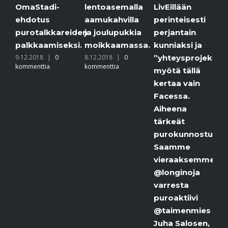
Stadi-
lentoasemalla
purolla.
LivEillään
otus
aamukahvilla
6.12.2018
|
perinteisesti
kommenttia
otalkkareiden
ja joulupukkia
perjantain
kkaamiseksi.
moikkaamassa.
kunniaksi ja
2018
|
0
8.12.2018
|
0
”yhteysprojektimme”
enttia
kommenttia
myötä tällä
kertaa vain
Facessa.
Aiheena
tärkeät
purokunnostukset.
Saamme
vieraaksemme
@longinoja
varresta
puroaktiivi
@taimenmies
Juha Salosen,