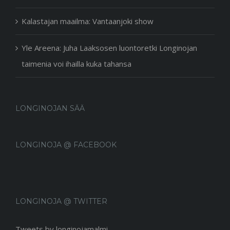
Kalastajan maailma: Vantaanjoki show
Yle Areena: Juha Laaksosen luontoretki Longinojan
taimenia voi ihailla kuka tahansa
LONGINOJAN SÄÄ
LONGINOJA @ FACEBOOK
LONGINOJA @ TWITTER
Tweets by longinojamalmi