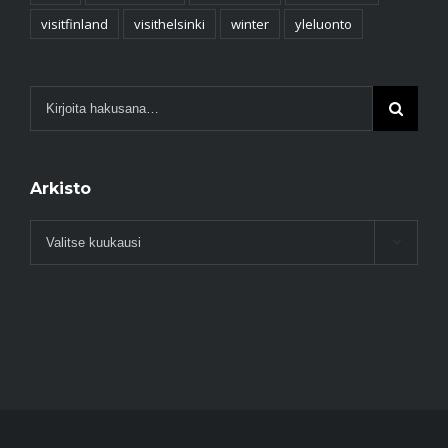
visitfinland
visithelsinki
winter
yleluonto
Arkisto
Arkisto
