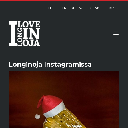
FI
EE
EN
DE
SV
RU
VN
Media
Longinoja Instagramissa
View
Larger
Image