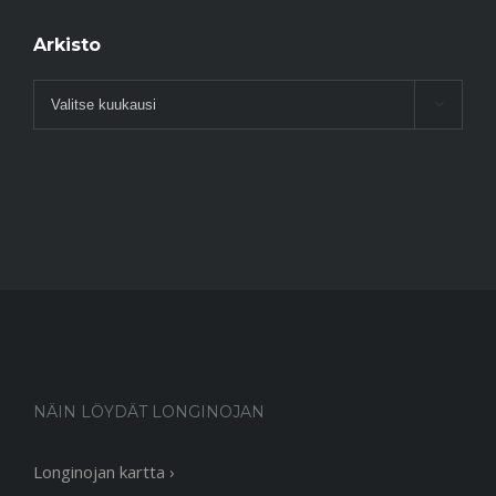
Arkisto
Arkisto

NÄIN LÖYDÄT LONGINOJAN
Longinojan kartta ›