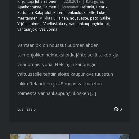
Kirjoittaja
Juha Salonen
|
22.8.2017
|
Kategoria:
Ajankohtaista
,
Taimen
|
Asiasanat:
Helsinki
,
Henrik
Kettunen
,
Kalapolut
,
Kuteminenkuuluukaikille
,
Luke
,
meritaimen
,
Miikka Pulliainen
,
nousueste
,
pato
,
Sakke
Yrjölä
,
taimen
,
Vaelluskala ry
,
vanhankaupunginkoski
,
vantaanjoki
,
Vesivoima
Vantaanjoki on noussut Suomenlahden
taimenjokien helmeksi pitkäjänteisellä talkoo -ja
viranomaistyönä. Helsingin kaupungin
valtuustolle tehtiin aloite kaupunkivaltuutetun
Jukka Relanderin ja 48 muun valtuutetun
toimesta Vanhankaupunginkosken
[...]
Lue lisää
0