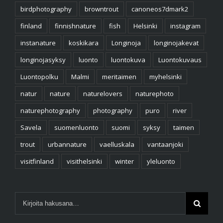
birdphotography
browntrout
canoneos7dmark2
finland
finnishnature
fish
Helsinki
instagram
instanature
koskikara
Longinoja
longinojakevat
longinojasyksy
luonto
luontokuva
Luontokuvaus
Luontopolku
Malmi
meritaimen
myhelsinki
natur
nature
naturelovers
naturephoto
naturephotography
photography
puro
river
Savela
suomenluonto
suomi
syksy
taimen
trout
urbannature
vaelluskala
vantaanjoki
visitfinland
visithelsinki
winter
yleluonto