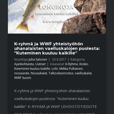
K-ryhmä ja WWF yhteistyöhön
uhanalaisten vaelluskalojen puolesta:
”Kuteminen kuuluu kaikille”
Kirjoittaja
Juha Salonen
|
23.8.2017
|
Kategoria:
Ajankohtaista
,
Uutiset
|
Asiasanat:
K-Ryhmä
,
Kesko
,
Kuteminen kuuluu kaikille
,
Lohi
,
Miikka Pulliainen
,
nousueste
,
Nousukalat
,
Talkookunnostus
,
vaelluskalat
,
WWF Suomi
K-ryhmä ja WWF yhteistyöhön uhanalaisten
vaelluskalojen puolesta: "Kuteminen kuuluu
kaikille" K-RYHMÄ JA WWF LEHDISTÖTIEDOTE