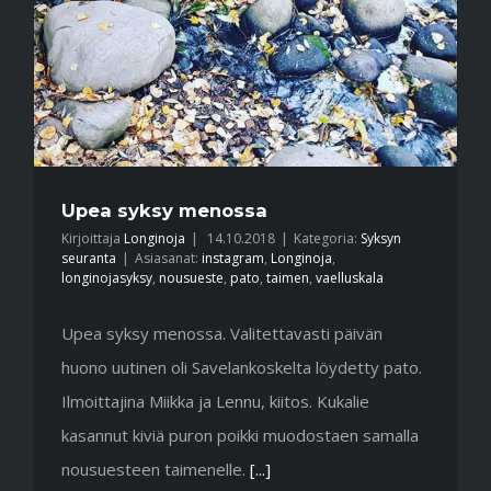
Upea syksy menossa
Kirjoittaja
Longinoja
|
14.10.2018
|
Kategoria:
Syksyn
seuranta
|
Asiasanat:
instagram
,
Longinoja
,
longinojasyksy
,
nousueste
,
pato
,
taimen
,
vaelluskala
Upea syksy menossa. Valitettavasti päivän
huono uutinen oli Savelankoskelta löydetty pato.
Ilmoittajina Miikka ja Lennu, kiitos. Kukalie
kasannut kiviä puron poikki muodostaen samalla
nousuesteen taimenelle.
[...]