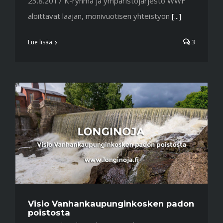
23.8.2017 K-ryhmä ja ympäristöjärjestö WWF
aloittavat laajan, monivuotisen yhteistyön
[...]
Lue lisää
3
Visio Vanhankaupunginkosken padon
poistosta