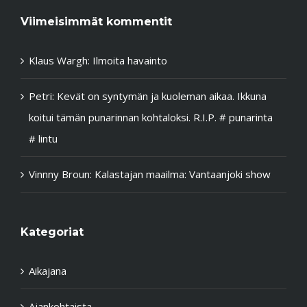
Viimeisimmät kommentit
Klaus Wargh
:
Ilmoita havainto
Petri
:
Kevät on syntymän ja kuoleman aikaa. Ikkuna
koitui tämän punarinnan kohtaloksi. R.I.P. # punarinta
# lintu
Vinnny Broun
:
Kalastajan maailma: Vantaanjoki show
Kategoriat
Aikajana
Ajankohtaista