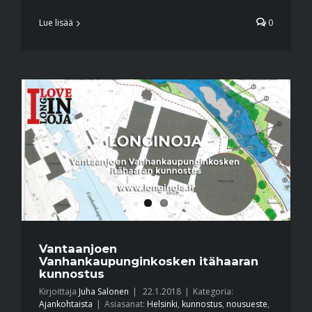
Lue lisää
0
Vantaanjoen
Vanhankaupunginkosken itähaaran
kunnostus
Kirjoittaja
Juha Salonen
|
22.1.2018
|
Kategoria:
Ajankohtaista
|
Asiasanat:
Helsinki
,
kunnostus
,
nousueste
,