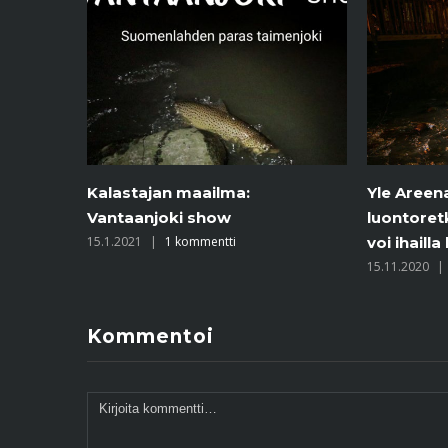
Yle Areena: Juha Laaksosen
Longinoja
luontoretki Longinojan taimenia
Suplassa
voi ihailla kuka tahansa
4.11.2020
|
15.11.2020
|
2 kommenttia
Kommentoi