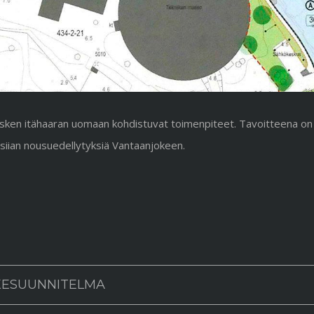
ken itähaaran uomaan kohdistuvat toimenpiteet. Tavoitteena on
 siian nousuedellytyksiä Vantaanjokeen.
ESUUNNITELMA