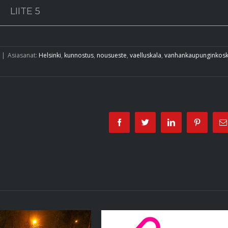
LIITE 5
|
Asiasanat:
Helsinki
,
kunnostus
,
nousueste
,
vaelluskala
,
vanhankaupunginkosk
Facebook
Twitter
Linkedin
Pinterest