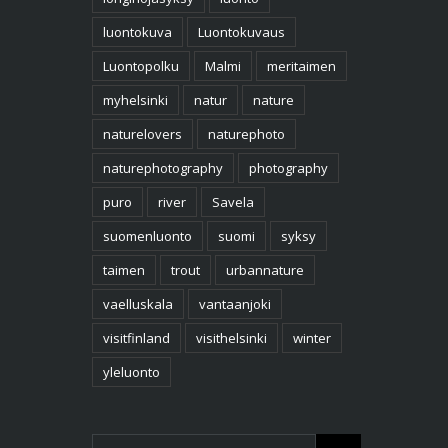
luontokuva
Luontokuvaus
Luontopolku
Malmi
meritaimen
myhelsinki
natur
nature
naturelovers
naturephoto
naturephotography
photography
puro
river
Savela
suomenluonto
suomi
syksy
taimen
trout
urbannature
vaelluskala
vantaanjoki
visitfinland
visithelsinki
winter
yleluonto