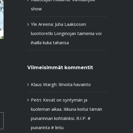
show
Yle Areena: Juha Laaksosen
luontoretki Longinojan taimenia voi
ihailla kuka tahansa
Viimeisimmät kommentit
Klaus Wargh
:
Ilmoita havainto
Petri
:
Kevät on syntymän ja
kuoleman aikaa. Ikkuna koitui tämän
punarinnan kohtaloksi. R.I.P. #
punarinta # lintu