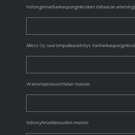
HelsinginVanhankaupunginkosken itähaaran arkeologi
Alleco Oy suursimpukkaselvitys Vanhankaupunginkos
Viranomaisneuvottelun muistio
Sidosryhmatilaisuuden muistio