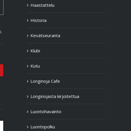
Haastattelu
Historia
i
,
Kevätseuranta
Klubi
Kutu
Email
Longinoja Cafe
Longinojasta kirjoitettua
Luontohavainto
Luontopolku