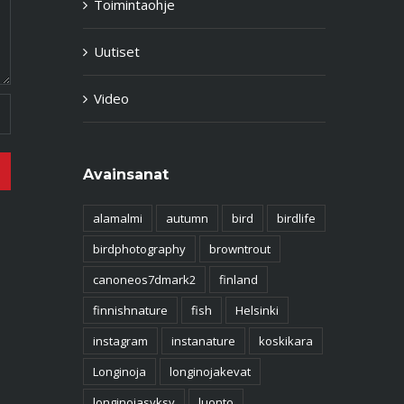
Toimintaohje
Uutiset
Video
Avainsanat
alamalmi
autumn
bird
birdlife
birdphotography
browntrout
canoneos7dmark2
finland
finnishnature
fish
Helsinki
instagram
instanature
koskikara
Longinoja
longinojakevat
longinojasyksy
luonto