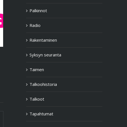
Palkinnot
Radio
Punainen Longinoja – päästöt
Rakentaminen
3.5.2021
4.5.2021
|
0 kommenttia
Syksyn seuranta
Taimen
Talkoohistoria
Talkoot
Tapahtumat