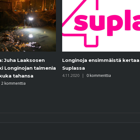
 ensimmäistä kertaa
Yle – Puoli seitsemän Suomen
ehkä tunnetuin puro virtaa
0 kommenttia
Pohjois-Helsingissä – yhdistää
alueen ihmiset ja luonnon
toisiinsa
24.9.2020
|
0 kommenttia