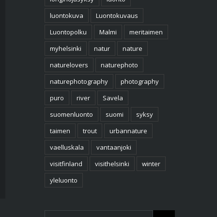
luontokuva
Luontokuvaus
Luontopolku
Malmi
meritaimen
myhelsinki
natur
nature
naturelovers
naturephoto
naturephotography
photography
puro
river
Savela
suomenluonto
suomi
syksy
taimen
trout
urbannature
vaelluskala
vantaanjoki
visitfinland
visithelsinki
winter
yleluonto