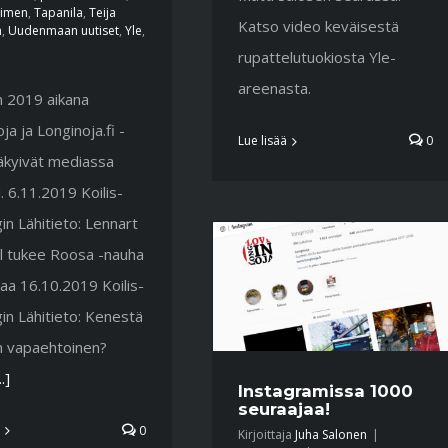
aimen
,
Tapanila
,
Teija
Katso video keväisestä
n
,
Uudenmaan uutiset
,
Yle
,
rupattelutuokiosta Yle-
areenasta.
 2019 aikana
ja ja Longinoja.fi -
Lue lisää
0
näkyivät mediassa
. 6.11.2019 Koilis-
in Lähitieto: Lennart
ll tukee Roosa -nauha
aa 16.10.2019 Koilis-
in Lähitieto: Kenestä
 vapaehtoinen?
..]
Instagramissa 1000
seuraajaa!
0
Kirjoittaja
Juha Salonen
|