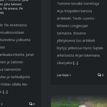
Teimme kesällä toimittaja
en
,
Juha Salonen
,
ja
,
Yle areena
,
Yle
Arja Kivipellon kanssa
tki
artikkelin Tiede Luonto -
le Yle Areenasta
lehteen Longinojan
visualisisoidaan
tarinasta. Iloisena
tunnelma yölliseltä
yllätyksenä tuo artikkeli
ten
löytyy jatkossa myös Suplan
rkkailuretkeltä. Juhat
arkistoista Arjan lukemana.
nen ja Salonen
Likaojaksi
[...]
va taimenten
Lue lisää
0
hia ja tarkkailijoita
elian sillalla Ala-
a.
[...]
2