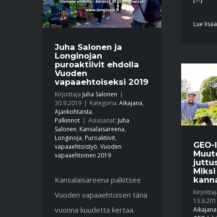
Lue lisää
Juha Salonen ja
Longinojan
puroaktiivit ehdolla
Vuoden
vapaaehtoiseksi 2019
Kirjoittaja
Juha Salonen
|
30.9.2019
|
Kategoria:
Aikajana
,
Ajankohtaista
,
Palkinnot
|
Asiasanat:
Juha
Salonen
,
Kansalaisareena
,
Longinoja
,
Puroaktiivit
,
GEO-
vapaaehtoistyö
,
Vuoden
Muuto
vapaaehtoinen 2019
juttu
Miksi
Kansalaisareena palkitsee
kanna
Kirjoitta
Vuoden vapaaehtoisen tänä
13.8.201
vuonna kuudetta kertaa.
Aikajana