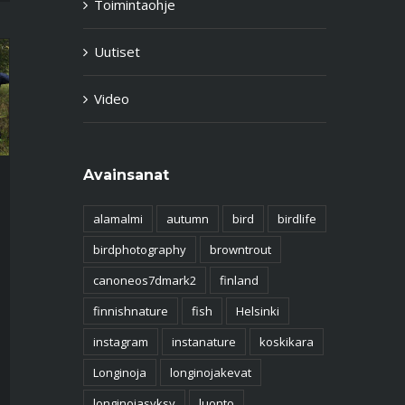
Toimintaohje
Uutiset
Video
Avainsanat
alamalmi
autumn
bird
birdlife
birdphotography
browntrout
canoneos7dmark2
finland
finnishnature
fish
Helsinki
instagram
instanature
koskikara
Longinoja
longinojakevat
longinojasyksy
luonto