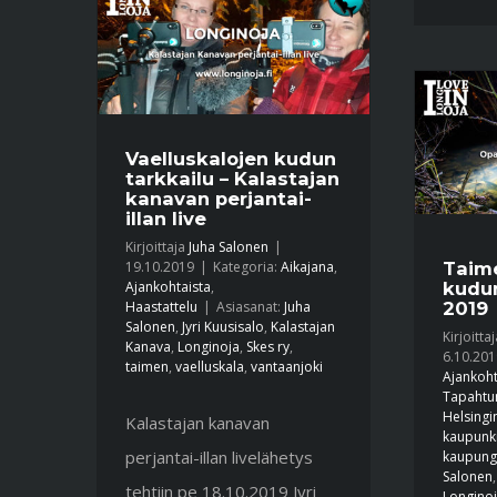
Vaelluskalojen kudun
tarkkailu – Kalastajan
kanavan perjantai-
illan live
Kirjoittaja
Juha Salonen
|
Taim
19.10.2019
|
Kategoria:
Aikajana
,
kudun
Ajankohtaista
,
2019
Haastattelu
|
Asiasanat:
Juha
Salonen
,
Jyri Kuusisalo
,
Kalastajan
Kirjoitta
Kanava
,
Longinoja
,
Skes ry
,
6.10.201
taimen
,
vaelluskala
,
vantaanjoki
Ajankoht
Tapahtu
Helsingi
Kalastajan kanavan
kaupunk
perjantai-illan livelähetys
kaupungi
Salonen
tehtiin pe 18.10.2019 Jyri
Longino