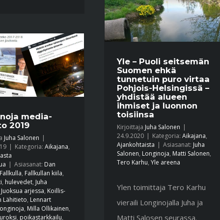
Yle – Puoli seitsemän
Suomen ehkä
tunnetuin puro virtaa
Pohjois-Helsingissä –
yhdistää alueen
ihmiset ja luonnon
toisiinsa
noja media-
to 2019
Kirjoittaja
Juha Salonen
|
24.9.2020
|
Kategoria:
Aikajana
,
ja
Juha Salonen
|
Ajankohtaista
|
Asiasanat:
Juha
019
|
Kategoria:
Aikajana
,
Salonen
,
Longinoja
,
Matti Salonen
,
asta
Tero Karhu
,
Yle areena
tua
|
Asiasanat:
Dan
Fallkulla
,
Fallkullan kiila
,
i
,
hulevedet
,
Juha
Ylen toimittaja Tero Karhu
,
Juoksua arjessa
,
Koillis-
n Lähitieto
,
Lennart
vieraili Longinojalla Juha ja
onginoja
,
Milla Ollikainen
,
Matti Salosen seurassa.
uroksi
,
poikastarkkailu
,