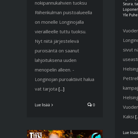
nokipannukahvien tuoksu
Seura
,
t
Lopone
Riihenkulman puistoalueella
Yle Puhe
on monelle Longinojalla
Vuoden
vierailleelle tuttu tuoksu.
Longino
Nyt niitä järjestelevä
sivut 
puroisäntä on saanut
useasti
lahjoituksena uuden
Helsing
menopelin alleen. -
Pettre
Longinojan puroaktiivit halua
kampaj
vat tarjota
[...]
Helsing
Lue lisää
0
Vuoden
Kaksi
[.
Lue lisää