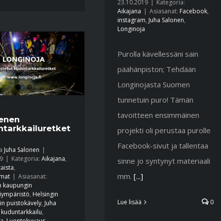
23.10.2019
|
Kategoria:
Aikajana
|
Asiasanat:
Facebook
,
instagram
,
Juha Salonen
,
Longinoja
Purolla kävellessäni sain
päähänpiston; Tehdään
Longinojasta Suomen
tunnetuin puro! Tämän
tavoitteen ensimmäinen
enen
tarkkailuretket
projekti oli perustaa purolle
Facebook-sivut ja tallentaa
ja
Juha Salonen
|
9
|
Kategoria:
Aikajana
,
sinne jo syntynyt materiaali
aista
,
mm.
[...]
mat
|
Asiasanat:
n kaupungin
iympäristö
,
Helsingin
Lue lisää
0
n puistokävely
,
Juha
,
kuduntarkkailu
,
ja
,
Luontokuvaus
,