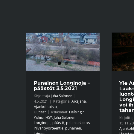
Punainen Longinoja –
Yle A
päästöt 3.5.2021
Laak
luont
Kirjoittaja
Juha Salonen
|
Longi
4.5.2021
|
Kategoria:
Aikajana
,
voi i
Ajankohtaista
,
taha
Uutiset
|
Asiasanat:
Helsingin
Poliisi
,
HSY
,
Juha Salonen
,
Kirjoitta
Longinoja
,
päästö
,
pelastuslaitos
,
15.11.2
Pilvenpyörteentie
,
punainen
,
Ajankoht
taimen
Haastatt