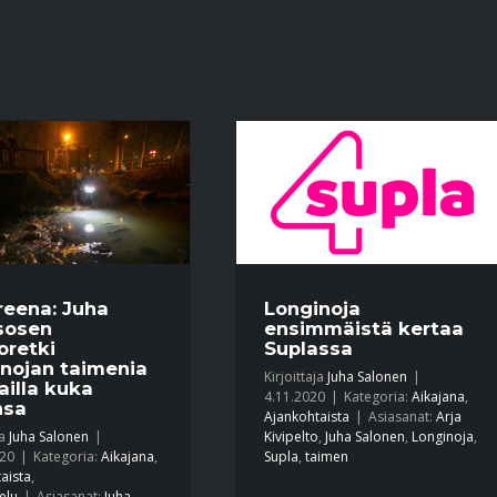
reena: Juha
Longinoja
sosen
ensimmäistä kertaa
oretki
Suplassa
nojan taimenia
Kirjoittaja
Juha Salonen
|
hailla kuka
4.11.2020
|
Kategoria:
Aikajana
,
nsa
Ajankohtaista
|
Asiasanat:
Arja
ja
Juha Salonen
|
Kivipelto
,
Juha Salonen
,
Longinoja
,
020
|
Kategoria:
Aikajana
,
Supla
,
taimen
aista
,
elu
|
Asiasanat:
Juha