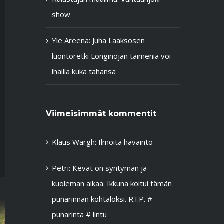
show
Yle Areena: Juha Laaksosen
luontoretki Longinojan taimenia voi
ihailla kuka tahansa
Viimeisimmät kommentit
Klaus Wargh
:
Ilmoita havainto
Petri
:
Kevät on syntymän ja
kuoleman aikaa. Ikkuna koitui tämän
punarinnan kohtaloksi. R.I.P. #
punarinta # lintu