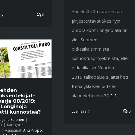
Yhdeksättätoista kertaa
0
järjestettävät Skes ry:n
purotalkoot Longinojalla on
yksi Suomen
pitkäaikaisimmista
kunnostusprojekteista, ellei
pitkäaikaisin. Vuoden
2019 talkooalue sijaitsi heti
Kehä ykkösen putkien
lehden
alapuolella noin 30
[...]
ksentekijät-
sarja 08/2019:
 Longinoja
Lue lisää
0
tti kunnostaa?
ja
Juha Salonen
|
9
|
Kategoria:
|
Asiasanat:
Anu Piippo
,