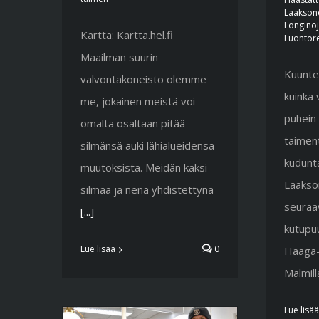
Laakson
Longino
Kartta: Kartta.hel.fi
Luontore
Maailman suurin
Kuunte
valvontakoneisto olemme
kuinka 
me, jokainen meistä voi
puhein 
omalta osaltaan pitää
taimen
silmänsä auki lähialueidensa
kudunta
muutoksista. Meidän kaksi
Laakso
silmää ja nenä yhdistettynä
seuraa
[...]
kutupuu
Lue lisää
0
Haaga-H
Malmill
Lue lisää