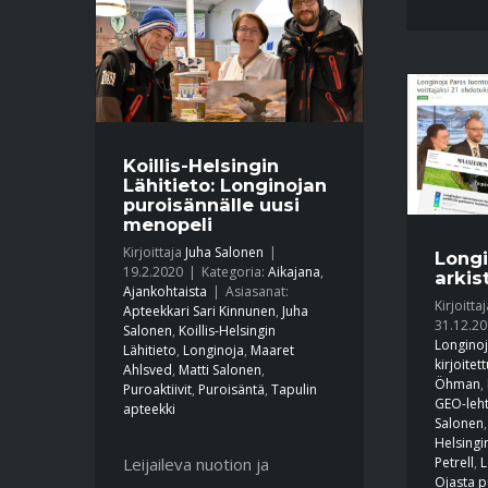
Koillis-Helsingin
Lähitieto: Longinojan
puroisännälle uusi
menopeli
Kirjoittaja
Juha Salonen
|
Longi
19.2.2020
|
Kategoria:
Aikajana
,
arkis
Ajankohtaista
|
Asiasanat:
Kirjoitta
Apteekkari Sari Kinnunen
,
Juha
31.12.2
Salonen
,
Koillis-Helsingin
Longinoj
Lähitieto
,
Longinoja
,
Maaret
kirjoitet
Ahlsved
,
Matti Salonen
,
Öhman
,
Puroaktiivit
,
Puroisäntä
,
Tapulin
GEO-leht
apteekki
Salonen
Helsingi
Leijaileva nuotion ja
Petrell
,
L
Ojasta p