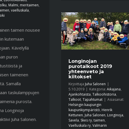
olku
,
Malmi
,
meritaimen
,
aimen
,
vaelluskala
,
oki
ainen taimen nousee
sin kutemaan
jaan. Kävelyllä
aan puron
Longinojan
ustöistä ja
purotalkoot 2019
yhteenveto ja
aisen taimenen
kiitokset
tä. Samalla
Kirjoittaja
Juha Salonen
|
5.10.2019
|
Kategoria:
Aikajana
,
aan taskulamppujen
Ajankohtaista
,
Talkoohistoria
,
Talkoot
,
Tapahtumat
|
Asiasanat:
taimenia purosta.
Helsingin kaupungin
kaupunkiympäristö
,
Henrik
a Longinoja
Kettunen
,
Juha Salonen
,
Longinoja
,
aktiivi Juha Salonen.
Savela
,
Skes ry
,
taimen
,
Vaelluskala ry
,
Valmarin