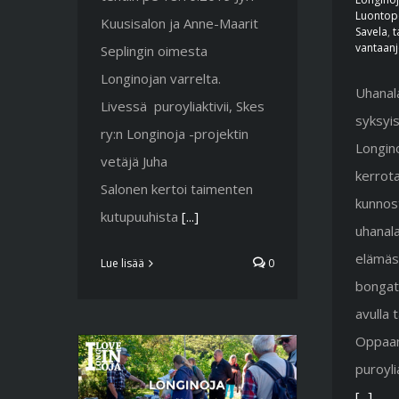
Luontop
Kuusisalon ja Anne-Maarit
Savela
,
t
vantaanj
Seplingin oimesta
Longinojan varrelta.
Uhanal
Livessä puroyliaktivii, Skes
syksyi
ry:n Longinoja -projektin
Longino
vetäjä Juha
kerrot
Salonen kertoi taimenten
kunnost
kutupuuhista
[...]
uhanal
elämäs
Lue lisää
0
bongat
avulla 
Oppaan
puroyli
[...]