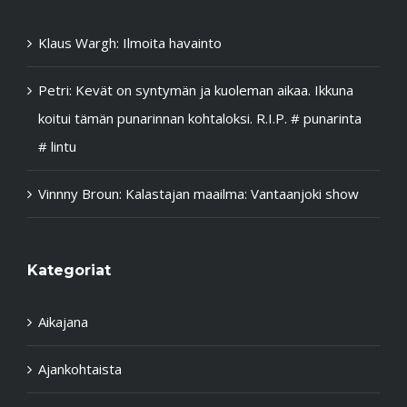
Klaus Wargh
:
Ilmoita havainto
Petri
:
Kevät on syntymän ja kuoleman aikaa. Ikkuna
koitui tämän punarinnan kohtaloksi. R.I.P. # punarinta
# lintu
Vinnny Broun
:
Kalastajan maailma: Vantaanjoki show
Kategoriat
Aikajana
Ajankohtaista