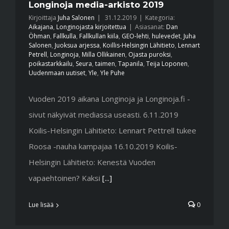
Longinoja media-arkisto 2019
Kirjoittaja
Juha Salonen
|
31.12.2019
|
Kategoria:
Aikajana
,
Longinojasta kirjoitettua
|
Asiasanat:
Dan
Öhman
,
Fallkulla
,
Fallkullan kiila
,
GEO-lehti
,
hulevedet
,
Juha
Salonen
,
Juoksua arjessa
,
Koillis-Helsingin Lähitieto
,
Lennart
Petrell
,
Longinoja
,
Milla Ollikainen
,
Ojasta puroksi
,
poikastarkkailu
,
Seura
,
taimen
,
Tapanila
,
Teija Loponen
,
Uudenmaan uutiset
,
Yle
,
Yle Puhe
Vuoden 2019 aikana Longinoja ja Longinoja.fi -
sivut näkyivät mediassa useasti. 6.11.2019
Koilis-Helsingin Lähitieto: Lennart Pettrell tukee
Roosa -nauha kampajaa 16.10.2019 Koilis-
Helsingin Lähitieto: Kenestä Vuoden
vapaehtoinen? Kaksi
[...]
Lue lisää
0