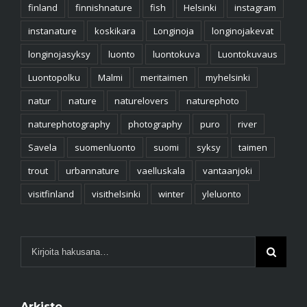
finland
finnishnature
fish
Helsinki
instagram
instanature
koskikara
Longinoja
longinojakevat
longinojasyksy
luonto
luontokuva
Luontokuvaus
Luontopolku
Malmi
meritaimen
myhelsinki
natur
nature
naturelovers
naturephoto
naturephotography
photography
puro
river
Savela
suomenluonto
suomi
syksy
taimen
trout
urbannature
vaelluskala
vantaanjoki
visitfinland
visithelsinki
winter
yleluonto
Arkisto