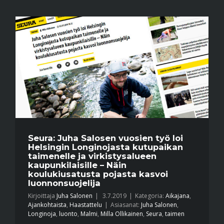
Seura: Juha Salosen vuosien työ loi
Helsingin Longinojasta kutupaikan
taimenelle ja virkistysalueen
kaupunkilaisille – Näin
koulukiusatusta pojasta kasvoi
luonnonsuojelija
Kirjoittaja
Juha Salonen
|
3.7.2019
|
Kategoria:
Aikajana
,
Ajankohtaista
,
Haastattelu
|
Asiasanat:
Juha Salonen
,
Longinoja
,
luonto
,
Malmi
,
Milla Ollikainen
,
Seura
,
taimen