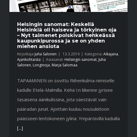
Helsingin sanomat: Keskellä
Helsinkiä oli haiseva ja törkyinen oja
– Nyt taimenet polskivat hehkeässä
kaupunkipurossa ja se on yhden
miehen ansiota
Kirjoittaja
Juha Salonen
|
13.3.2019
|
Kategoria:
Aikajana
,
Ajankohtaista
|
Asiasanat:
Helsingin sanomat
,
Juha
Salonen
,
Longinoja
,
Marja Salomaa
TAPAAMINEN on sovittu Riihenkulma-nimiselle
kadulle Etelä-Malmilla. Kehä I:n liikenne jyrisee
tasaisena äänikulissina, jota säestävät vain
pääradan junat. Ajoittain kuuluu nousukiitoon
päässeen lentokoneen jylinä. Ympäröivillä kaduilla
[...]