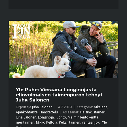
Yle Puhe: Vieraana Longinojasta
elinvoimaisen taimenpuron tehnyt
Juha Salonen
Kirjoittaja
Juha Salonen
|
4.7.2019
|
Kategoria:
Aikajana
,
Ajankohtaista
,
Haastattelu
|
Asiasanat:
Helsinki
,
itämeri
,
Juha Salonen
,
Longinoja
,
luonto
,
Malmin lentokenttä
,
meritaimen
,
Mikko Peltola
,
Peltsi
,
taimen
,
vantaanjoki
,
Yle