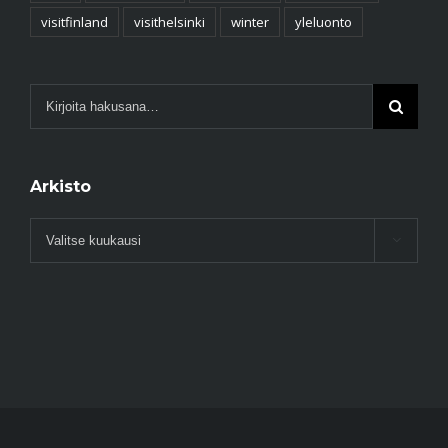
visitfinland
visithelsinki
winter
yleluonto
Arkisto
Arkisto
