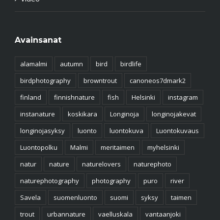
Avainsanat
alamalmi
autumn
bird
birdlife
birdphotography
browntrout
canoneos7dmark2
finland
finnishnature
fish
Helsinki
instagram
instanature
koskikara
Longinoja
longinojakevat
longinojasyksy
luonto
luontokuva
Luontokuvaus
Luontopolku
Malmi
meritaimen
myhelsinki
natur
nature
naturelovers
naturephoto
naturephotography
photography
puro
river
Savela
suomenluonto
suomi
syksy
taimen
trout
urbannature
vaelluskala
vantaanjoki