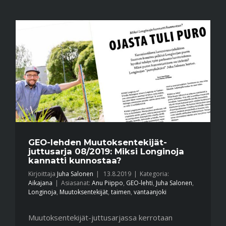
GEO-lehden Muutoksentekijät-
juttusarja 08/2019: Miksi Longinoja
kannatti kunnostaa?
Kirjoittaja
Juha Salonen
|
13.8.2019
|
Kategoria:
Aikajana
|
Asiasanat:
Anu Piippo
,
GEO-lehti
,
Juha Salonen
,
Longinoja
,
Muutoksentekijät
,
taimen
,
vantaanjoki
Muutoksentekijät-juttusarjassa kerrotaan