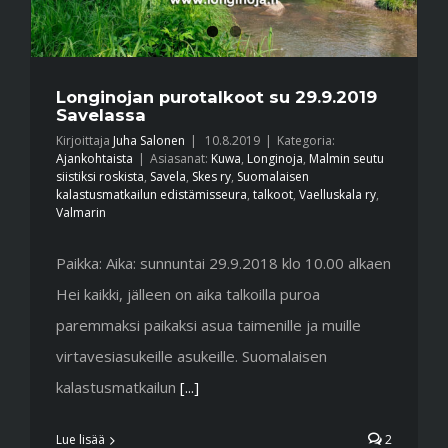
Longinojan purotalkoot su 29.9.2019
Savelassa
Kirjoittaja
Juha Salonen
|
10.8.2019
|
Kategoria:
Ajankohtaista
|
Asiasanat:
Kuwa
,
Longinoja
,
Malmin seutu
siistiksi roskista
,
Savela
,
Skes ry
,
Suomalaisen
kalastusmatkailun edistämisseura
,
talkoot
,
Vaelluskala ry
,
Valmarin
Paikka: Aika: sunnuntai 29.9.2018 klo 10.00 alkaen
Hei kaikki, jälleen on aika talkoilla puroa
paremmaksi paikaksi asua taimenille ja muille
virtavesiasukeille asukeille. Suomalaisen
kalastusmatkailun
[...]
Lue lisää
2