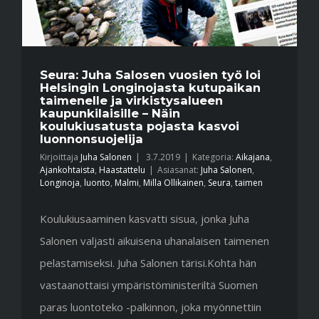
Seura: Juha Salosen vuosien työ loi
Helsingin Longinojasta kutupaikan
taimenelle ja virkistysalueen
kaupunkilaisille – Näin
koulukiusatusta pojasta kasvoi
luonnonsuojelija
Kirjoittaja
Juha Salonen
|
3.7.2019
|
Kategoria:
Aikajana
,
Ajankohtaista
,
Haastattelu
|
Asiasanat:
Juha Salonen
,
Longinoja
,
luonto
,
Malmi
,
Milla Ollikainen
,
Seura
,
taimen
Koulukiusaaminen kasvatti sisua, jonka Juha
Salonen valjasti aikuisena uhanalaisen taimenen
pelastamiseksi. Juha Salonen tärisi.Kohta hän
vastaanottaisi ympäristöministeriltä Suomen
paras luontoteko -palkinnon, joka myönnettiin