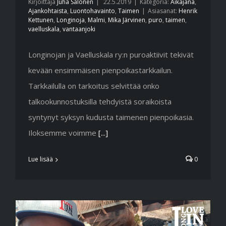
Kirjoittaja
Juha Salonen
|
22.5.2019
|
Kategoria:
Aikajana
,
Ajankohtaista
,
Luontohavainto
,
Taimen
|
Asiasanat:
Henrik
Kettunen
,
Longinoja
,
Malmi
,
Mika Järvinen
,
puro
,
taimen
,
vaelluskala
,
vantaanjoki
Longinojan ja Vaelluskala ry:n puroaktiivit tekivät
kevään ensimmäisen pienpoikastarkkailun.
Tarkkailulla on tarkoitus selvittää onko
talkookunnostuksilla tehdyistä soraikoista
syntynyt syksyn kudusta taimenen pienpoikasia.
Iloksemme voimme
[...]
Lue lisää
0