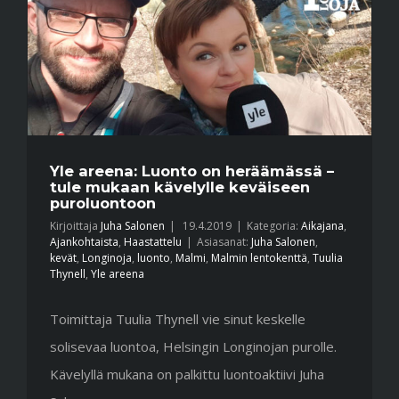
Yle areena: Luonto on heräämässä –
tule mukaan kävelylle keväiseen
puroluontoon
Kirjoittaja
Juha Salonen
|
19.4.2019
|
Kategoria:
Aikajana
,
Ajankohtaista
,
Haastattelu
|
Asiasanat:
Juha Salonen
,
kevät
,
Longinoja
,
luonto
,
Malmi
,
Malmin lentokenttä
,
Tuulia
Thynell
,
Yle areena
Toimittaja Tuulia Thynell vie sinut keskelle
solisevaa luontoa, Helsingin Longinojan purolle.
Kävelyllä mukana on palkittu luontoaktiivi Juha