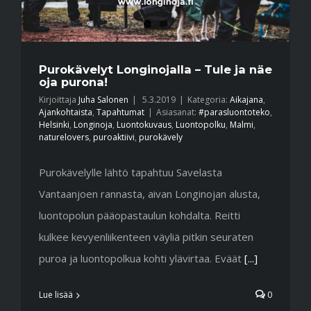
Purokävelyt Longinojalla – Tule ja näe
oja purona!
Kirjoittaja
Juha Salonen
|
5.3.2019
|
Kategoria:
Aikajana
,
Ajankohtaista
,
Tapahtumat
|
Asiasanat:
#parasluontoteko
,
Helsinki
,
Longinoja
,
Luontokuvaus
,
Luontopolku
,
Malmi
,
naturelovers
,
puroaktiivi
,
purokävely
Purokävelylle lähtö tapahtuu Savelasta
Vantaanjoen rannasta, aivan Longinojan alusta,
luontopolun pääopastaulun kohdalta. Reitti
kulkee kevyenliikenteen väyliä pitkin seuraten
puroa ja luontopolkua kohti ylävirtaa. Eväät
[...]
Lue lisää
0