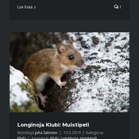
Lue lisää
1
Longinoja Klubi: Muistipeli
Kirjoittaja
Juha Salonen
|
10.3.2019
|
Kategoria:
Klubi
|
Asiasanat:
Klubi
,
Longinoja
,
muistipeli