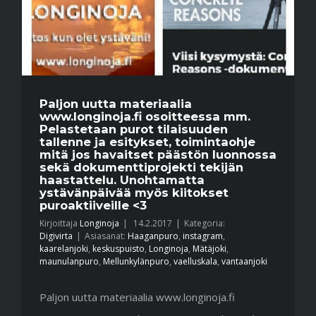
Paljon uutta materiaalia
www.longinoja.fi osoitteessa mm.
Pelastetaan purot tilaisuuden
tallenne ja esitykset, toimintaohje
mitä jos havaitset päästön luonnossa
sekä dokumenttiprojekti tekijän
haastattelu. Unohtamatta
ystävänpäivää myös kiitokset
puroaktiiveille <3
Kirjoittaja
Longinoja
|
14.2.2017
|
Kategoria:
Digivirta
|
Asiasanat:
Haaganpuro
,
instagram
,
kaarelanjoki
,
keskuspuisto
,
Longinoja
,
Mätäjoki
,
maunulanpuro
,
Mellunkylänpuro
,
vaelluskala
,
vantaanjoki
Paljon uutta materiaalia www.longinoja.fi