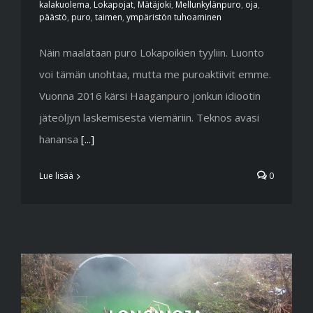
kalakuolema
,
Lokapojat
,
Mätäjoki
,
Mellunkylänpuro
,
oja
,
päästö
,
puro
,
taimen
,
ympäristön tuhoaminen
Näin maalataan puro Lokapoikien tyyliin. Luonto
voi tämän unohtaa, mutta me puroaktiivit emme.
Vuonna 2016 kärsi Haaganpuro jonkun idiootin
jäteöljyn laskemisesta viemäriin. Teknos avasi
hanansa
[...]
Lue lisää
0