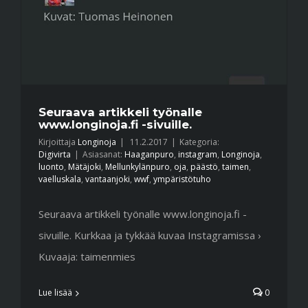
Seuraava artikkeli työnalle
www.longinoja.fi -sivuille.
Kirjoittaja
Longinoja
|
11.2.2017
|
Kategoria:
Digivirta
|
Asiasanat:
Haaganpuro
,
instagram
,
Longinoja
,
luonto
,
Mätäjoki
,
Mellunkylänpuro
,
oja
,
päästö
,
taimen
,
vaelluskala
,
vantaanjoki
,
wwf
,
ympäristötuho
Seuraava artikkeli työnalle www.longinoja.fi -
sivuille. Kurkkaa ja tykkää kuvaa Instagramissa ›
Kuvaaja: taimenmies
Lue lisää
0