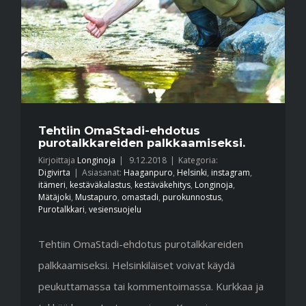
Tehtiin OmaStadi-ehdotus
purotalkkareiden palkkaamiseksi.
Kirjoittaja
Longinoja
|
9.12.2018
|
Kategoria:
Digivirta
|
Asiasanat:
Haaganpuro
,
Helsinki
,
instagram
,
itämeri
,
kestäväkalastus
,
kestäväkehitys
,
Longinoja
,
Mätäjoki
,
Mustapuro
,
omastadi
,
purokunnostus
,
Purotalkkari
,
vesiensuojelu
Tehtiin OmaStadi-ehdotus purotalkkareiden
palkkaamiseksi. Helsinkiläiset voivat käydä
peukuttamassa tai kommentoimassa. Kurkkaa ja