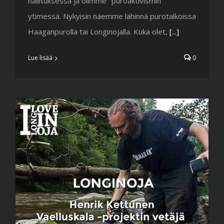
hallituksessa ja olimme "puroaktivismin"
ytimessä. Nykyisin näemme lähinnä purotalkoissa
Haaganpurolla tai Longinojalla. Kuka olet,
[...]
Lue lisää
0