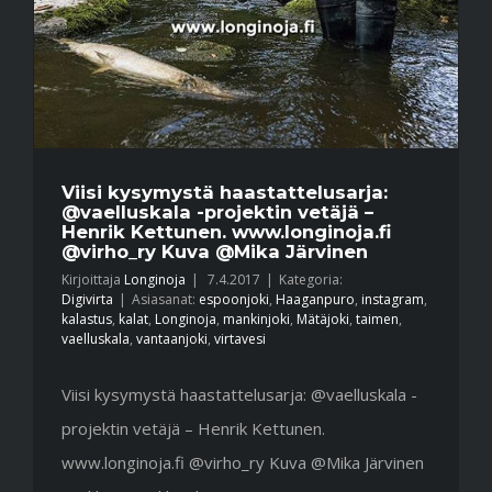
Viisi kysymystä haastattelusarja:
@vaelluskala -projektin vetäjä –
Henrik Kettunen. www.longinoja.fi
@virho_ry Kuva @Mika Järvinen
Kirjoittaja
Longinoja
|
7.4.2017
|
Kategoria:
Digivirta
|
Asiasanat:
espoonjoki
,
Haaganpuro
,
instagram
,
kalastus
,
kalat
,
Longinoja
,
mankinjoki
,
Mätäjoki
,
taimen
,
vaelluskala
,
vantaanjoki
,
virtavesi
Viisi kysymystä haastattelusarja: @vaelluskala -
projektin vetäjä – Henrik Kettunen.
www.longinoja.fi @virho_ry Kuva @Mika Järvinen