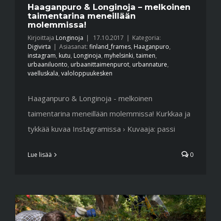
Haaganpuro & Longinoja – melkoinen
taimentarina meneillään
molemmissa!
Kirjoittaja
Longinoja
|
17.10.2017
|
Kategoria:
Digivirta
|
Asiasanat:
finland_frames
,
Haaganpuro
,
instagram
,
kutu
,
Longinoja
,
myhelsinki
,
taimen
,
urbaaniluonto
,
urbaanittaimenpurot
,
urbannature
,
vaelluskala
,
valoloppuukesken
Haaganpuro & Longinoja - melkoinen
taimentarina meneillään molemmissa! Kurkkaa ja
tykkää kuvaa Instagramissa › Kuvaaja: passi
Lue lisää
0