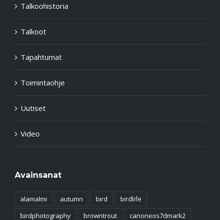
Talkoohistoria
Talkoot
Tapahtumat
Toimintaohje
Uutiset
Video
Avainsanat
alamalmi
autumn
bird
birdlife
birdphotography
browntrout
canoneos7dmark2