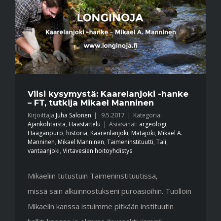
Viisi kysymystä: Kaarelanjoki -hanke
– FT, tutkija Mikael Manninen
Kirjoittaja
Juha Salonen
|
9.5.2017
|
Kategoria:
Ajankohtaista
,
Haastattelu
|
Asiasanat:
argeologi
,
Haaganpuro
,
historia
,
Kaarenlanjoki
,
Mätäjoki
,
Mikael A.
Manninen
,
Mikael Manninen
,
Taimeninstituutti
,
Tali
,
vantaanjoki
,
Virtavesien hoitoyhdistys
Mikaeliin tutustuin Taimeninstituutissa,
missä sain alkuinnostukseni puroasioihin. Tuolloin
Mikaelin kanssa istuimme pitkään instituutin