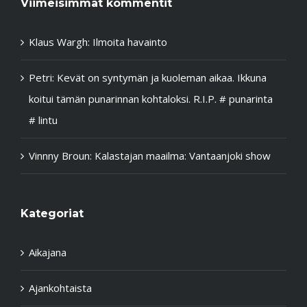
Viimeisimmät kommentit
Klaus Wargh
:
Ilmoita havainto
Petri
:
Kevät on syntymän ja kuoleman aikaa. Ikkuna
koitui tämän punarinnan kohtaloksi. R.I.P. # punarinta
# lintu
Vinnny Broun
:
Kalastajan maailma: Vantaanjoki show
Kategoriat
Aikajana
Ajankohtaista