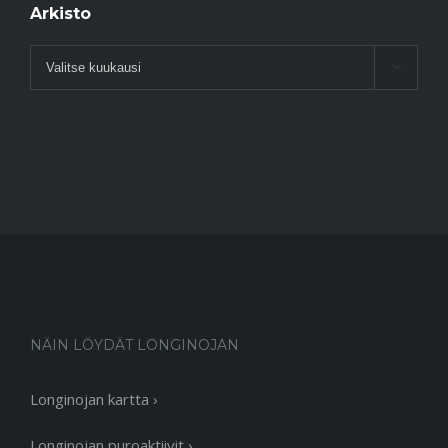
Arkisto
Arkisto

NÄIN LÖYDÄT LONGINOJAN
Longinojan kartta ›
Longinojan puroaktiivit ›