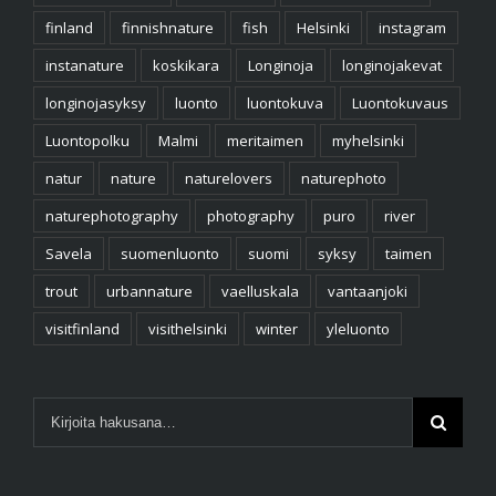
finland
finnishnature
fish
Helsinki
instagram
instanature
koskikara
Longinoja
longinojakevat
longinojasyksy
luonto
luontokuva
Luontokuvaus
Luontopolku
Malmi
meritaimen
myhelsinki
natur
nature
naturelovers
naturephoto
naturephotography
photography
puro
river
Savela
suomenluonto
suomi
syksy
taimen
trout
urbannature
vaelluskala
vantaanjoki
visitfinland
visithelsinki
winter
yleluonto