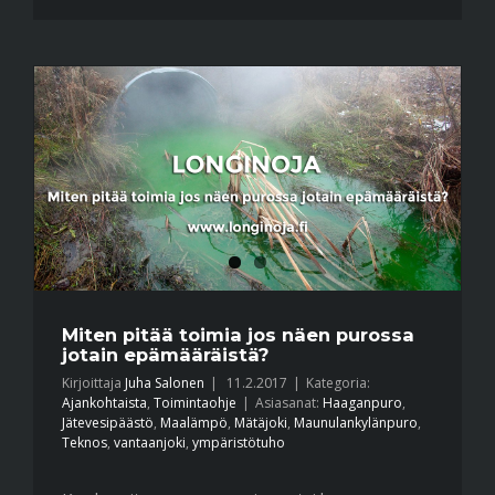
Miten pitää toimia jos näen purossa
jotain epämääräistä?
Kirjoittaja
Juha Salonen
|
11.2.2017
|
Kategoria:
Ajankohtaista
,
Toimintaohje
|
Asiasanat:
Haaganpuro
,
Jätevesipäästö
,
Maalämpö
,
Mätäjoki
,
Maunulankylänpuro
,
Teknos
,
vantaanjoki
,
ympäristötuho