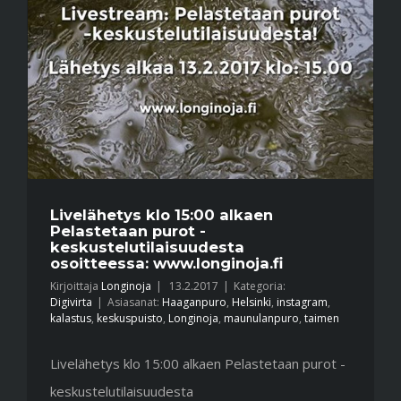
Livelähetys klo 15:00 alkaen
Pelastetaan purot -
keskustelutilaisuudesta
osoitteessa: www.longinoja.fi
Kirjoittaja
Longinoja
|
13.2.2017
|
Kategoria:
Digivirta
|
Asiasanat:
Haaganpuro
,
Helsinki
,
instagram
,
kalastus
,
keskuspuisto
,
Longinoja
,
maunulanpuro
,
taimen
Livelähetys klo 15:00 alkaen Pelastetaan purot -
keskustelutilaisuudesta