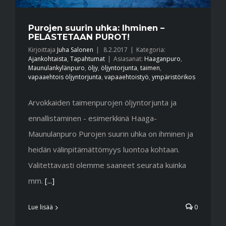
Purojen suurin uhka: Ihminen –
PELASTETAAN PUROT!
Kirjoittaja
Juha Salonen
|
8.2.2017
|
Kategoria:
Ajankohtaista
,
Tapahtumat
|
Asiasanat:
Haaganpuro
,
Maunulankylänpuro
,
öljy
,
öljyntorjunta
,
taimen
,
vapaaehtois öljyntorjunta
,
vapaaehtoistyö
,
ympäristörikos
Arvokkaiden taimenpurojen öljyntorjunta ja
ennallistaminen - esimerkkinä Haaga-
Maunulanpuro Purojen suurin uhka on ihminen ja
heidän välinpitämättömyys luontoa kohtaan.
Valitettavasti olemme saaneet seurata kuinka
mm.
[...]
Lue lisää
0