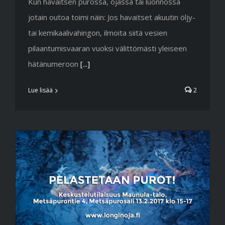
Kun havaitsen purossa, ojassa tai luonnossa
jotain outoa toimi näin: Jos havaitset akuutin öljy-
tai kemikaalivahingon, ilmoita siitä vesien
pilaantumisvaaran vuoksi välittömästi yleiseen
hätänumeroon
[...]
Lue lisää
2