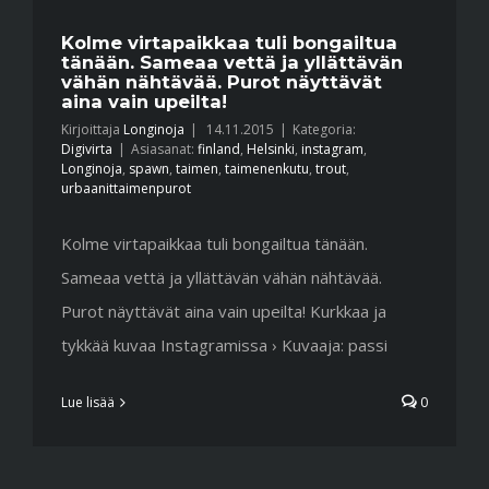
Kolme virtapaikkaa tuli bongailtua
tänään. Sameaa vettä ja yllättävän
vähän nähtävää. Purot näyttävät
aina vain upeilta!
Kirjoittaja
Longinoja
|
14.11.2015
|
Kategoria:
Digivirta
|
Asiasanat:
finland
,
Helsinki
,
instagram
,
Longinoja
,
spawn
,
taimen
,
taimenenkutu
,
trout
,
urbaanittaimenpurot
Kolme virtapaikkaa tuli bongailtua tänään.
Sameaa vettä ja yllättävän vähän nähtävää.
Purot näyttävät aina vain upeilta! Kurkkaa ja
tykkää kuvaa Instagramissa › Kuvaaja: passi
Lue lisää
0