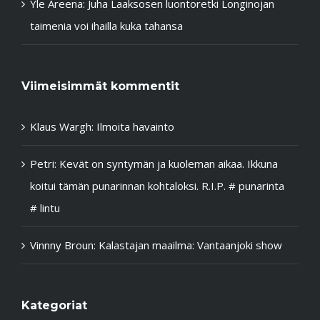
Yle Areena: Juha Laaksosen luontoretki Longinojan
taimenia voi ihailla kuka tahansa
Viimeisimmät kommentit
Klaus Wargh
:
Ilmoita havainto
Petri
:
Kevät on syntymän ja kuoleman aikaa. Ikkuna
koitui tämän punarinnan kohtaloksi. R.I.P. # punarinta
# lintu
Vinnny Broun
:
Kalastajan maailma: Vantaanjoki show
Kategoriat