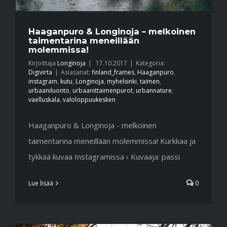
Haaganpuro & Longinoja – melkoinen
taimentarina meneillään
molemmissa!
Kirjoittaja
Longinoja
|
17.10.2017
|
Kategoria:
Digivirta
|
Asiasanat:
finland_frames
,
Haaganpuro
,
instagram
,
kutu
,
Longinoja
,
myhelsinki
,
taimen
,
urbaaniluonto
,
urbaanittaimenpurot
,
urbannature
,
vaelluskala
,
valoloppuukesken
Haaganpuro & Longinoja - melkoinen
taimentarina meneillään molemmissa! Kurkkaa ja
tykkää kuvaa Instagramissa › Kuvaaja: passi
Lue lisää
0