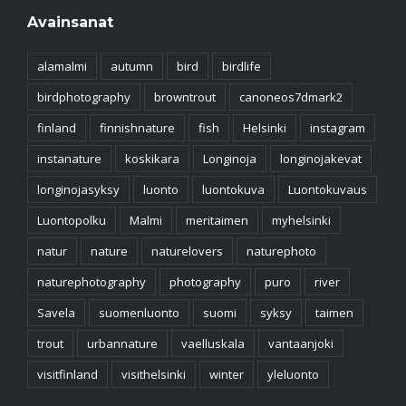
Avainsanat
alamalmi
autumn
bird
birdlife
birdphotography
browntrout
canoneos7dmark2
finland
finnishnature
fish
Helsinki
instagram
instanature
koskikara
Longinoja
longinojakevat
longinojasyksy
luonto
luontokuva
Luontokuvaus
Luontopolku
Malmi
meritaimen
myhelsinki
natur
nature
naturelovers
naturephoto
naturephotography
photography
puro
river
Savela
suomenluonto
suomi
syksy
taimen
trout
urbannature
vaelluskala
vantaanjoki
visitfinland
visithelsinki
winter
yleluonto