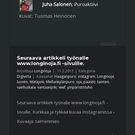
Seuraava artikkeli työnalle
www.longinoja.fi -sivuille.
Kirjoittaja
Longinoja
|
11.2.2017
|
Kategoria:
Digivirta
|
Asiasanat:
Haaganpuro
,
instagram
,
Longinoja
,
luonto
,
Mätäjoki
,
Mellunkylänpuro
,
oja
,
päästö
,
taimen
,
vaelluskala
,
vantaanjoki
,
wwf
,
ympäristötuho
Seuraava artikkeli työnalle www.longinoja.fi -
sivuille. Kurkkaa ja tykkää kuvaa Instagramissa ›
Kuvaaja: taimenmies