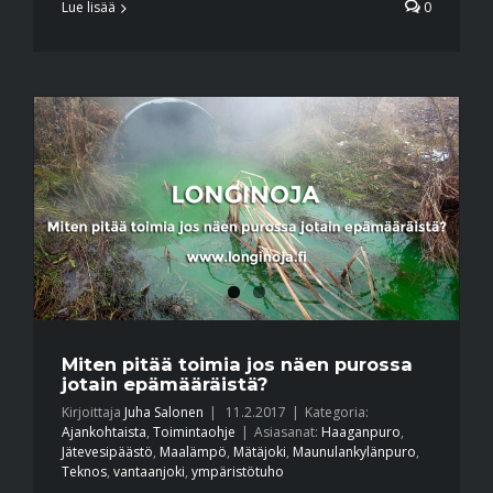
Lue lisää
0
Miten pitää toimia jos näen purossa
jotain epämääräistä?
Kirjoittaja
Juha Salonen
|
11.2.2017
|
Kategoria:
Ajankohtaista
,
Toimintaohje
|
Asiasanat:
Haaganpuro
,
Jätevesipäästö
,
Maalämpö
,
Mätäjoki
,
Maunulankylänpuro
,
Teknos
,
vantaanjoki
,
ympäristötuho