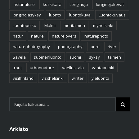
instanature
koskikara
Longinoja
longinojakevat
longinojasyksy
luonto
luontokuva
Luontokuvaus
Luontopolku
Malmi
meritaimen
myhelsinki
natur
nature
naturelovers
naturephoto
naturephotography
photography
puro
river
Savela
suomenluonto
suomi
syksy
taimen
trout
urbannature
vaelluskala
vantaanjoki
visitfinland
visithelsinki
winter
yleluonto
Arkisto