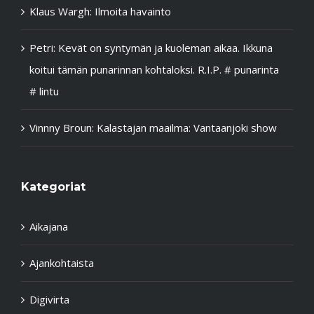
Klaus Wargh
:
Ilmoita havainto
Petri
:
Kevät on syntymän ja kuoleman aikaa. Ikkuna
koitui tämän punarinnan kohtaloksi. R.I.P. # punarinta
# lintu
Vinnny Broun
:
Kalastajan maailma: Vantaanjoki show
Kategoriat
Aikajana
Ajankohtaista
Digivirta