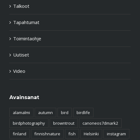
Talkoot
Tapahtumat
Toimintaohje
Uutiset
Video
Avainsanat
alamalmi
autumn
bird
birdlife
birdphotography
browntrout
canoneos7dmark2
finland
finnishnature
fish
Helsinki
instagram