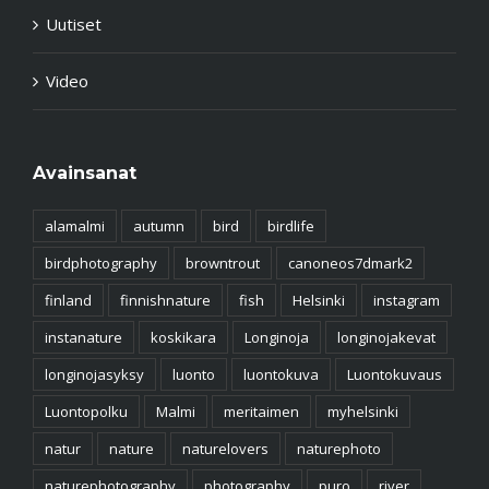
Tapahtumat
Toimintaohje
Uutiset
Video
Avainsanat
alamalmi
autumn
bird
birdlife
birdphotography
browntrout
canoneos7dmark2
finland
finnishnature
fish
Helsinki
instagram
instanature
koskikara
Longinoja
longinojakevat
longinojasyksy
luonto
luontokuva
Luontokuvaus