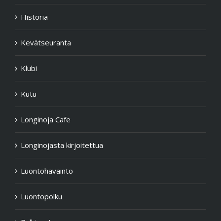
Esittely
Haastattelu
Historia
Kevätseuranta
Klubi
Kutu
Longinoja Cafe
Longinojasta kirjoitettua
Luontohavainto