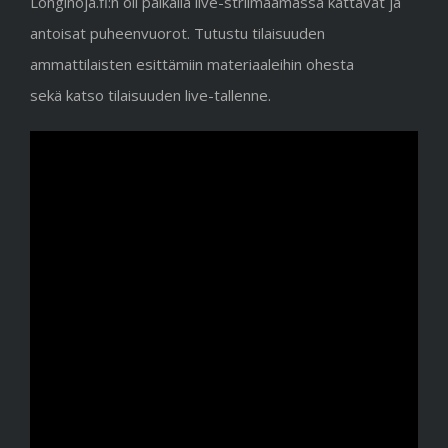
Longinoja.fi:n oli paikalla live-striimaamassa kattavat ja
antoisat puheenvuorot. Tutustu tilaisuuden
ammattilaisten esittämiin materiaaleihin ohesta
sekä katso tilaisuuden live-tallenne.