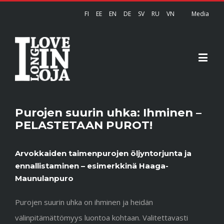
FI
EE
EN
DE
SV
RU
VN
Media
Purojen suurin uhka: Ihminen –
PELASTETAAN PUROT!
Arvokkaiden taimenpurojen öljyntorjunta ja
ennallistaminen – esimerkkinä Haaga-
Maunulanpuro
Purojen suurin uhka on ihminen ja heidän
välinpitämättömyys luontoa kohtaan. Valitettavasti