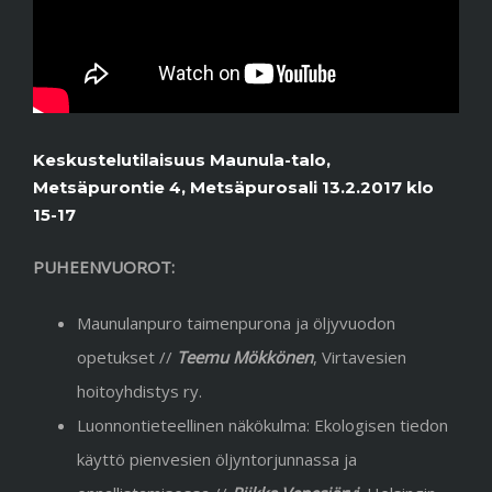
Keskustelutilaisuus Maunula-talo,
Metsäpurontie 4, Metsäpurosali 13.2.2017 klo
15-17
PUHEENVUOROT:
Maunulanpuro taimenpurona ja öljyvuodon
opetukset //
Teemu Mökkönen
, Virtavesien
hoitoyhdistys ry.
Luonnontieteellinen näkökulma: Ekologisen tiedon
käyttö pienvesien öljyntorjunnassa ja