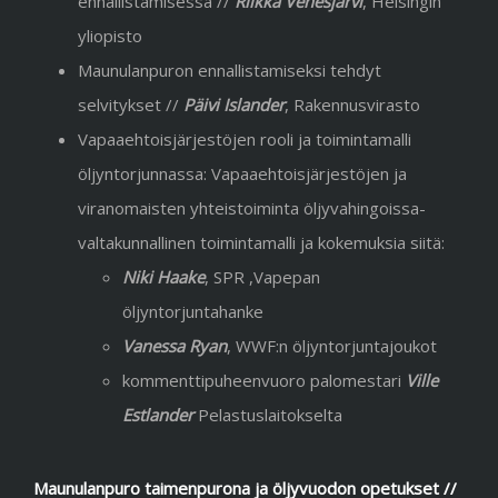
ennallistamisessa //
Riikka Venesjärvi
, Helsingin
yliopisto
Maunulanpuron ennallistamiseksi tehdyt
selvitykset //
Päivi Islander
, Rakennusvirasto
Vapaaehtoisjärjestöjen rooli ja toimintamalli
öljyntorjunnassa: Vapaaehtoisjärjestöjen ja
viranomaisten yhteistoiminta öljyvahingoissa-
valtakunna
llinen toimintamalli ja kokemuksia siitä:
Niki Haake
, SPR ,Vapepan
öljyntorjuntahanke
Vanessa Ryan
, WWF:n öljyntorjuntajoukot
kommenttipuheenvuoro palomestari
Ville
Estlander
Pelastuslaitokselta
Maunulanpuro taimenpurona ja öljyvuodon opetukset //