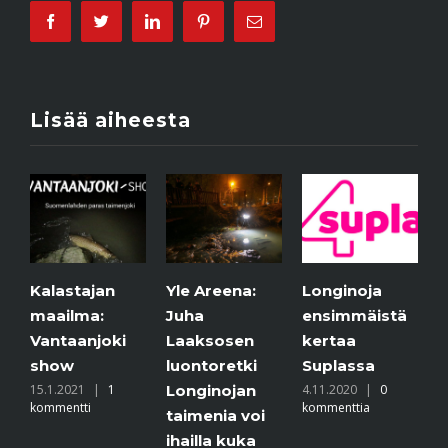
Facebook
Twitter
Linkedin
Pinterest
Email
Lisää aiheesta
P
L
Yle Areena:
Longinoja
Yle – Puoli
p
Juha
ensimmäistä
seitsemän
3
Laaksosen
kertaa
Suomen ehkä
4
luontoretki
Suplassa
tunnetuin
k
Longinojan
4.11.2020
|
0
puro virtaa
kommenttia
taimenia voi
Pohjois-
ihailla kuka
Helsingissä –