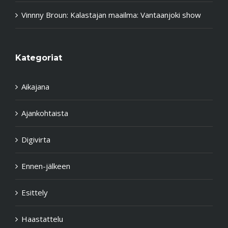
Petri
:
Kevät on syntymän ja kuoleman aikaa. Ikkuna
koitui tämän punarinnan kohtaloksi. R.I.P. # punarinta
# lintu
Vinnny Broun
:
Kalastajan maailma: Vantaanjoki show
Kategoriat
Aikajana
Ajankohtaista
Digivirta
Ennen-jälkeen