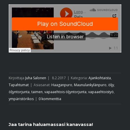
Kirjoittaja
Juha Salonen
|
8.2.2017
|
Kategoria:
Ajankohtaista
,
Tapahtumat
|
Asiasanat:
Haaganpuro
,
Maunulankylänpuro
,
öljy
,
öljyntorjunta
,
taimen
,
vapaaehtois öljyntorjunta
,
vapaaehtoistyö
,
ympäristörikos
|
0 kommenttia
Jaa tarina haluamassasi kanavassa!