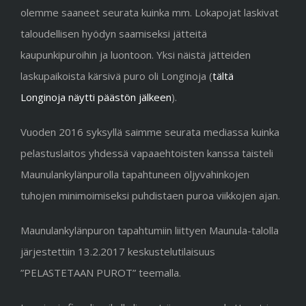
olemme saaneet seurata kuinka mm. Lokapojat laskivat
taloudellisen hyödyn saamiseksi jätteitä
kaupunkipuroihin ja luontoon. Yksi näistä jätteiden
laskupaikoista kärsivä puro oli Longinoja (
tältä
Longinoja näytti päästön jälkeen
).
Vuoden 2016 syksyllä saimme seurata mediassa kuinka
pelastuslaitos yhdessä vapaaehtoisten kanssa taisteli
Maunulankylänpurolla tapahtuneen öljyvahinkojen
tuhojen minimoimiseksi puhdistaen puroa viikkojen ajan.
Maunulankylänpuron tapahtumiin liittyen Maunula-talolla
järjestettiin 13.2.2017 keskustelutilaisuus
”PELASTETAAN PUROT” teemalla.