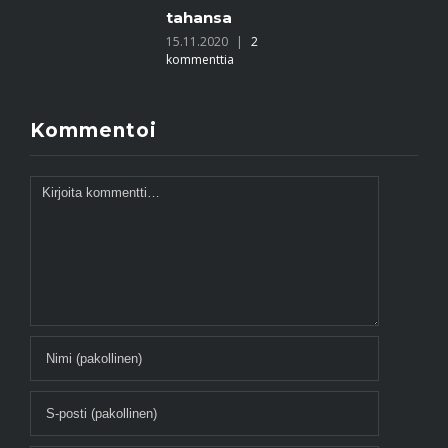
tahansa
yhdistää
15.11.2020
|
2
alueen
kommenttia
ihmiset ja
luonnon
toisiinsa
24.9.2020
|
0
kommenttia
Kommentoi
Kommentti