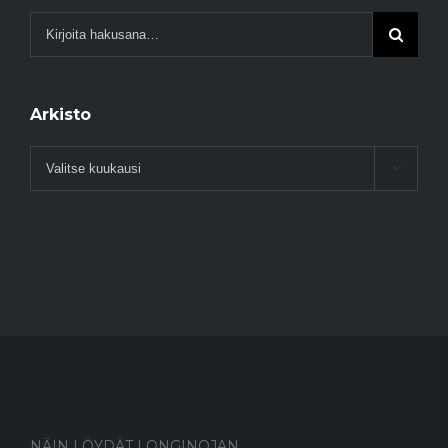
Arkisto
Arkisto

NÄIN LÖYDÄT LONGINOJAN