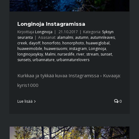
Longinoja Instagramissa
Kirjoittaja
Longinoja
|
21.10.2017
|
Kategoria:
Syksyn
seuranta
|
Asiasanat:
alamalmi
,
autumn
,
autumnleaves
,
creek
,
dayoff
,
honorfoto
,
honorphoto
,
huaweiglobal
,
huaweimobile
,
huaweisuomi
,
instagram
,
Longinoja
,
longinojasyksy
,
Malmi
,
nurseslife
,
river
,
stream
,
sunset
,
sunsets
,
urbannature
,
urbannaturelovers
Kurkkaa ja tykkää kuvaa Instagramissa › Kuvaaja:
kyris1000
Lue lisää
0