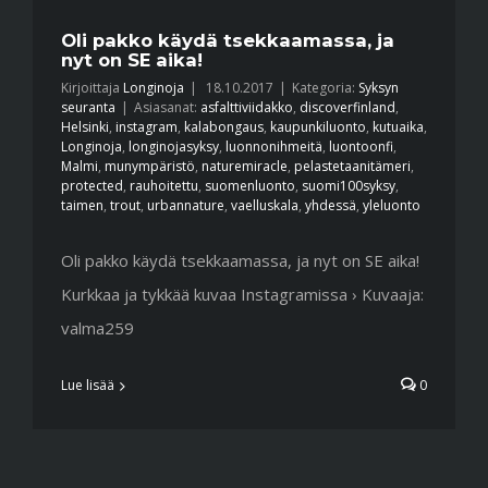
Oli pakko käydä tsekkaamassa, ja
nyt on SE aika!
Kirjoittaja
Longinoja
|
18.10.2017
|
Kategoria:
Syksyn
seuranta
|
Asiasanat:
asfalttiviidakko
,
discoverfinland
,
Helsinki
,
instagram
,
kalabongaus
,
kaupunkiluonto
,
kutuaika
,
Longinoja
,
longinojasyksy
,
luonnonihmeitä
,
luontoonfi
,
Malmi
,
munympäristö
,
naturemiracle
,
pelastetaanitämeri
,
protected
,
rauhoitettu
,
suomenluonto
,
suomi100syksy
,
taimen
,
trout
,
urbannature
,
vaelluskala
,
yhdessä
,
yleluonto
Oli pakko käydä tsekkaamassa, ja nyt on SE aika!
Kurkkaa ja tykkää kuvaa Instagramissa › Kuvaaja:
valma259
Lue lisää
0