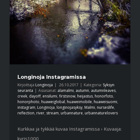
Longinoja Instagramissa
Kirjoittaja
Longinoja
|
26.10.2017
|
Kategoria:
Syksyn
seuranta
|
Asiasanat:
alamalmi
,
autumn
,
autumnleaves
,
creek
,
dayoff
,
ensilumi
,
firstsnow
,
heijastus
,
honorfoto
,
honorphoto
,
huaweiglobal
,
huaweimobile
,
huaweisuomi
,
instagram
,
Longinoja
,
longinojasyksy
,
Malmi
,
nurseslife
,
reflection
,
river
,
stream
,
urbannature
,
urbannaturelovers
Kurkkaa ja tykkää kuvaa Instagramissa › Kuvaaja:
kyris1000