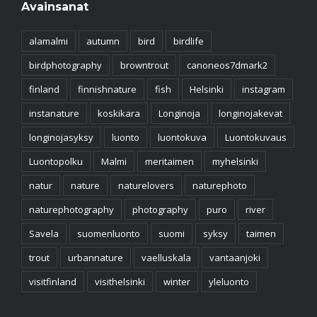
Avainsanat
alamalmi
autumn
bird
birdlife
birdphotography
browntrout
canoneos7dmark2
finland
finnishnature
fish
Helsinki
instagram
instanature
koskikara
Longinoja
longinojakevat
longinojasyksy
luonto
luontokuva
Luontokuvaus
Luontopolku
Malmi
meritaimen
myhelsinki
natur
nature
naturelovers
naturephoto
naturephotography
photography
puro
river
Savela
suomenluonto
suomi
syksy
taimen
trout
urbannature
vaelluskala
vantaanjoki
visitfinland
visithelsinki
winter
yleluonto