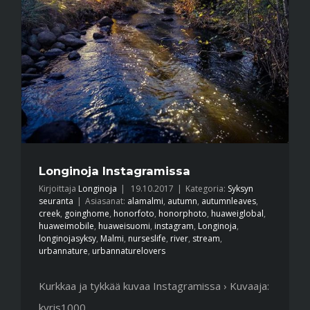
Longinoja Instagramissa
Kirjoittaja
Longinoja
|
19.10.2017
|
Kategoria:
Syksyn
seuranta
|
Asiasanat:
alamalmi
,
autumn
,
autumnleaves
,
creek
,
goinghome
,
honorfoto
,
honorphoto
,
huaweiglobal
,
huaweimobile
,
huaweisuomi
,
instagram
,
Longinoja
,
longinojasyksy
,
Malmi
,
nurseslife
,
river
,
stream
,
urbannature
,
urbannaturelovers
Kurkkaa ja tykkää kuvaa Instagramissa › Kuvaaja:
kyris1000