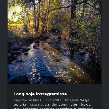
Longinoja Instagramissa
Kirjoittaja
Longinoja
|
19.10.2017
|
Kategoria:
Syksyn
seuranta
|
Asiasanat:
alamalmi
,
autumn
,
autumnleaves
,
creek
,
goinghome
,
honorfoto
,
honorphoto
,
huaweiglobal
,