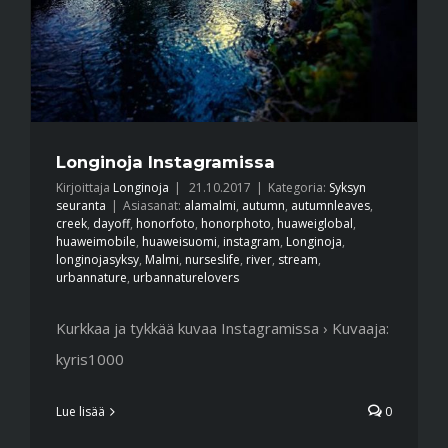
Longinoja Instagramissa
Kirjoittaja
Longinoja
|
21.10.2017
|
Kategoria:
Syksyn
seuranta
|
Asiasanat:
alamalmi
,
autumn
,
autumnleaves
,
creek
,
dayoff
,
honorfoto
,
honorphoto
,
huaweiglobal
,
huaweimobile
,
huaweisuomi
,
instagram
,
Longinoja
,
longinojasyksy
,
Malmi
,
nurseslife
,
river
,
stream
,
urbannature
,
urbannaturelovers
Kurkkaa ja tykkää kuvaa Instagramissa › Kuvaaja:
kyris1000
Lue lisää
0