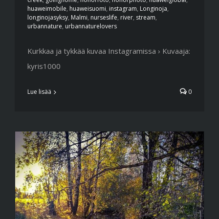
huaweimobile
,
huaweisuomi
,
instagram
,
Longinoja
,
longinojasyksy
,
Malmi
,
nurseslife
,
river
,
stream
,
urbannature
,
urbannaturelovers
Kurkkaa ja tykkää kuvaa Instagramissa › Kuvaaja:
kyris1000
Lue lisää
0