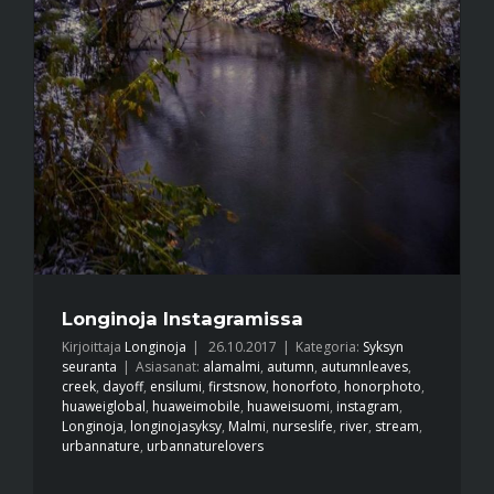
Longinoja Instagramissa
Kirjoittaja
Longinoja
|
26.10.2017
|
Kategoria:
Syksyn
seuranta
|
Asiasanat:
alamalmi
,
autumn
,
autumnleaves
,
creek
,
dayoff
,
ensilumi
,
firstsnow
,
honorfoto
,
honorphoto
,
huaweiglobal
,
huaweimobile
,
huaweisuomi
,
instagram
,
Longinoja
,
longinojasyksy
,
Malmi
,
nurseslife
,
river
,
stream
,
urbannature
,
urbannaturelovers