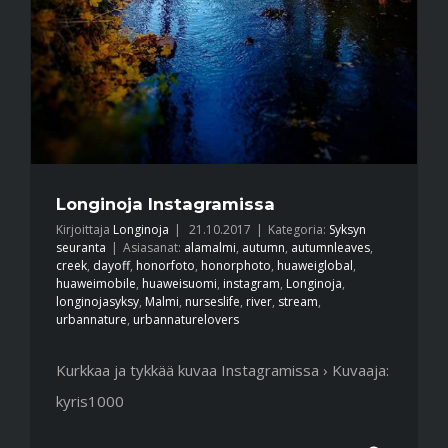
Longinoja Instagramissa
Kirjoittaja
Longinoja
|
21.10.2017
|
Kategoria:
Syksyn
seuranta
|
Asiasanat:
alamalmi
,
autumn
,
autumnleaves
,
creek
,
dayoff
,
honorfoto
,
honorphoto
,
huaweiglobal
,
huaweimobile
,
huaweisuomi
,
instagram
,
Longinoja
,
longinojasyksy
,
Malmi
,
nurseslife
,
river
,
stream
,
urbannature
,
urbannaturelovers
Kurkkaa ja tykkää kuvaa Instagramissa › Kuvaaja:
kyris1000