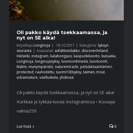
Oli pakko käydä tsekkaamassa, ja
nyt on SE aika!
Kirjoittaja
Longinoja
|
18.10.2017
|
Kategoria:
Syksyn
seuranta
|
Asiasanat:
asfalttiviidakko
,
discoverfinland
,
Helsinki
,
instagram
,
kalabongaus
,
kaupunkiluonto
,
kutuaika
,
Longinoja
,
longinojasyksy
,
luonnonihmeitä
,
luontoonfi
,
Malmi
,
munympäristö
,
naturemiracle
,
pelastetaanitämeri
,
protected
,
rauhoitettu
,
suomi100syksy
,
taimen
,
trout
,
urbannature
,
vaelluskala
,
yhdessä
Oli pakko käydä tsekkaamassa, ja nyt on SE aika!
Kurkkaa ja tykkää kuvaa Instagramissa › Kuvaaja:
valma259
Lue lisää
0