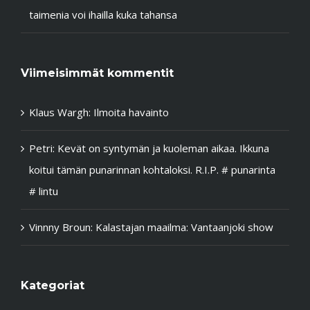
taimenia voi ihailla kuka tahansa
Viimeisimmät kommentit
Klaus Wargh
:
Ilmoita havainto
Petri
:
Kevät on syntymän ja kuoleman aikaa. Ikkuna
koitui tämän punarinnan kohtaloksi. R.I.P. # punarinta
# lintu
Vinnny Broun
:
Kalastajan maailma: Vantaanjoki show
Kategoriat