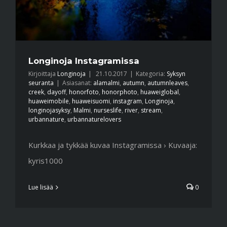
Longinoja Instagramissa
Kirjoittaja
Longinoja
|
21.10.2017
|
Kategoria:
Syksyn
seuranta
|
Asiasanat:
alamalmi
,
autumn
,
autumnleaves
,
creek
,
dayoff
,
honorfoto
,
honorphoto
,
huaweiglobal
,
huaweimobile
,
huaweisuomi
,
instagram
,
Longinoja
,
longinojasyksy
,
Malmi
,
nurseslife
,
river
,
stream
,
urbannature
,
urbannaturelovers
Kurkkaa ja tykkää kuvaa Instagramissa › Kuvaaja:
kyris1000
Lue lisää
0