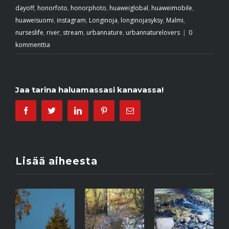
dayoff
,
honorfoto
,
honorphoto
,
huaweiglobal
,
huaweimobile
,
huaweisuomi
,
instagram
,
Longinoja
,
longinojasyksy
,
Malmi
,
nurseslife
,
river
,
stream
,
urbannature
,
urbannaturelovers
|
0
kommenttia
Jaa tarina haluamassasi kanavassa!
Facebook
Twitter
Linkedin
Pinterest
Email
Lisää aiheesta