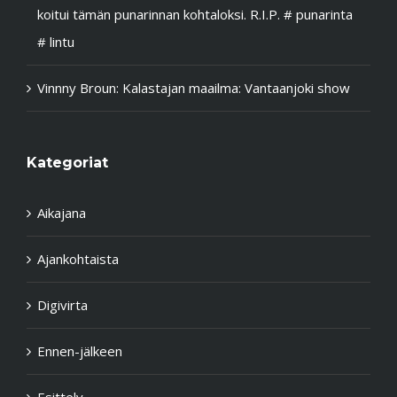
Petri
:
Kevät on syntymän ja kuoleman aikaa. Ikkuna
koitui tämän punarinnan kohtaloksi. R.I.P. # punarinta
# lintu
Vinnny Broun
:
Kalastajan maailma: Vantaanjoki show
Kategoriat
Aikajana
Ajankohtaista
Digivirta
Ennen-jälkeen