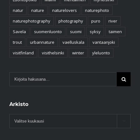
Luontopolku
Malmi
meritaimen
myhelsinki
natur
nature
naturelovers
naturephoto
naturephotography
photography
puro
river
Savela
suomenluonto
suomi
syksy
taimen
trout
urbannature
vaelluskala
vantaanjoki
visitfinland
visithelsinki
winter
yleluonto
Arkisto
Arkisto
