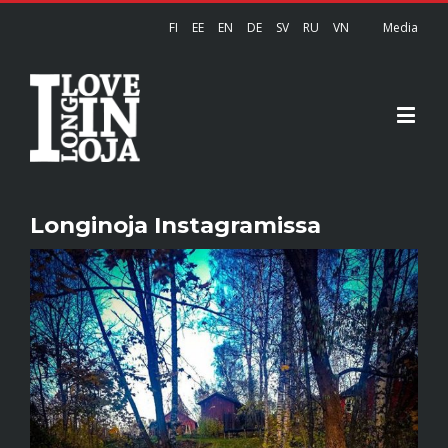
FI
EE
EN
DE
SV
RU
VN
Media
Longinoja Instagramissa
View
Larger
Image