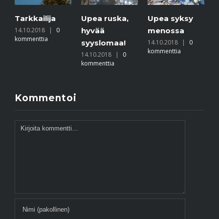
kkailija
Upea ruska,
Upea syksy
Tänään
0.2018
|
0
hyvää
menossa
aamuau
menttia
syyslomaa!
14.10.2018
|
0
kuvattu
kommenttia
14.10.2018
|
0
luonno
kommenttia
kauneut
Ala-Malm
14.10.2018
kommentti
Kommentoi
Kommentti