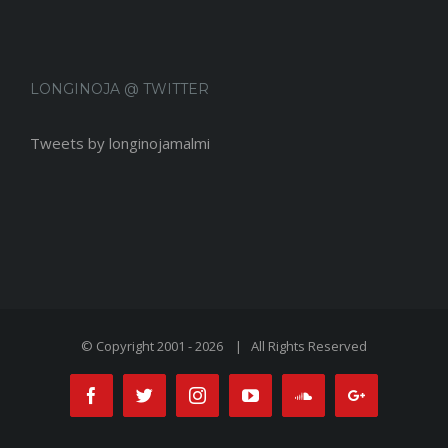
LONGINOJA @ FACEBOOK
LONGINOJA @ TWITTER
Tweets by longinojamalmi
© Copyright 2001 -
2026 | All Rights Reserved
Facebook
Twitter
Instagram
Youtube
Soundcloud
Google+