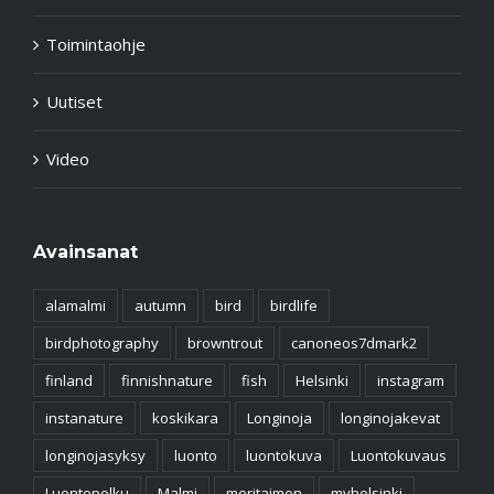
Tapahtumat
Toimintaohje
Uutiset
Video
Avainsanat
alamalmi
autumn
bird
birdlife
birdphotography
browntrout
canoneos7dmark2
finland
finnishnature
fish
Helsinki
instagram
instanature
koskikara
Longinoja
longinojakevat
longinojasyksy
luonto
luontokuva
Luontokuvaus