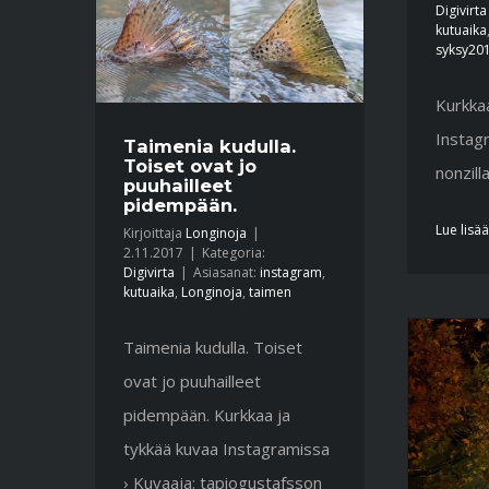
Digivirta
kutuaika
syksy20
Kurkkaa
Instagr
Taimenia kudulla.
Toiset ovat jo
nonzill
puuhailleet
pidempään.
Lue lisää
Kirjoittaja
Longinoja
|
2.11.2017
|
Kategoria:
Digivirta
|
Asiasanat:
instagram
,
kutuaika
,
Longinoja
,
taimen
Taimenia kudulla. Toiset
ovat jo puuhailleet
pidempään. Kurkkaa ja
tykkää kuvaa Instagramissa
› Kuvaaja: tapiogustafsson