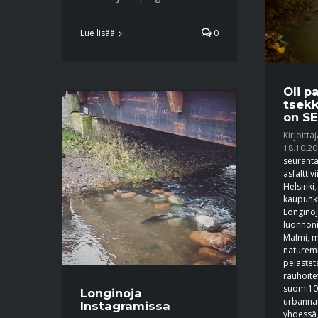
Lue lisää
0
Oli p
tsekk
on SE
Kirjoitta
18.10.2
seurant
asfalttiv
Helsinki
kaupunk
Longino
luonnon
Malmi
,
m
naturemi
pelastet
rauhoite
suomi10
Longinoja
urbanna
Instagramissa
yhdessä