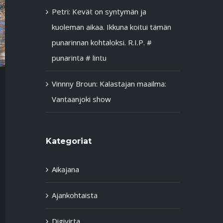
Petri
:
Kevät on syntymän ja
kuoleman aikaa. Ikkuna koitui tämän
punarinnan kohtaloksi. R.I.P. #
punarinta # lintu
Vinnny Broun
:
Kalastajan maailma:
Vantaanjoki show
Kategoriat
Aikajana
Ajankohtaista
Digivirta