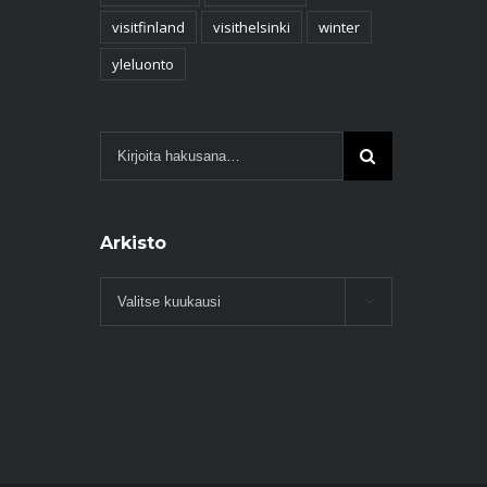
visitfinland
visithelsinki
winter
yleluonto
Arkisto
Arkisto
