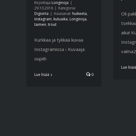
Kirjoittaja
Longinoja
|
29.10.2016
|
Kategoria:
Oli pa
Digivirta
|
Asiasanat:
huikeeta
,
instagram
,
kutuaika
,
Longinoja
,
tsekka
taimen
,
trout
aika! K
Kurkkaa ja tykkää kuvaa
Instagr
Instagramissa › Kuvaaja:
valma
oupiih
Lue lisää
Lue lisää
0