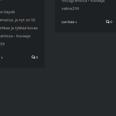
Instagramissa › Kuvaaja:
valma259
kko käydä
amassa, ja nyt on SE
Lue lisää
0
urkkaa ja tykkää kuvaa
amissa › Kuvaaja:
259
0