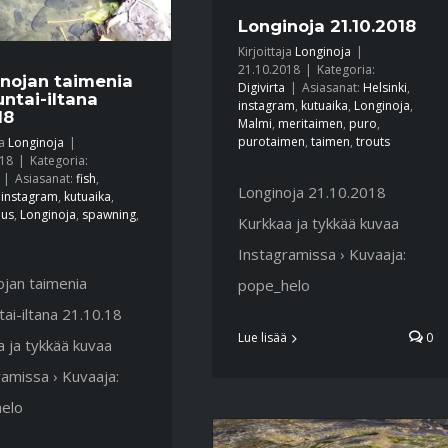
Longinoja 21.10.2018
Kirjoittaja
Longinoja
|
21.10.2018
|
Kategoria:
nojan taimenia
Digivirta
|
Asiasanat:
Helsinki
,
ntai-iltana
instagram
,
kutuaika
,
Longinoja
,
18
Malmi
,
meritaimen
,
puro
,
purotaimen
,
taimen
,
trouts
ja
Longinoja
|
018
|
Kategoria:
|
Asiasanat:
fish
,
Longinoja 21.10.2018
,
instagram
,
kutuaika
,
lus
,
Longinoja
,
spawning
,
Kurkkaa ja tykkää kuvaa
Instagramissa › Kuvaaja:
ojan taimenia
pope_helo
ai-iltana 21.10.18
Lue lisää
0
 ja tykkää kuvaa
amissa › Kuvaaja:
elo