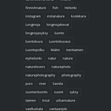
finnishnature
fish
Helsinki
instagram
instanature
koskikara
Longinoja
longinojakevat
longinojasyksy
luonto
luontokuva
Luontokuvaus
Luontopolku
Malmi
meritaimen
myhelsinki
natur
nature
naturelovers
naturephoto
naturephotography
photography
puro
river
Savela
suomenluonto
suomi
syksy
taimen
trout
urbannature
vaelluskala
vantaanjoki