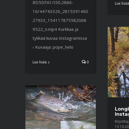
BD5DFA1/t50.2886-
Lue lisää
16/44743326_2815391460
27933_154117875582068
9522_n.mp4 Kurkkaa ja
tykkää kuvaa Instagramissa
› Kuvaaja: pope_helo
Lue lisää
0
Longi
Insta
Kirjoitta
13.10.2