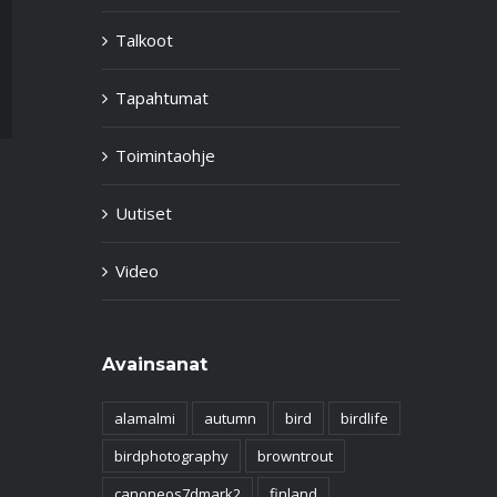
Talkoot
Tapahtumat
Toimintaohje
Uutiset
Video
Avainsanat
alamalmi
autumn
bird
birdlife
birdphotography
browntrout
canoneos7dmark2
finland