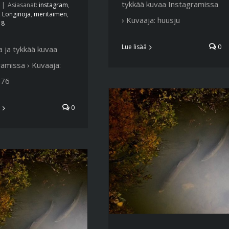
tykkää kuvaa Instagramissa
|
Asiasanat:
instagram
,
,
Longinoja
,
meritaimen
,
› Kuvaaja: huusju
18
Lue lisää
0
 ja tykkää kuvaa
amissa › Kuvaaja:
a76
0