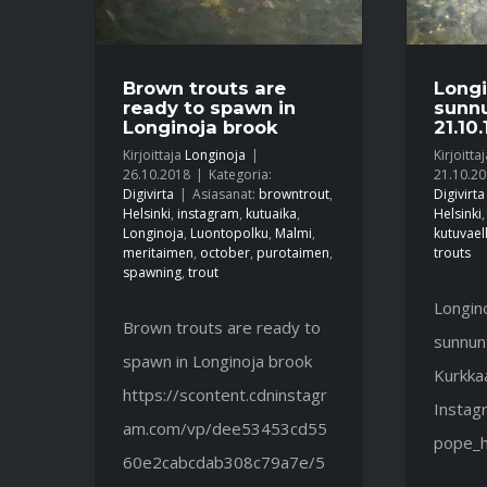
Brown trouts are
Longi
ready to spawn in
sunnu
Longinoja brook
21.10.
Kirjoittaja
Longinoja
|
Kirjoitta
26.10.2018
|
Kategoria:
21.10.2
Digivirta
|
Asiasanat:
browntrout
,
Digivirta
Helsinki
,
instagram
,
kutuaika
,
Helsinki
Longinoja
,
Luontopolku
,
Malmi
,
kutuvael
meritaimen
,
october
,
purotaimen
,
trouts
spawning
,
trout
Longin
Brown trouts are ready to
sunnunt
spawn in Longinoja brook
Kurkkaa
https://scontent.cdninstagr
Instagr
am.com/vp/dee53453cd55
pope_h
60e2cabcdab308c79a7e/5