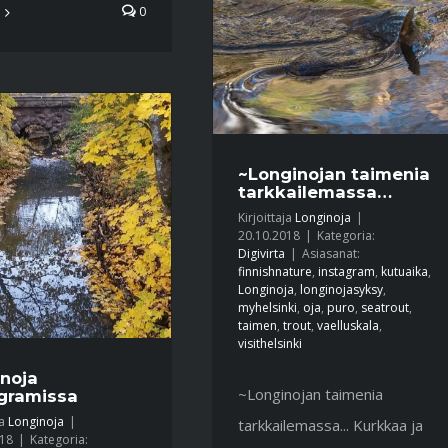
0
~Longinojan taimenia
tarkkailemassa…
Kirjoittaja
Longinoja
|
20.10.2018
|
Kategoria:
Digivirta
|
Asiasanat:
finnishnature
,
instagram
,
kutuaika
,
Longinoja
,
longinojasyksy
,
myhelsinki
,
oja
,
puro
,
seatrout
,
taimen
,
trout
,
vaelluskala
,
visithelsinki
noja
~Longinojan taimenia
gramissa
ja
Longinoja
|
tarkkailemassa... Kurkkaa ja
018
|
Kategoria: