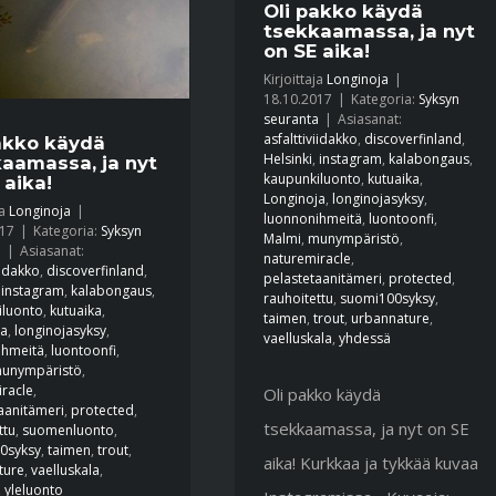
Oli pakko käydä
tsekkaamassa, ja nyt
on SE aika!
Kirjoittaja
Longinoja
|
18.10.2017
|
Kategoria:
Syksyn
seuranta
|
Asiasanat:
asfalttiviidakko
,
discoverfinland
,
akko käydä
Helsinki
,
instagram
,
kalabongaus
,
aamassa, ja nyt
kaupunkiluonto
,
kutuaika
,
 aika!
Longinoja
,
longinojasyksy
,
ja
Longinoja
|
luonnonihmeitä
,
luontoonfi
,
017
|
Kategoria:
Syksyn
Malmi
,
munympäristö
,
a
|
Asiasanat:
naturemiracle
,
iidakko
,
discoverfinland
,
pelastetaanitämeri
,
protected
,
,
instagram
,
kalabongaus
,
rauhoitettu
,
suomi100syksy
,
iluonto
,
kutuaika
,
taimen
,
trout
,
urbannature
,
ja
,
longinojasyksy
,
vaelluskala
,
yhdessä
ihmeitä
,
luontoonfi
,
unympäristö
,
racle
,
Oli pakko käydä
aanitämeri
,
protected
,
tsekkaamassa, ja nyt on SE
ttu
,
suomenluonto
,
0syksy
,
taimen
,
trout
,
aika! Kurkkaa ja tykkää kuvaa
ture
,
vaelluskala
,
,
yleluonto