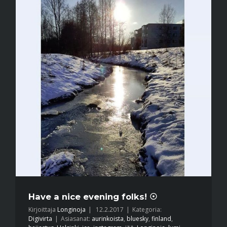
Have a nice evening folks! ☉
Kirjoittaja
Longinoja
|
12.2.2017
|
Kategoria:
Digivirta
|
Asiasanat:
aurinkoista
,
bluesky
,
finland
,