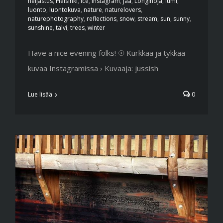
heijastus
,
Helsinki
,
ice
,
instagram
,
jää
,
Longinoja
,
lumi
,
luonto
,
luontokuva
,
nature
,
naturelovers
,
naturephotography
,
reflections
,
snow
,
stream
,
sun
,
sunny
,
sunshine
,
talvi
,
trees
,
winter
Have a nice evening folks! ☉ Kurkkaa ja tykkää
kuvaa Instagramissa › Kuvaaja: jussish
Lue lisää
0