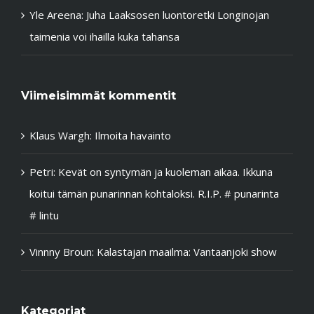
Yle Areena: Juha Laaksosen luontoretki Longinojan
taimenia voi ihailla kuka tahansa
Viimeisimmät kommentit
Klaus Wargh
:
Ilmoita havainto
Petri
:
Kevät on syntymän ja kuoleman aikaa. Ikkuna
koitui tämän punarinnan kohtaloksi. R.I.P. # punarinta
# lintu
Vinnny Broun
:
Kalastajan maailma: Vantaanjoki show
Kategoriat