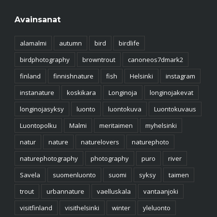
Avainsanat
alamalmi
autumn
bird
birdlife
birdphotography
browntrout
canoneos7dmark2
finland
finnishnature
fish
Helsinki
instagram
instanature
koskikara
Longinoja
longinojakevat
longinojasyksy
luonto
luontokuva
Luontokuvaus
Luontopolku
Malmi
meritaimen
myhelsinki
natur
nature
naturelovers
naturephoto
naturephotography
photography
puro
river
Savela
suomenluonto
suomi
syksy
taimen
trout
urbannature
vaelluskala
vantaanjoki
visitfinland
visithelsinki
winter
yleluonto