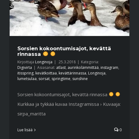
Sorsien kokoontumisajot, kevättä
rinnassa
Kirjoittaja
Longinoja
|
25.3.2018
|
Kategoria:
Digivirta
|
Asiasanat:
atlast
,
aurinkolämmittää
,
instagram
,
itisspring
,
kevätkoittaa
,
kevättärinnassa
,
Longinoja
,
lumetsulaa
,
sorsat
,
springtime
,
sunshine
Sorsien kokoontumisajot, kevättä rinnassa
Kurkkaa ja tykkää kuvaa Instagramissa › Kuvaaja:
sirpa_maritta
Lue lisää
0