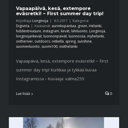
Vapaapäivä, kesä, extempore
eväsretki! ~ First summer day trip!
Kirjoittaja
Longinoja
|
6.5.2017
|
Kategoria:
Digivirta
|
Asiasanat:
aurinkopaistaa
,
green
,
Helsinki
,
hiddentreasure
,
instagram
,
kevät
,
lähiluonto
,
Longinoja
,
longinojankevät
,
luonnonpäivät
,
luonnossa
,
myhelsinki
,
ontheriver
,
outdoors
,
retkellä
,
spring
,
sunshine
,
suomenluonto
,
suomi100
,
visithelsinki
Vapaapäivä, kesä, extempore eväsretki! ~ First
summer day trip! Kurkkaa ja tykkää kuvaa
Instagramissa › Kuvaaja: valma259
Lue lisää
0