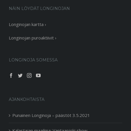
NÄIN LÖYDÄT LONGINOJAN
Longinojan kartta ›
Longinojan puroaktiivit ›
LONGINOJA SOMESSA
AJANKOHTAISTA
Punainen Longinoja – päästöt 3.5.2021
Kalastajan maailma: Vantaanjoki show