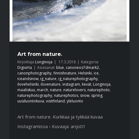
Art from nature.
Kirjoittaja
Longinoja
|
17.3.2018
|
Kategoria:
Digivirta
|
Asiasanat:
blue
,
canoneos7dmark2
,
canonphotography
,
finnishnature
,
Helsinki
,
ice
,
iceandsnow
,
ig_nature
,
ig_naturephotography
,
ilovehelsinki
,
ilovenature
,
instagram
,
kevät
,
Longinoja
,
maaliskuu
,
march
,
nature
,
naturelovers
,
naturephoto
,
naturephotography
,
naturephotos
,
snow
,
spring
,
uusiluontokuva
,
visitfinland
,
yleluonto
Art from nature. Kurkkaa ja tykkää kuvaa
Instagramissa › Kuvaaja: arijo01