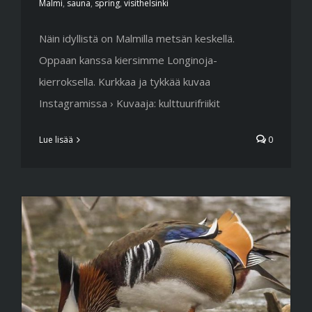
Malmi
,
sauna
,
spring
,
visithelsinki
Näin idyllistä on Malmilla metsän keskellä.
Oppaan kanssa kiersimme Longinoja-
kierroksella. Kurkkaa ja tykkää kuvaa
Instagramissa › Kuvaaja: kulttuurifriikit
Lue lisää
0