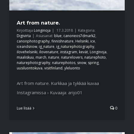
Art from nature.
Kirjoittaja
Longinoja
|
17.3.2018
|
Kategoria:
Digivirta
|
Asiasanat:
blue
,
canoneos7dmark2
,
canonphotography
,
finnishnature
,
Helsinki
,
ice
,
iceandsnow
,
ig_nature
,
ig_naturephotography
,
ilovehelsinki
,
ilovenature
,
instagram
,
kevät
,
Longinoja
,
maaliskuu
,
march
,
nature
,
naturelovers
,
naturephoto
,
naturephotography
,
naturephotos
,
snow
,
spring
,
uusiluontokuva
,
visitfinland
,
yleluonto
Art from nature. Kurkkaa ja tykkää kuvaa
Instagramissa › Kuvaaja: arijo01
Lue lisää
0