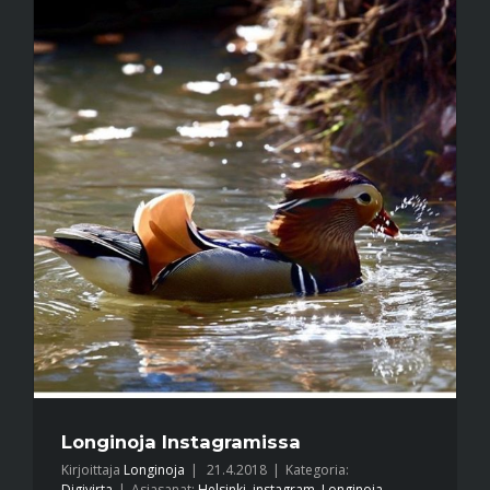
Longinoja Instagramissa
Kirjoittaja
Longinoja
|
21.4.2018
|
Kategoria:
Digivirta
|
Asiasanat:
Helsinki
,
instagram
,
Longinoja
,