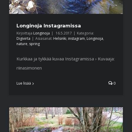
Longinoja Instagramissa
Kirjoittaja
Longinoja
|
16.5.2017
|
Kategoria:
Digivirta
|
Asiasanat:
Helsinki
,
instagram
,
Longinoja
,
nature
,
spring
Kurkkaa ja tykkää kuvaa Instagramissa › Kuvaaja:
riinasimonen
Lue lisää
0