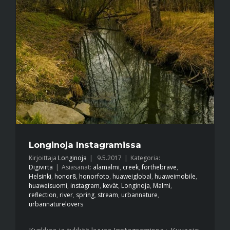
Longinoja Instagramissa
Kirjoittaja
Longinoja
|
9.5.2017
|
Kategoria:
Digivirta
|
Asiasanat:
alamalmi
,
creek
,
forthebrave
,
Helsinki
,
honor8
,
honorfoto
,
huaweiglobal
,
huaweimobile
,
huaweisuomi
,
instagram
,
kevät
,
Longinoja
,
Malmi
,
reflection
,
river
,
spring
,
stream
,
urbannature
,
urbannaturelovers