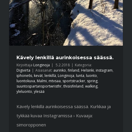
Kävely lenkillä aurinkoisessa säässä.
Kirjoittaja
Longinoja
|
5.2.2018
|
Kategoria:
Digivirta
|
Asiasanat:
aurinko
,
finland
,
Helsinki
,
instagram
,
iphone6s
,
kevät
,
lenkillä
,
Longinoja
,
lunta
,
luonto
,
luontokuva
,
Malmi
,
mtvsaa
,
sportstracker
,
spring
,
suuntospartansportwristhr
,
thisisfinland
,
walking
,
yleluonto
,
ylesää
Kävely lenkillä aurinkoisessa säässä. Kurkkaa ja
tykkää kuvaa Instagramissa › Kuvaaja:
simoropponen