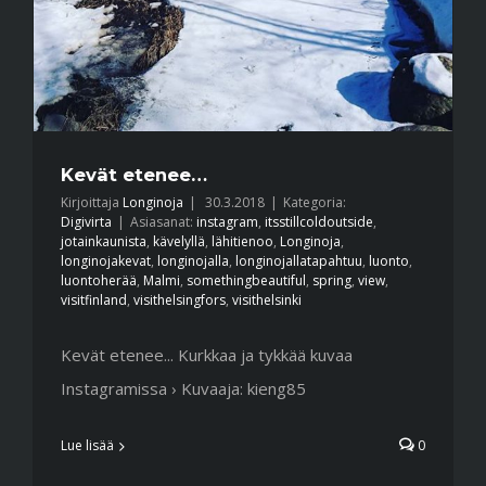
Kevät etenee…
Kirjoittaja
Longinoja
|
30.3.2018
|
Kategoria:
Digivirta
|
Asiasanat:
instagram
,
itsstillcoldoutside
,
jotainkaunista
,
kävelyllä
,
lähitienoo
,
Longinoja
,
longinojakevat
,
longinojalla
,
longinojallatapahtuu
,
luonto
,
luontoherää
,
Malmi
,
somethingbeautiful
,
spring
,
view
,
visitfinland
,
visithelsingfors
,
visithelsinki
Kevät etenee... Kurkkaa ja tykkää kuvaa
Instagramissa › Kuvaaja: kieng85
Lue lisää
0