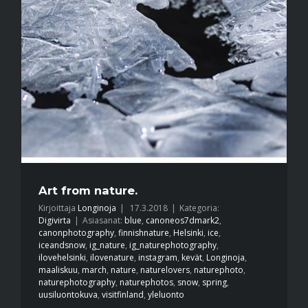
Art from nature.
Kirjoittaja
Longinoja
|
17.3.2018
|
Kategoria:
Digivirta
|
Asiasanat:
blue
,
canoneos7dmark2
,
canonphotography
,
finnishnature
,
Helsinki
,
ice
,
iceandsnow
,
ig_nature
,
ig_naturephotography
,
ilovehelsinki
,
ilovenature
,
instagram
,
kevät
,
Longinoja
,
maaliskuu
,
march
,
nature
,
naturelovers
,
naturephoto
,
naturephotography
,
naturephotos
,
snow
,
spring
,
uusiluontokuva
,
visitfinland
,
yleluonto