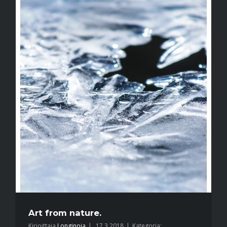
Art from nature.
Kirjoittaja
Longinoja
|
17.3.2018
|
Kategoria: