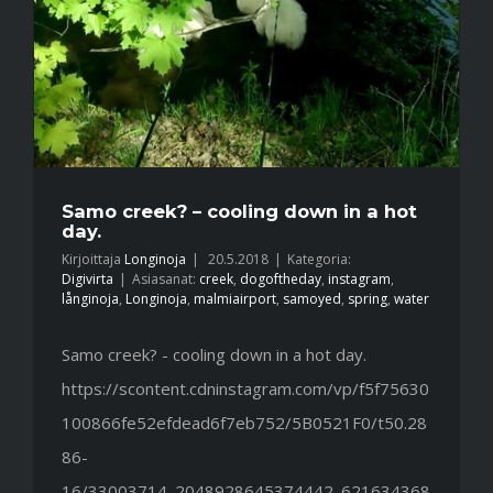
Samo creek? – cooling down in a hot
day.
Kirjoittaja
Longinoja
|
20.5.2018
|
Kategoria:
Digivirta
|
Asiasanat:
creek
,
dogoftheday
,
instagram
,
långinoja
,
Longinoja
,
malmiairport
,
samoyed
,
spring
,
water
Samo creek? - cooling down in a hot day.
https://scontent.cdninstagram.com/vp/f5f75630
100866fe52efdead6f7eb752/5B0521F0/t50.28
86-
16/33003714_2048928645374442_621634368