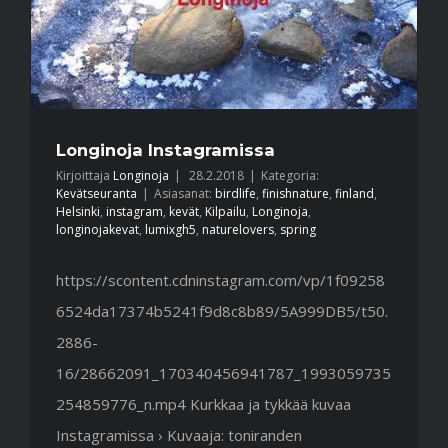
Longinoja Instagramissa
Kirjoittaja
Longinoja
|
28.2.2018
|
Kategoria:
Kevätseuranta
|
Asiasanat:
birdlife
,
finishnature
,
finland
,
Helsinki
,
instagram
,
kevät
,
Kilpailu
,
Longinoja
,
longinojakevat
,
lumixgh5
,
naturelovers
,
spring
https://scontent.cdninstagram.com/vp/1f09258
6524da17374b5241f9d8c8b89/5A999DB5/t50.
2886-
16/28662091_170340456941787_1993059735
254859776_n.mp4 Kurkkaa ja tykkää kuvaa
Instagramissa › Kuvaaja: toniranden