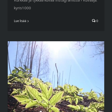
Kurkkaa ja tykkää kuvaa Instagramissa › Kuvaaja:
kyris1000
Lue lisää
0