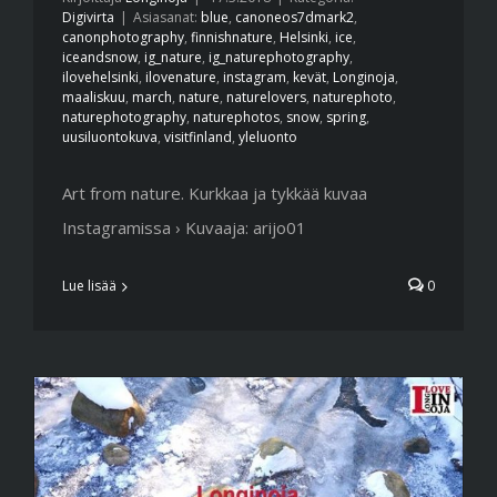
Digivirta
|
Asiasanat:
blue
,
canoneos7dmark2
,
canonphotography
,
finnishnature
,
Helsinki
,
ice
,
iceandsnow
,
ig_nature
,
ig_naturephotography
,
ilovehelsinki
,
ilovenature
,
instagram
,
kevät
,
Longinoja
,
maaliskuu
,
march
,
nature
,
naturelovers
,
naturephoto
,
naturephotography
,
naturephotos
,
snow
,
spring
,
uusiluontokuva
,
visitfinland
,
yleluonto
Art from nature. Kurkkaa ja tykkää kuvaa
Instagramissa › Kuvaaja: arijo01
Lue lisää
0