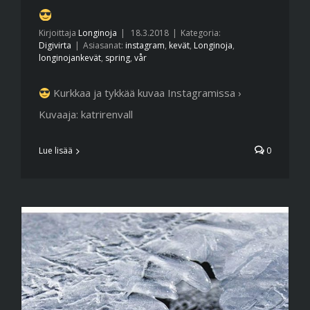
Kirjoittaja
Longinoja
|
18.3.2018
|
Kategoria:
Digivirta
|
Asiasanat:
instagram
,
kevät
,
Longinoja
,
longinojankevät
,
spring
,
vår
Kurkkaa ja tykkää kuvaa Instagramissa ›
Kuvaaja: katrirenvall
Lue lisää
0