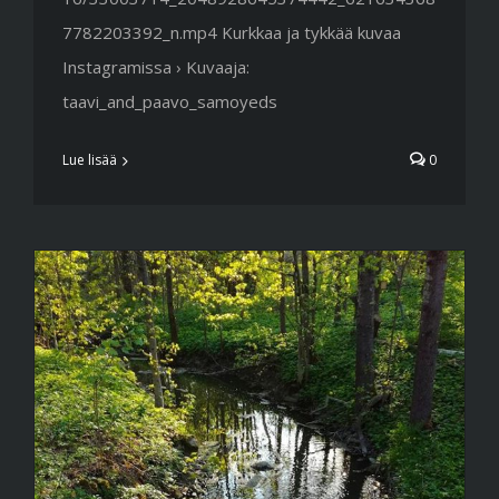
7782203392_n.mp4 Kurkkaa ja tykkää kuvaa
Instagramissa › Kuvaaja:
taavi_and_paavo_samoyeds
Lue lisää
0