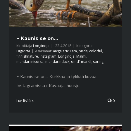
~ Kaunis se on…
Kirjoittaja
Longinoja
|
22.4.2018
|
Kategoria:
Digivirta
|
Asiasanat:
aixgalericulata
,
birds
,
colorful
,
finnishnature
,
instagram
,
Longinoja
,
Malmi
,
mandariinisorsa
,
mandarinduck
,
omd1markll
,
spring
~ Kaunis se on... Kurkkaa ja tykkää kuvaa
Instagramissa › Kuvaaja: huusju
Lue lisää
0