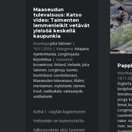
Maaseudun
tulevaisuus: Katso
video: Taimenten
lemmenleikit vetävät
yleisöä keskellä
kaupunkia
Kirjoittaja
Juha Salonen
|
19.11.2018
|
Kategoria:
Aikajana
,
Ajankohtaista
,
Longinojasta
kirjoitettua
|
Asiasanat:
browntrout
,
finland
,
Helsinki
,
Juha
Pappi
Salonen
,
Longinoja
,
luonto
,
Kirjoitta
luontokuva
,
Luontokuvaus
,
18.11.2
Maaseudun tulevaisuus
,
Malmi
,
Digivirta
meritaimen
,
myhelsinki
,
taimen
,
birdpho
trout
,
vaelluskala
,
vantaanjoki
,
finnishn
visithelsinki
jooga
,
k
linnut_k
Longino
Kehä I -väylän kupeeseen
Luontok
Helsinkiin on kunnostettu
natur
,
na
river
,
su
talkoovoimin yksi Suomen
suomenl