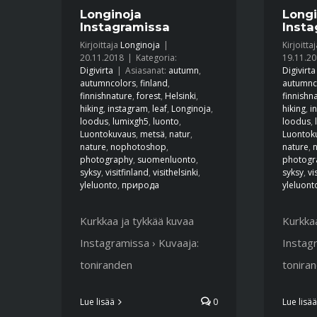
Longinoja
Longi
Instagramissa
Insta
Kirjoittaja
Longinoja
|
Kirjoitta
20.11.2018
|
Kategoria:
19.11.2
Digivirta
|
Asiasanat:
autumn
,
Digivirta
autumncolors
,
finland
,
autumnc
finnishnature
,
forest
,
Helsinki
,
finnishn
hiking
,
instagram
,
leaf
,
Longinoja
,
hiking
,
i
loodus
,
lumixgh5
,
luonto
,
loodus
,
Luontokuvaus
,
metsä
,
natur
,
Luontok
nature
,
nophotoshop
,
nature
,
photography
,
suomenluonto
,
photogr
syksy
,
visitfinland
,
visithelsinki
,
syksy
,
vi
yleluonto
,
природа
yleluont
Kurkkaa ja tykkää kuvaa
Kurkkaa
Instagramissa › Kuvaaja:
Instagr
toniranden
tonira
Lue lisää
0
Lue lisää