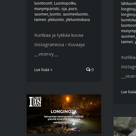
luontoonfi
,
Luontopolku
,
lähiluon
munympäristö
,
oja
,
puro
,
longino
suomen_luonto
,
suomenluonto
,
longinoj
taimen
,
yleluonto
,
yleluontokuva
luontok
luontoon
munympä
Kurkkaa ja tykkää kuvaa
suomen_
taimen
,
Instagramissa › Kuvaaja:
__viceroy__
Kurkkaa
Instagr
Lue lisää
0
__vice
Lue lisää