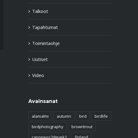
Talkoot
Tapahtumat
Toimintaohje
Uutiset
Video
Avainsanat
alamalmi
autumn
bird
birdlife
birdphotography
browntrout
canoneos7dmark2
finland