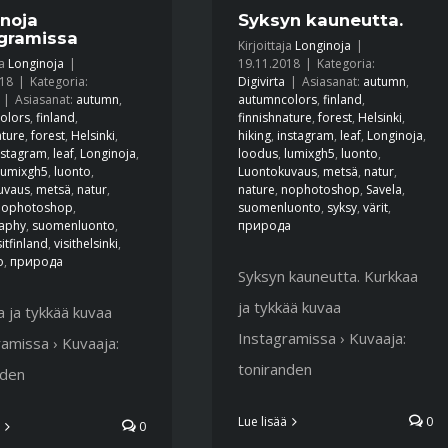
noja
Syksyn kauneutta.
gramissa
Kirjoittaja
Longinoja
|
ja
Longinoja
|
19.11.2018
|
Kategoria:
018
|
Kategoria:
Digivirta
|
Asiasanat:
autumn
,
|
Asiasanat:
autumn
,
autumncolors
,
finland
,
olors
,
finland
,
finnishnature
,
forest
,
Helsinki
,
ature
,
forest
,
Helsinki
,
hiking
,
instagram
,
leaf
,
Longinoja
,
nstagram
,
leaf
,
Longinoja
,
loodus
,
lumixgh5
,
luonto
,
lumixgh5
,
luonto
,
Luontokuvaus
,
metsä
,
natur
,
uvaus
,
metsä
,
natur
,
nature
,
nophotoshop
,
Savela
,
nophotoshop
,
suomenluonto
,
syksy
,
värit
,
aphy
,
suomenluonto
,
природа
sitfinland
,
visithelsinki
,
o
,
природа
Syksyn kauneutta. Kurkkaa
ja tykkää kuvaa
 ja tykkää kuvaa
Instagramissa › Kuvaaja:
amissa › Kuvaaja:
toniranden
nden
Lue lisää
0
0