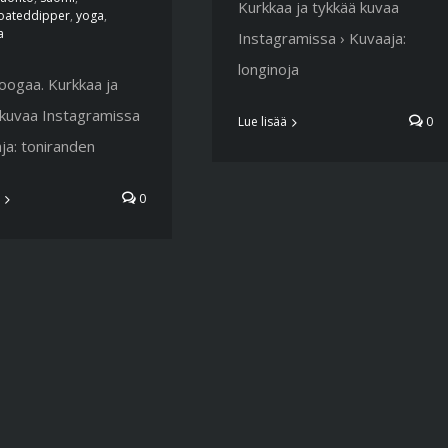
Kurkkaa ja tykkää kuvaa
roateddipper
,
yoga
,
а
Instagramissa › Kuvaaja:
longinoja
oogaa. Kurkkaa ja
 kuvaa Instagramissa
Lue lisää
0
ja: toniranden
0