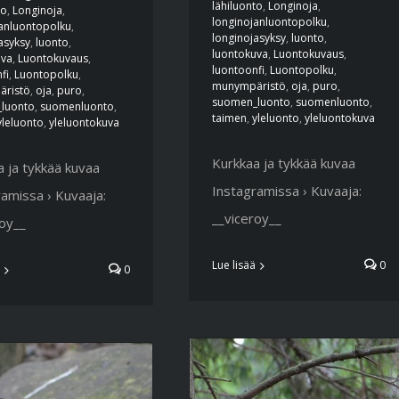
lähiluonto
,
Longinoja
,
to
,
Longinoja
,
longinojanluontopolku
,
janluontopolku
,
longinojasyksy
,
luonto
,
asyksy
,
luonto
,
luontokuva
,
Luontokuvaus
,
uva
,
Luontokuvaus
,
luontoonfi
,
Luontopolku
,
fi
,
Luontopolku
,
munympäristö
,
oja
,
puro
,
ristö
,
oja
,
puro
,
suomen_luonto
,
suomenluonto
,
luonto
,
suomenluonto
,
taimen
,
yleluonto
,
yleluontokuva
yleluonto
,
yleluontokuva
Kurkkaa ja tykkää kuvaa
 ja tykkää kuvaa
Instagramissa › Kuvaaja:
amissa › Kuvaaja:
__viceroy__
roy__
Lue lisää
0
0