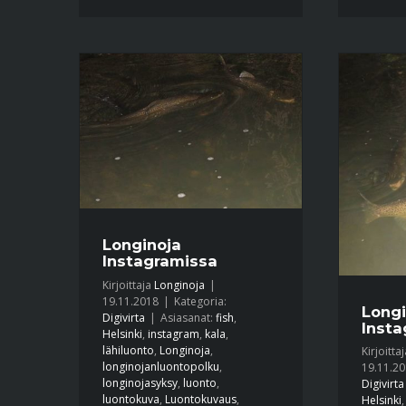
Longinoja
Instagramissa
Kirjoittaja
Longinoja
|
19.11.2018
|
Kategoria:
Longi
Digivirta
|
Asiasanat:
fish
,
Insta
Helsinki
,
instagram
,
kala
,
lähiluonto
,
Longinoja
,
Kirjoitta
longinojanluontopolku
,
19.11.2
longinojasyksy
,
luonto
,
Digivirta
luontokuva
,
Luontokuvaus
,
Helsinki