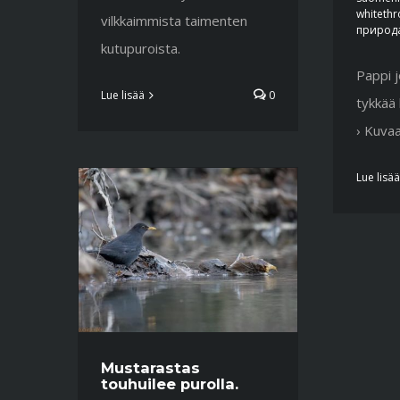
whiteth
vilkkaimmista taimenten
природ
kutupuroista.
Pappi j
Lue lisää
0
tykkää
› Kuvaa
Lue lisää
Mustarastas
touhuilee purolla.