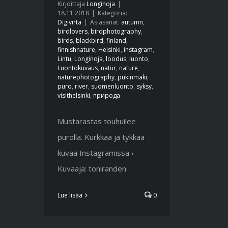
Kirjoittaja
Longinoja
|
18.11.2018
|
Kategoria:
Digivirta
|
Asiasanat:
autumn
,
birdlovers
,
birdphotography
,
birds
,
blackbird
,
finland
,
finnishnature
,
Helsinki
,
instagram
,
Lintu
,
Longinoja
,
loodus
,
luonto
,
Luontokuvaus
,
natur
,
nature
,
naturephotography
,
pukinmäki
,
puro
,
river
,
suomenluonto
,
syksy
,
visithelsinki
,
природа
Mustarastas touhuilee
purolla. Kurkkaa ja tykkää
kuvaa Instagramissa ›
Kuvaaja: toniranden
Lue lisää
0