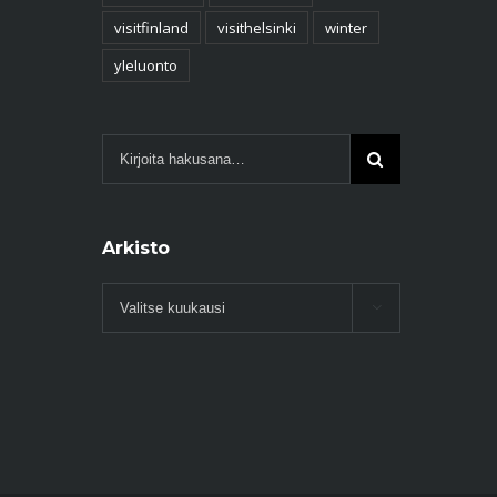
visitfinland
visithelsinki
winter
yleluonto
Arkisto
Arkisto
