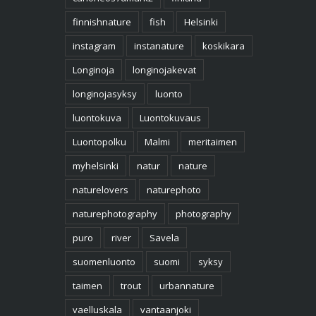
finnishnature
fish
Helsinki
instagram
instanature
koskikara
Longinoja
longinojakevat
longinojasyksy
luonto
luontokuva
Luontokuvaus
Luontopolku
Malmi
meritaimen
myhelsinki
natur
nature
naturelovers
naturephoto
naturephotography
photography
puro
river
Savela
suomenluonto
suomi
syksy
taimen
trout
urbannature
vaelluskala
vantaanjoki