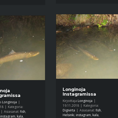
Longinoja
noja
Instagramissa
gramissa
Kirjoittaja
Longinoja
|
ja
Longinoja
|
19.11.2018
|
Kategoria:
018
|
Kategoria:
Digivirta
|
Asiasanat:
fish
,
|
Asiasanat:
fish
,
Helsinki
,
instagram
,
kala
,
,
instagram
,
kala
,