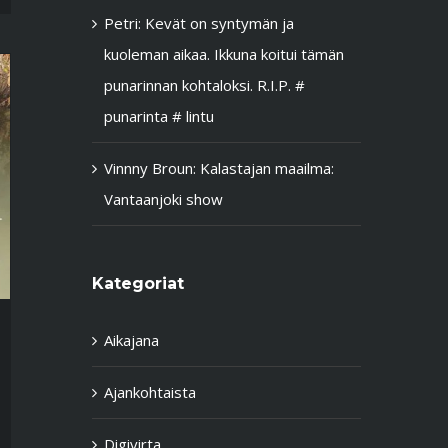
Petri
:
Kevät on syntymän ja
kuoleman aikaa. Ikkuna koitui tämän
punarinnan kohtaloksi. R.I.P. #
punarinta # lintu
Vinnny Broun
:
Kalastajan maailma:
Vantaanjoki show
Kategoriat
Aikajana
Ajankohtaista
Digivirta