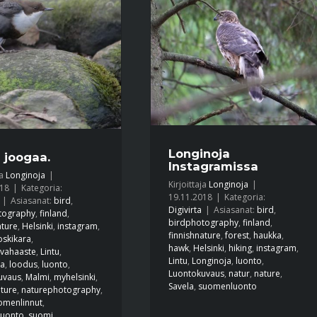
Longinoja
 joogaa.
Instagramissa
ja
Longinoja
|
Kirjoittaja
Longinoja
|
018
|
Kategoria:
19.11.2018
|
Kategoria:
|
Asiasanat:
bird
,
Digivirta
|
Asiasanat:
bird
,
tography
,
finland
,
birdphotography
,
finland
,
ature
,
Helsinki
,
instagram
,
finnishnature
,
forest
,
haukka
,
oskikara
,
hawk
,
Helsinki
,
hiking
,
instagram
,
uvahaaste
,
Lintu
,
Lintu
,
Longinoja
,
luonto
,
ja
,
loodus
,
luonto
,
Luontokuvaus
,
natur
,
nature
,
uvaus
,
Malmi
,
myhelsinki
,
Savela
,
suomenluonto
ture
,
naturephotography
,
omenlinnut
,
uonto
,
suomi
,