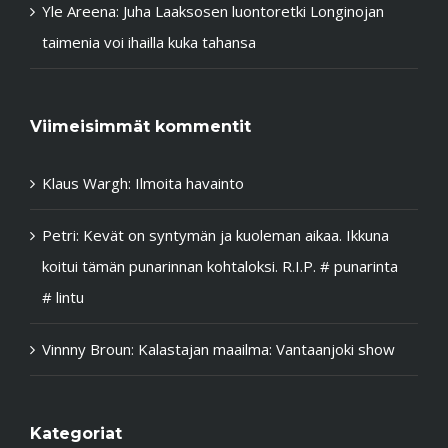
Yle Areena: Juha Laaksosen luontoretki Longinojan
taimenia voi ihailla kuka tahansa
Viimeisimmät kommentit
Klaus Wargh
:
Ilmoita havainto
Petri
:
Kevät on syntymän ja kuoleman aikaa. Ikkuna
koitui tämän punarinnan kohtaloksi. R.I.P. # punarinta
# lintu
Vinnny Broun
:
Kalastajan maailma: Vantaanjoki show
Kategoriat