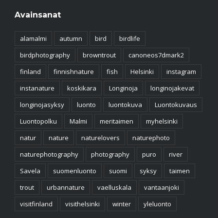
Avainsanat
alamalmi
autumn
bird
birdlife
birdphotography
browntrout
canoneos7dmark2
finland
finnishnature
fish
Helsinki
instagram
instanature
koskikara
Longinoja
longinojakevat
longinojasyksy
luonto
luontokuva
Luontokuvaus
Luontopolku
Malmi
meritaimen
myhelsinki
natur
nature
naturelovers
naturephoto
naturephotography
photography
puro
river
Savela
suomenluonto
suomi
syksy
taimen
trout
urbannature
vaelluskala
vantaanjoki
visitfinland
visithelsinki
winter
yleluonto