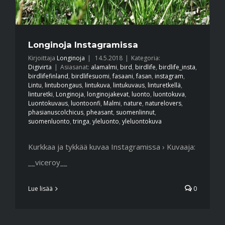
Longinoja Instagramissa
Kirjoittaja
Longinoja
|
14.5.2018
|
Kategoria:
Digivirta
|
Asiasanat:
alamalmi
,
bird
,
birdlife
,
birdlife_insta
,
birdlifefinland
,
birdlifesuomi
,
fasaani
,
fasan
,
instagram
,
Lintu
,
lintubongaus
,
lintukuva
,
lintukuvaus
,
linturetkellä
,
linturetki
,
Longinoja
,
longinojakevat
,
luonto
,
luontokuva
,
Luontokuvaus
,
luontoonfi
,
Malmi
,
nature
,
naturelovers
,
phasianuscolchicus
,
pheasant
,
suomenlinnut
,
suomenluonto
,
tringa
,
yleluonto
,
yleluontokuva
Kurkkaa ja tykkää kuvaa Instagramissa › Kuvaaja:
__viceroy__
Lue lisää
0