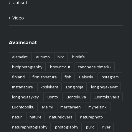
Uutiset
Video
Avainsanat
alamalmi
autumn
bird
birdlife
birdphotography
browntrout
canoneos7dmark2
finland
finnishnature
fish
Helsinki
instagram
instanature
koskikara
Longinoja
longinojakevat
longinojasyksy
luonto
luontokuva
Luontokuvaus
Luontopolku
Malmi
meritaimen
myhelsinki
natur
nature
naturelovers
naturephoto
naturephotography
photography
puro
river