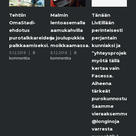
tiin
Malmin
Jäätaid
Tänään
aStadi-
lentoasemalla
purolla.
LivEillään
dotus
aamukahvilla
6.12.2018
perinteisesti
kommentti
rotalkkareiden
ja joulupukkia
perjantain
lkkaamiseksi.
moikkaamassa.
kunniaksi ja
.2018
|
0
8.12.2018
|
0
”yhteysprojektimme”
menttia
kommenttia
myötä tällä
kertaa vain
Facessa.
Aiheena
tärkeät
purokunnostukset.
Saamme
vieraaksemme
@longinoja
varresta