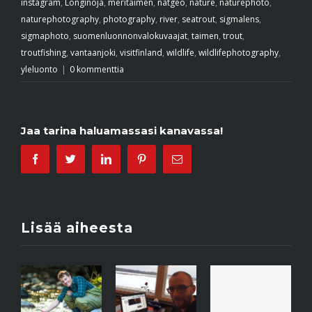
instagram
,
Longinoja
,
meritaimen
,
natgeo
,
nature
,
naturephoto
,
naturephotography
,
photography
,
river
,
seatrout
,
sigmalens
,
sigmaphoto
,
suomenluonnonvalokuvaajat
,
taimen
,
trout
,
troutfishing
,
vantaanjoki
,
visitfinland
,
wildlife
,
wildlifephotography
,
yleluonto
|
0 kommenttia
Jaa tarina haluamassasi kanavassa!
Facebook
Twitter
Linkedin
Pinterest
Email
Lisää aiheesta