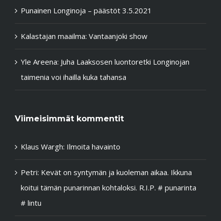
Punainen Longinoja – päästöt 3.5.2021
Kalastajan maailma: Vantaanjoki show
Yle Areena: Juha Laaksosen luontoretki Longinojan
taimenia voi ihailla kuka tahansa
Viimeisimmät kommentit
Klaus Wargh
:
Ilmoita havainto
Petri
:
Kevät on syntymän ja kuoleman aikaa. Ikkuna
koitui tämän punarinnan kohtaloksi. R.I.P. # punarinta
# lintu