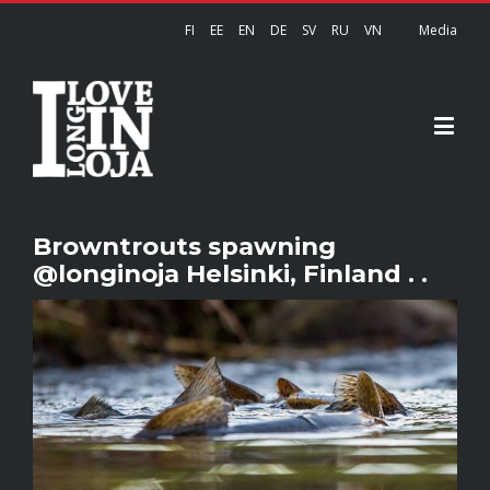
FI
EE
EN
DE
SV
RU
VN
Media
Browntrouts spawning
@longinoja Helsinki, Finland . .
View
Larger
Image