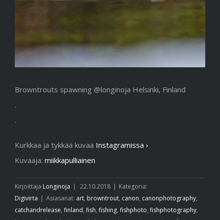
Browntrouts spawning @longinoja Helsinki, Finland
.
.
Kurkkaa ja tykkää kuvaa
Instagramissa ›
Kuvaaja:
miikkapulliainen
Kirjoittaja
Longinoja
|
22.10.2018
|
Kategoria:
Digivirta
|
Asiasanat:
art
,
browntrout
,
canon
,
canonphotography
,
catchandrelease
,
finland
,
fish
,
fishing
,
fishphoto
,
fishphotography
,