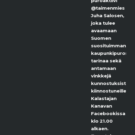
puroaktiivi
@taimenmies
Juha Salosen,
joka tulee
avaamaan
Suomen
suosituimman
kaupunkipuron
tarinaa sekä
antamaan
vinkkejä
kunnostuksista
kiinnostuneille.
Kalastajan
Kanavan
Facebookissa
klo 21.00
alkaen.