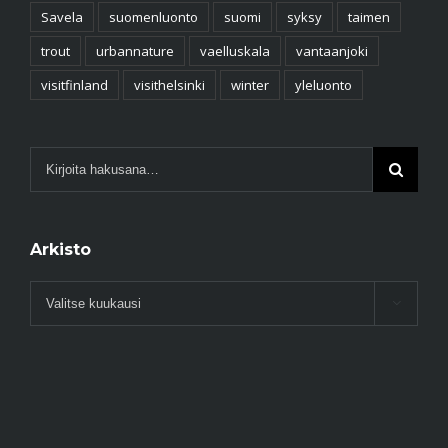
Savela
suomenluonto
suomi
syksy
taimen
trout
urbannature
vaelluskala
vantaanjoki
visitfinland
visithelsinki
winter
yleluonto
Arkisto
Arkisto
