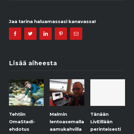
Jaa tarina haluamassasi kanavassa!
Facebook
Twitter
Linkedin
Pinterest
Email
Lisää aiheesta
tiin
Malmin
Jäätaid
Tänään
aStadi-
lentoasemalla
purolla.
LivEillään
dotus
aamukahvilla
6.12.2018
perinteisesti