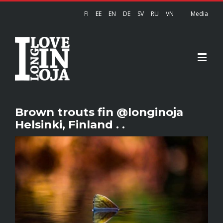
FI
EE
EN
DE
SV
RU
VN
Media
Brown trouts fin @longinoja
Helsinki, Finland . .
View
Larger
Image