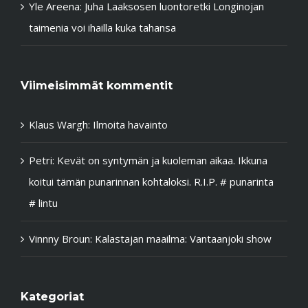
Yle Areena: Juha Laaksosen luontoretki Longinojan
taimenia voi ihailla kuka tahansa
Viimeisimmät kommentit
Klaus Wargh
:
Ilmoita havainto
Petri
:
Kevät on syntymän ja kuoleman aikaa. Ikkuna
koitui tämän punarinnan kohtaloksi. R.I.P. # punarinta
# lintu
Vinnny Broun
:
Kalastajan maailma: Vantaanjoki show
Kategoriat