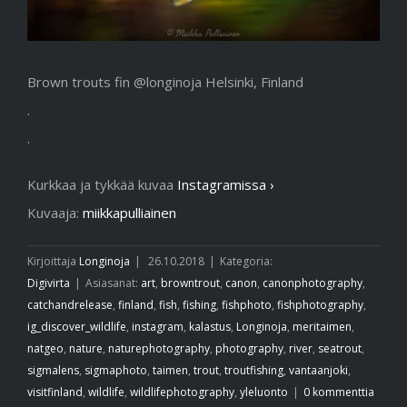
Brown trouts fin @longinoja Helsinki, Finland
.
.
Kurkkaa ja tykkää kuvaa
Instagramissa ›
Kuvaaja:
miikkapulliainen
Kirjoittaja
Longinoja
|
26.10.2018
|
Kategoria:
Digivirta
|
Asiasanat:
art
,
browntrout
,
canon
,
canonphotography
,
catchandrelease
,
finland
,
fish
,
fishing
,
fishphoto
,
fishphotography
,
ig_discover_wildlife
,
instagram
,
kalastus
,
Longinoja
,
meritaimen
,
natgeo
,
nature
,
naturephotography
,
photography
,
river
,
seatrout
,
sigmalens
,
sigmaphoto
,
taimen
,
trout
,
troutfishing
,
vantaanjoki
,
visitfinland
,
wildlife
,
wildlifephotography
,
yleluonto
|
0 kommenttia