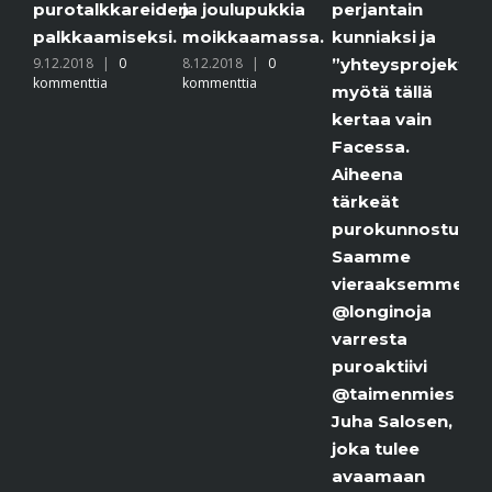
kommentti
rotalkkareiden
ja joulupukkia
perjantain
lkkaamiseksi.
moikkaamassa.
kunniaksi ja
.2018
|
0
8.12.2018
|
0
”yhteysprojektimme”
menttia
kommenttia
myötä tällä
kertaa vain
Facessa.
Aiheena
tärkeät
purokunnostukset.
Saamme
vieraaksemme
@longinoja
varresta
puroaktiivi
@taimenmies
Juha Salosen,
joka tulee
avaamaan