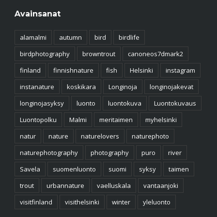
Avainsanat
alamalmi
autumn
bird
birdlife
birdphotography
browntrout
canoneos7dmark2
finland
finnishnature
fish
Helsinki
instagram
instanature
koskikara
Longinoja
longinojakevat
longinojasyksy
luonto
luontokuva
Luontokuvaus
Luontopolku
Malmi
meritaimen
myhelsinki
natur
nature
naturelovers
naturephoto
naturephotography
photography
puro
river
Savela
suomenluonto
suomi
syksy
taimen
trout
urbannature
vaelluskala
vantaanjoki
visitfinland
visithelsinki
winter
yleluonto