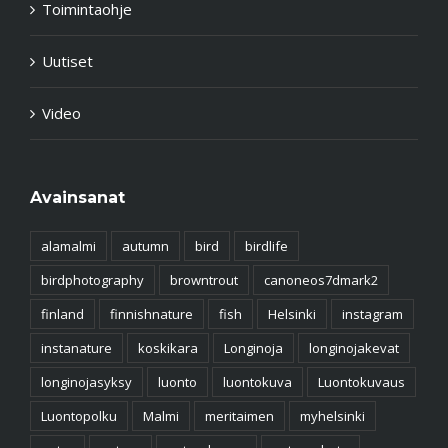
Toimintaohje
Uutiset
Video
Avainsanat
alamalmi
autumn
bird
birdlife
birdphotography
browntrout
canoneos7dmark2
finland
finnishnature
fish
Helsinki
instagram
instanature
koskikara
Longinoja
longinojakevat
longinojasyksy
luonto
luontokuva
Luontokuvaus
Luontopolku
Malmi
meritaimen
myhelsinki