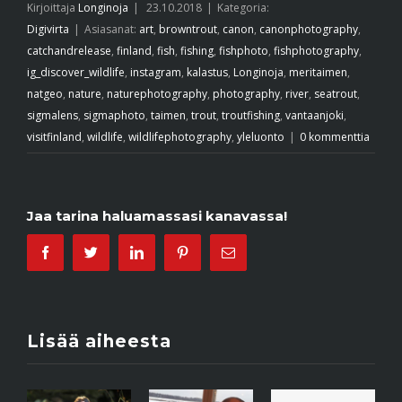
Kirjoittaja
Longinoja
|
23.10.2018
|
Kategoria:
Digivirta
|
Asiasanat:
art
,
browntrout
,
canon
,
canonphotography
,
catchandrelease
,
finland
,
fish
,
fishing
,
fishphoto
,
fishphotography
,
ig_discover_wildlife
,
instagram
,
kalastus
,
Longinoja
,
meritaimen
,
natgeo
,
nature
,
naturephotography
,
photography
,
river
,
seatrout
,
sigmalens
,
sigmaphoto
,
taimen
,
trout
,
troutfishing
,
vantaanjoki
,
visitfinland
,
wildlife
,
wildlifephotography
,
yleluonto
|
0 kommenttia
Jaa tarina haluamassasi kanavassa!
Facebook
Twitter
Linkedin
Pinterest
Email
Lisää aiheesta