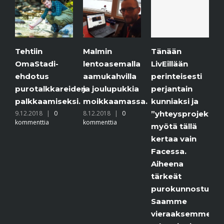
ehtiin
Malmin
Jääta
Tänään
maStadi-
lentoasemalla
puroll
LivEillään
hdotus
aamukahvilla
6.12.201
perinteisesti
komment
urotalkkareiden
ja joulupukkia
perjantain
alkkaamiseksi.
moikkaamassa.
kunniaksi ja
.12.2018
|
0
8.12.2018
|
0
”yhteysprojektimme”
ommenttia
kommenttia
myötä tällä
kertaa vain
Facessa.
Aiheena
tärkeät
purokunnostukset.
Saamme
vieraaksemme