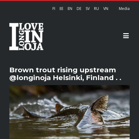
FI
EE
EN
DE
SV
RU
VN
Media
Brown trout rising upstream
@longinoja Helsinki, Finland . .
View
Larger
Image