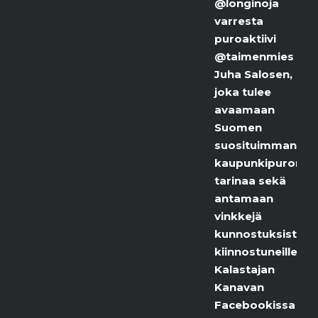
@longinoja
varresta
puroaktiivi
@taimenmies
Juha Salosen,
joka tulee
avaamaan
Suomen
suosituimman
kaupunkipuron
tarinaa sekä
antamaan
vinkkejä
kunnostuksista
kiinnostuneille.
Kalastajan
Kanavan
Facebookissa