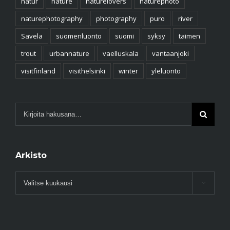
natur
nature
naturelovers
naturephoto
naturephotography
photography
puro
river
Savela
suomenluonto
suomi
syksy
taimen
trout
urbannature
vaelluskala
vantaanjoki
visitfinland
visithelsinki
winter
yleluonto
Arkisto
Arkisto
