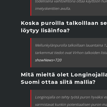
todellisena vaihtoehtona ottaa käyttöön hu
imetyskenttien avulla.
Koska puroilla talkoillaan s
löytyy lisäinfoa?
Mellunkylänpurolla talkoillaan lauantaina 1
tarkemmat tiedot ovat Virhon talkoiden listal
showNews=720
Mitä mieltä olet Longinojall
Suomi ottaa siitä mallia?
Longinojalla on tehty työtä puron hyväksi es
varmistavat kunkin potentiaalisen puron mah