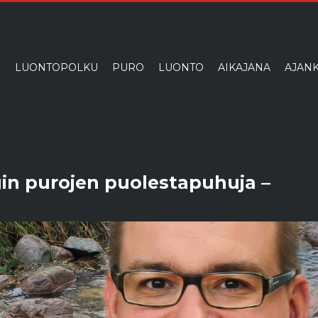
I
LUONTOPOLKU
PURO
LUONTO
AIKAJANA
AJANK
ngin purojen puolestapuhuja –