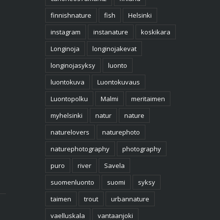
finnishnature
fish
Helsinki
instagram
instanature
koskikara
Longinoja
longinojakevat
longinojasyksy
luonto
luontokuva
Luontokuvaus
Luontopolku
Malmi
meritaimen
myhelsinki
natur
nature
naturelovers
naturephoto
naturephotography
photography
puro
river
Savela
suomenluonto
suomi
syksy
taimen
trout
urbannature
vaelluskala
vantaanjoki