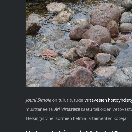
Jouni Simola
on tullut tutuksi
Virtavesien hoitoyhdis
muuttaneelta
Ari Virtaselta
saatu talkoiden vetovastu
Helsingin vihersormien helmiä ja taimenten koteja.