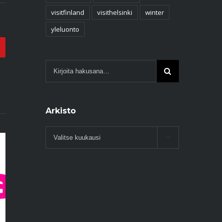
visitfinland
visithelsinki
winter
yleluonto
Email
Arkisto
Arkisto

Punainen Longinoja – päästöt