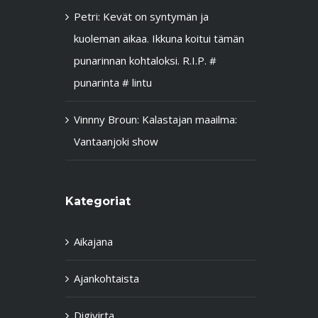
Petri
:
Kevät on syntymän ja
kuoleman aikaa. Ikkuna koitui tämän
punarinnan kohtaloksi. R.I.P. #
punarinta # lintu
Vinnny Broun
:
Kalastajan maailma:
Vantaanjoki show
Kategoriat
Aikajana
Ajankohtaista
Digivirta