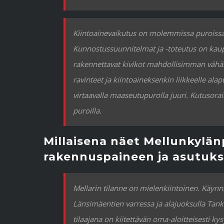
Kiintoainevaikutus on molemmissa puroissa
Kunnostussuunnitelmat ja -toteutus on kaup
rakennettavat kivikot mahdollisimman vähän 
ravinteet ja kiintoaineksenkin liikkeelle alapu
virtaavalla maaseutupurolla juuri. Kutusora
puroilla.
Millaisena näet Mellunkylä
rakennuspaineen ja asutuks
Mellarin tilanne on mielenkiintoinen. Käynn
Länsimäentien varressa ja alajuoksulla Tan
tilaajana on kiitettävän oma-aloitteisesti kys