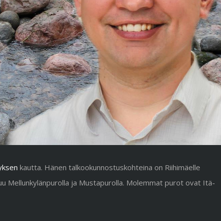
tyksen
kautta. Hänen talkookunnostuskohteina on Riihimäelle
u Mellunkylänpurolla ja Mustapurolla. Molemmat purot ovat Itä-