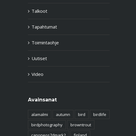
Talkoot
Tapahtumat
Toimintaohje
Uutiset
Video
Avainsanat
alamalmi
autumn
bird
birdlife
birdphotography
browntrout
canoneos7dmark2
finland