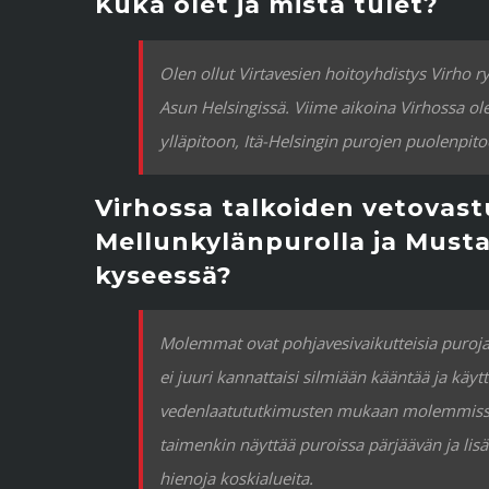
Kuka olet ja mistä tulet?
Olen ollut Virtavesien hoitoyhdistys Virho ry:
Asun Helsingissä. Viime aikoina Virhossa ol
ylläpitoon, Itä-Helsingin purojen puolenpito
Virhossa talkoiden vetovast
Mellunkylänpurolla ja Musta
kyseessä?
Molemmat ovat pohjavesivaikutteisia puroja
ei juuri kannattaisi silmiään kääntää ja kä
vedenlaatututkimusten mukaan molemmissa 
taimenkin näyttää puroissa pärjäävän ja lisä
hienoja koskialueita.