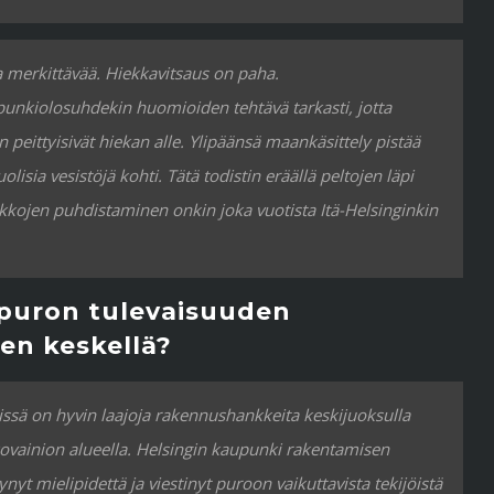
 merkittävää. Hiekkavitsaus on paha.
unkiolosuhdekin huomioiden tehtävä tarkasti, jotta
peittyisivät hiekan alle. Ylipäänsä maankäsittely pistää
olisia vesistöjä kohti. Tätä todistin eräällä peltojen läpi
ikkojen puhdistaminen onkin joka vuotista Itä-Helsinginkin
npuron tulevaisuuden
en keskellä?
issä on hyvin laajoja rakennushankkeita keskijuoksulla
kovainion alueella. Helsingin kaupunki rakentamisen
ynyt mielipidettä ja viestinyt puroon vaikuttavista tekijöistä