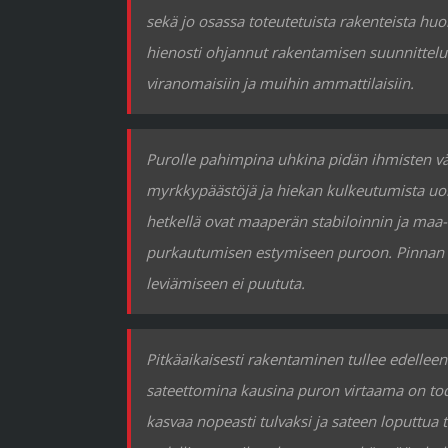
sekä jo osassa toteutetuista rakenteista h
hienosti ohjannut rakentamisen suunnittelu
viranomaisiin ja muihin ammattilaisiin.
Purolle pahimpina uhkina pidän ihmisten väl
myrkkypäästöjä ja hiekan kulkeutumista uo
hetkellä ovat maaperän stabiloinnin ja maa
purkautumisen estymiseen puroon. Pinnan pää
leviämiseen ei puututa.
Pitkäaikaisesti rakentaminen tullee edellee
sateettomina kausina puron virtaama on tode
kasvaa nopeasti tulvaksi ja sateen loputtua 