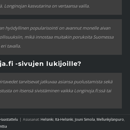
. Longinojan kasvutarina on vertaansa vailla.
jan hyödyllinen popularisointi on avannut monelle aivan
lisuuksiin, mikä innostaa muitakin porukoita Suomessa
ri tavalla.
.fi -sivujen lukijoille?
nvirtavedet tarvitsevat jatkuvaa asiansa puolustamista sekä
tusta on itsensä sivistäminen vaikka Longinoja.fi:ssä tai
Haastattelu
|
Asiasanat:
Helsinki
,
Itä-Helsinki
,
Jouni Simola
,
Mellunkylänpuro
,
ttia