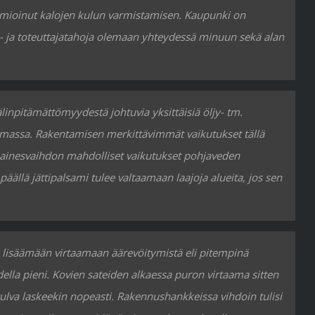
uomioinut kalojen kulun varmistamisen. Kaupunki on
- ja toteuttajatahoja olemaan yhteydessä minuun sekä alan
inpitämättömyydestä johtuvia yksittäisiä öljy- tm.
massa. Rakentamisen merkittävimmät vaikutukset tällä
-ainesvaihdon mahdolliset vaikutukset pohjaveden
llä jättipalsami tulee valtaamaan laajoja alueita, jos sen
n lisäämään virtaamaan äärevöitymistä eli pitempinä
lla pieni. Kovien sateiden alkaessa puron virtaama sitten
tulva laskeekin nopeasti. Rakennushankkeissa vihdoin tulisi