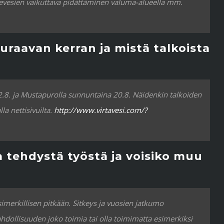
levesien vaikuttava pidättäminen valuma-alueella mm.
euraavan kerran ja mistä talkoista
2.8. ja Mustapurolla sunnuntaina 20.8. Näidenkin talkoiden
la nettisivuilta.
http://www.virtavesi.com/?
a tehdystä työstä ja voisiko muu
imerkillisen pitkään. Sitkeys ja vuosien jatkumo
dollisuuden joko toimia tai olla toimimatta esimerkiksi