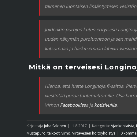
taimenen luontaisen lisääntymisen vesistönä
Joidenkin purojen kuten erityisesti Longino
uuden näkymän puroluontoon ja sen mahdol
katsomaan ja harkitsemaan lähivirtavesiään e
Mitkä on terveisesi Longinoja
Hienoa, että luette Longinoja.fi-saittia. Pie
viestintää puroa tuntemattomille. Osa harras
Virhon
Facebookiss
a ja
kotisivuilla
.
Kirjoittaja
Juha Salonen
|
1.8.2017
|
Kategoria:
Ajankohtaista
,
Mustapuro
,
talkoot
,
virho
,
Virtavesien hoitoyhdistys
|
0 kommen