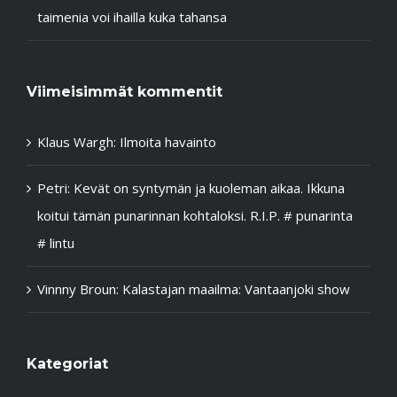
taimenia voi ihailla kuka tahansa
Viimeisimmät kommentit
Klaus Wargh
:
Ilmoita havainto
Petri
:
Kevät on syntymän ja kuoleman aikaa. Ikkuna
koitui tämän punarinnan kohtaloksi. R.I.P. # punarinta
# lintu
Vinnny Broun
:
Kalastajan maailma: Vantaanjoki show
Kategoriat