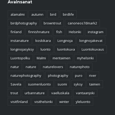
Avainsanat
alamalmi
autumn
bird
birdlife
birdphotography
browntrout
canoneos7dmark2
finland
finnishnature
fish
Helsinki
instagram
instanature
koskikara
Longinoja
longinojakevat
longinojasyksy
luonto
luontokuva
Luontokuvaus
Luontopolku
Malmi
meritaimen
myhelsinki
natur
nature
naturelovers
naturephoto
naturephotography
photography
puro
river
Savela
suomenluonto
suomi
syksy
taimen
trout
urbannature
vaelluskala
vantaanjoki
visitfinland
visithelsinki
winter
yleluonto