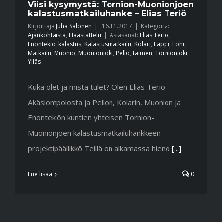
Viisi kysymystä: Tornion-Muonionjoen
kalastusmatkailuhanke – Elias Teriö
Kirjoittaja
Juha Salonen
|
16.11.2017
|
Kategoria:
Ajankohtaista
,
Haastattelu
|
Asiasanat:
Elias Teriö
,
Enontekiö
,
kalastus
,
Kalastusmatkailu
,
Kolari
,
Lappi
,
Lohi
,
Matkailu
,
Muonio
,
Muonionjoki
,
Pello
,
taimen
,
Tornionjoki
,
Ylläs
Kuka olet ja mistä tulet? Olen Elias Teriö
Äkäslompolosta ja Pellon, Kolarin, Muonion ja
Enontekiön kuntien yhteisen Tornion-
Muonionjoen kalastusmatkailuhankkeen
projektipäällikkö Teillä on alkamassa hieno
[...]
Lue lisää
0