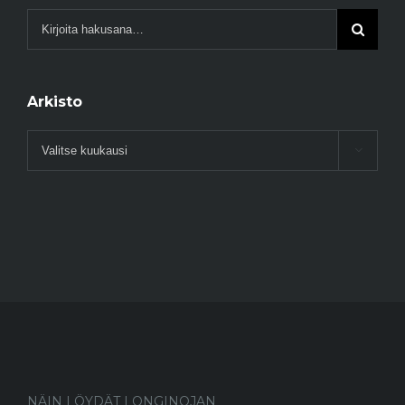
Arkisto
Arkisto

NÄIN LÖYDÄT LONGINOJAN