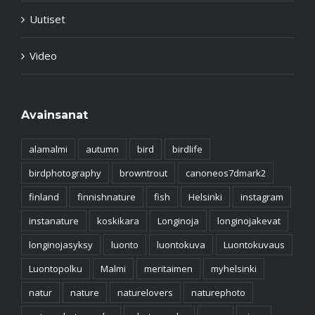
Uutiset
Video
Avainsanat
alamalmi
autumn
bird
birdlife
birdphotography
browntrout
canoneos7dmark2
finland
finnishnature
fish
Helsinki
instagram
instanature
koskikara
Longinoja
longinojakevat
longinojasyksy
luonto
luontokuva
Luontokuvaus
Luontopolku
Malmi
meritaimen
myhelsinki
natur
nature
naturelovers
naturephoto