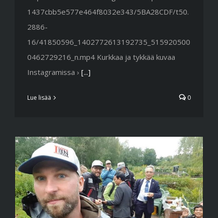
1437cbb5e577e464f8032e343/5BA28CDF/t50.
2886-
16/41850596_1402772613192735_515920500
0462729216_n.mp4 Kurkkaa ja tykkää kuvaa
Instagramissa ›
[...]
Lue lisää
0