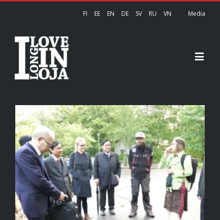
FI
EE
EN
DE
SV
RU
VN
Media