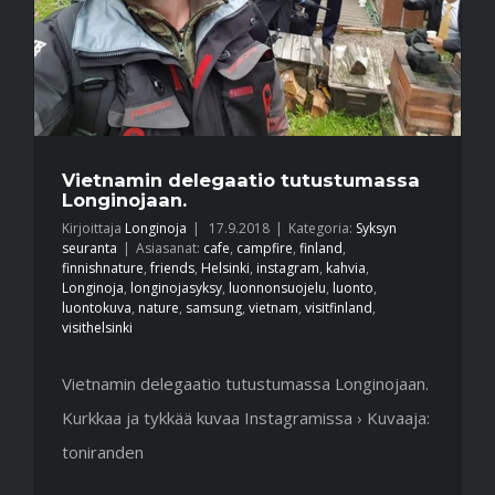
Vietnamin delegaatio tutustumassa
Longinojaan.
Kirjoittaja
Longinoja
|
17.9.2018
|
Kategoria:
Syksyn
seuranta
|
Asiasanat:
cafe
,
campfire
,
finland
,
finnishnature
,
friends
,
Helsinki
,
instagram
,
kahvia
,
Longinoja
,
longinojasyksy
,
luonnonsuojelu
,
luonto
,
luontokuva
,
nature
,
samsung
,
vietnam
,
visitfinland
,
visithelsinki
Vietnamin delegaatio tutustumassa Longinojaan.
Kurkkaa ja tykkää kuvaa Instagramissa › Kuvaaja:
toniranden