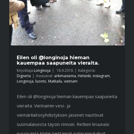
Eilen oli @longinoja hieman
kauempaa saapuneita vieraita.
Kirjoittaja
Longinoja
|
18.9.2018
|
Kategoria:
Digivirta
|
Asiasanat:
arkimaisema
,
Helsinki
,
instagram
,
Longinoja
,
luonto
,
Matkailu
,
vietnam
Eilen oli @longinoja hieman kauempaa saapuneita
vieraita. Vietnamin vesi- ja
viemärilaitosyhdistyksen jäsenet nauttivat
suomalaisesta täysin rinnoin. Retken kruunasi
puroisäntä Matin keittämät nokipannukahvit.