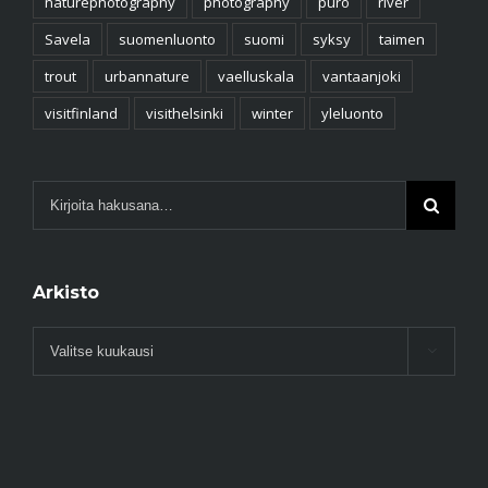
naturephotography
photography
puro
river
Savela
suomenluonto
suomi
syksy
taimen
trout
urbannature
vaelluskala
vantaanjoki
visitfinland
visithelsinki
winter
yleluonto
Arkisto
Arkisto
