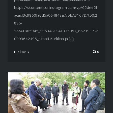
https://scontent.cdninstagram.com/vp/62dee2f
acacf3c9860fa0d5a064848a7/5BA3167D/t50.2
886-
16/41805945_1953481141375057_662393726
0993642496_n.mp4 Kurkkaa ja
[...]
Lue lisää
0