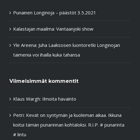
Punainen Longinoja – päästöt 3.5.2021
Kalastajan maailma: Vantaanjoki show
Yle Areena: Juha Laaksosen luontoretki Longinojan
taimenia voi ihailla kuka tahansa
Viimeisimmät kommentit
Klaus Wargh
:
Ilmoita havainto
Petri
:
Kevät on syntymän ja kuoleman aikaa. Ikkuna
koitui tämän punarinnan kohtaloksi. R.I.P. # punarinta
# lintu