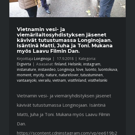
Vietnamin vesi- ja
viemärilaitosyhdistyksen jäsenet
kävivät tutustumassa Longinojaan.
Isäntinä Matti, Juha ja Toni. Mukana
myös Laavu Filmin Dan.
Kirjoittaja
Longinoja
|
17.9.2018
|
Kategoria:
Digivirta
|
Asiasanat:
finland
,
Helsinki
,
instagram
,
instanature
,
instavideo
,
Longinoja
,
love
,
luonto
,
luontokuva
,
moment
,
mycity
,
nature
,
naturelover
,
tutustuminen
,
vantaanjoki
,
vierailu
,
vietnam
,
visitfinland
,
visithelsinki
Vietnamin vesi- ja viemäriyhdistyksen jäsenet
kävivät tutustumassa Longinojaan. Isäntinä
Matti, Juha ja Toni. Mukana myös Laavu Filmin
Dan.
https://scontent.cdninstagram.com/vp/ee619b2