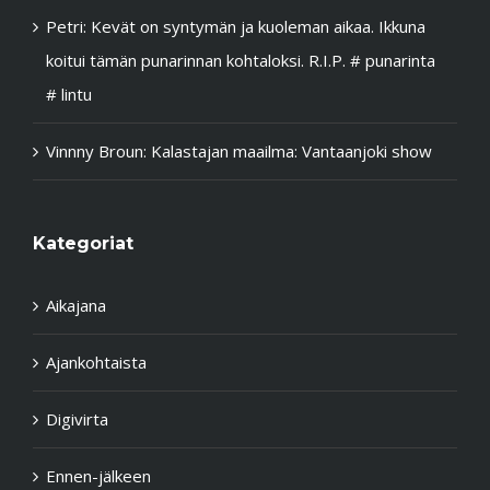
Petri
:
Kevät on syntymän ja kuoleman aikaa. Ikkuna
koitui tämän punarinnan kohtaloksi. R.I.P. # punarinta
# lintu
Vinnny Broun
:
Kalastajan maailma: Vantaanjoki show
Kategoriat
Aikajana
Ajankohtaista
Digivirta
Ennen-jälkeen