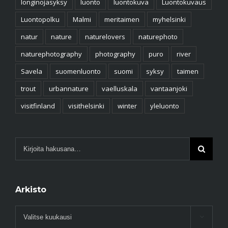
longinojasyksy
luonto
luontokuva
Luontokuvaus
Luontopolku
Malmi
meritaimen
myhelsinki
natur
nature
naturelovers
naturephoto
naturephotography
photography
puro
river
Savela
suomenluonto
suomi
syksy
taimen
trout
urbannature
vaelluskala
vantaanjoki
visitfinland
visithelsinki
winter
yleluonto
Arkisto
Arkisto
