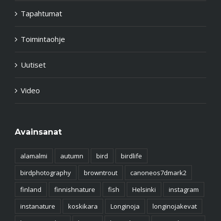
Tapahtumat
Toimintaohje
Uutiset
Video
Avainsanat
alamalmi
autumn
bird
birdlife
birdphotography
browntrout
canoneos7dmark2
finland
finnishnature
fish
Helsinki
instagram
instanature
koskikara
Longinoja
longinojakevat