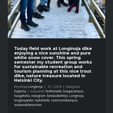
Today field work at Longinoja dike
enjoying a nice sunshine and pure
white snow cover. This spring
semester my student group works
for sustainable recreation and
tourism planning at this nice trout
dike, nature treasure located in
Helsinki City.
Kirjoittaja
Longinoja
|
31.1.2018
|
Kategoria:
Digivirta
|
Asiasanat:
feelhelsinki
,
haagacampus
,
haagahelia
,
instagram
,
kestäväkehitys
,
Longinoja
,
longinojatalvi
,
myhelsinki
,
restonomikampus
,
sustainabletourism