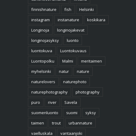
finnishnature
fish
Helsinki
instagram
instanature
koskikara
Longinoja
longinojakevat
longinojasyksy
luonto
luontokuva
Luontokuvaus
Luontopolku
Malmi
meritaimen
myhelsinki
natur
nature
naturelovers
naturephoto
naturephotography
photography
puro
river
Savela
suomenluonto
suomi
syksy
taimen
trout
urbannature
vaelluskala
vantaanjoki