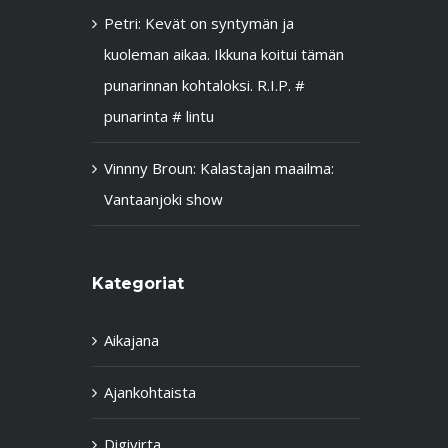
Petri
:
Kevät on syntymän ja
kuoleman aikaa. Ikkuna koitui tämän
punarinnan kohtaloksi. R.I.P. #
punarinta # lintu
Vinnny Broun
:
Kalastajan maailma:
Vantaanjoki show
Kategoriat
Aikajana
Ajankohtaista
Digivirta