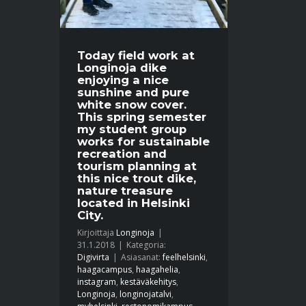
Today field work at
Longinoja dike
enjoying a nice
sunshine and pure
white snow cover.
This spring semester
my student group
works for sustainable
recreation and
tourism planning at
this nice trout dike,
nature treasure
located in Helsinki
City.
Kirjoittaja
Longinoja
|
31.1.2018
|
Kategoria:
Digivirta
|
Asiasanat:
feelhelsinki
,
haagacampus
,
haagahelia
,
instagram
,
kestäväkehitys
,
Longinoja
,
longinojatalvi
,