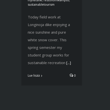
myhelsinki
,
restonomikampus
,
sustainabletourism
Today field work at
Longinoja dike enjoying a
nice sunshine and pure
white snow cover. This
spring semester my
student group works for
sustainable recreation
[...]
Lue lisää
0