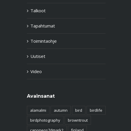
Talkoot
Tapahtumat
Toimintaohje
Uutiset
Video
Avainsanat
alamalmi
autumn
bird
birdlife
birdphotography
browntrout
canoneos7dmark2
finland