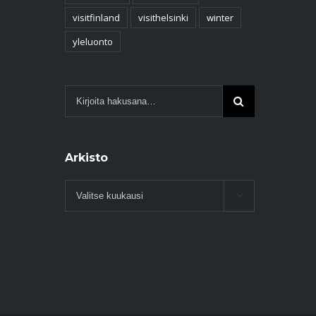
visitfinland
visithelsinki
winter
yleluonto
Arkisto
Arkisto
