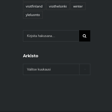
visitfinland
visithelsinki
winter
yleluonto
Arkisto
Arkisto
