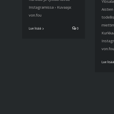
Ylösala
Instagramissa › Kuvaaja:
Aistien
von.fou
todelli
mietti
Lue lisää
0
Kurkkaa
Instagr
von.fo
Lue lisää