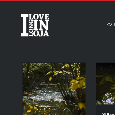
KOT
Ylösa