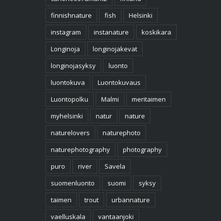
finnishnature
fish
Helsinki
instagram
instanature
koskikara
Longinoja
longinojakevat
longinojasyksy
luonto
luontokuva
Luontokuvaus
Luontopolku
Malmi
meritaimen
myhelsinki
natur
nature
naturelovers
naturephoto
naturephotography
photography
puro
river
Savela
suomenluonto
suomi
syksy
taimen
trout
urbannature
vaelluskala
vantaanjoki