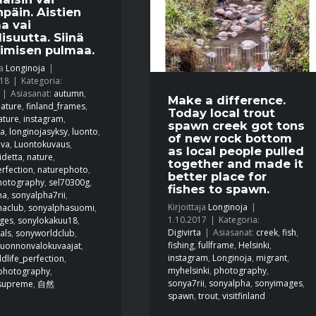
npäin. Aistien
a vai
lisuutta. Siinä
imisen pulmaa.
ja
Longinoja
|
018
|
Kategoria:
|
Asiasanat:
autumn
,
Make a difference.
ature
,
finland_frames
,
Today local trout
ature
,
instagram
,
spawn creek got tons
ja
,
longinojasyksy
,
luonto
,
of new rock bottom
uva
,
Luontokuvaus
,
as local people pulled
idetta
,
nature
,
together and made it
rfection
,
naturephoto
,
better place for
hotography
,
sel70300g
,
fishes to spawn.
ha
,
sonyalpha7rii
,
Kirjoittaja
Longinoja
|
haclub
,
sonyalphasuomi
,
1.10.2017
|
Kategoria:
ges
,
sonylokakuu18
,
Digivirta
|
Asiasanat:
creek
,
fish
,
als
,
sonyworldclub
,
fishing
,
fullframe
,
Helsinki
,
uonnonvalokuvaajat
,
instagram
,
Longinoja
,
migrant
,
ldlife_perfection
,
myhelsinki
,
photography
,
_photography
,
sonya7rii
,
sonyalpha
,
sonyimages
,
_supreme
,
自然
spawn
,
trout
,
visitfinland