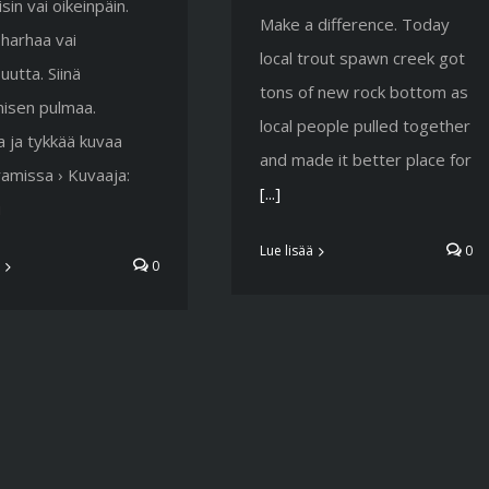
isin vai oikeinpäin.
Make a difference. Today
 harhaa vai
local trout spawn creek got
suutta. Siinä
tons of new rock bottom as
misen pulmaa.
local people pulled together
 ja tykkää kuvaa
and made it better place for
amissa › Kuvaaja:
[...]
u
Lue lisää
0
0