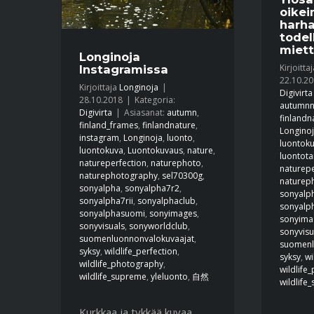
oikei
harha
todel
miett
Longinoja
Kirjoitta
Instagramissa
22.10.2
Kirjoittaja
Longinoja
|
Digivirta
28.10.2018
|
Kategoria:
autumnn
Digivirta
|
Asiasanat:
autumn
,
finlandn
finland_frames
,
finlandnature
,
Longino
instagram
,
Longinoja
,
luonto
,
luontok
luontokuva
,
Luontokuvaus
,
nature
,
luontota
natureperfection
,
naturephoto
,
naturepe
naturephotography
,
sel70300g
,
naturep
sonyalpha
,
sonyalpha7r2
,
sonyalp
sonyalpha7rii
,
sonyalphaclub
,
sonyalp
sonyalphasuomi
,
sonyimages
,
sonyima
sonyvisuals
,
sonyworldclub
,
sonyvisu
suomenluonnonvalokuvaajat
,
suomenl
syksy
,
wildlife_perfection
,
syksy
,
wi
wildlife_photography
,
wildlife
wildlife_supreme
,
yleluonto
,
自然
wildlife
Kurkkaa ja tykkää kuvaa