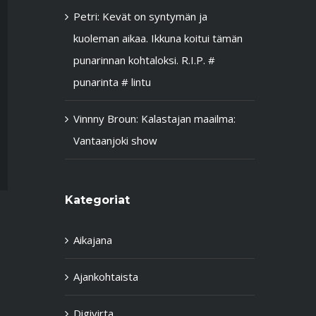
Petri
:
Kevät on syntymän ja
kuoleman aikaa. Ikkuna koitui tämän
punarinnan kohtaloksi. R.I.P. #
punarinta # lintu
Vinnny Broun
:
Kalastajan maailma:
Vantaanjoki show
Kategoriat
Aikajana
Ajankohtaista
Digivirta