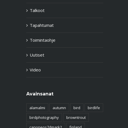
Talkoot
Tapahtumat
Toimintaohje
Uutiset
Video
Avainsanat
alamalmi
autumn
bird
birdlife
birdphotography
browntrout
canoneos7dmark2
finland