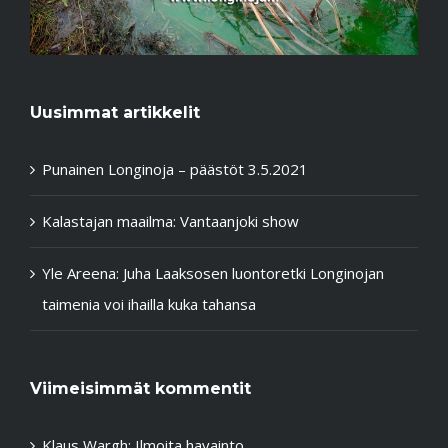
Uusimmat artikkelit
Punainen Longinoja – päästöt 3.5.2021
Kalastajan maailma: Vantaanjoki show
Yle Areena: Juha Laaksosen luontoretki Longinojan
taimenia voi ihailla kuka tahansa
Viimeisimmät kommentit
Klaus Wargh
:
Ilmoita havainto