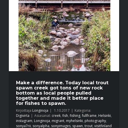
Make a difference. Today local trout
spawn creek got tons of new rock
bottom as local people pulled
together and made it better place
for fishes to spawn.
Kirjoittaja
Longinoja
|
1.10.2017
|
Kategoria:
Digivirta
|
Asiasanat:
creek
,
fish
,
fishing
,
fullframe
,
Helsinki
,
instagram
,
Longinoja
,
migrant
,
myhelsinki
,
photography
,
sonya7rii
,
sonyalpha
,
sonyimages
,
spawn
,
trout
,
visitfinland