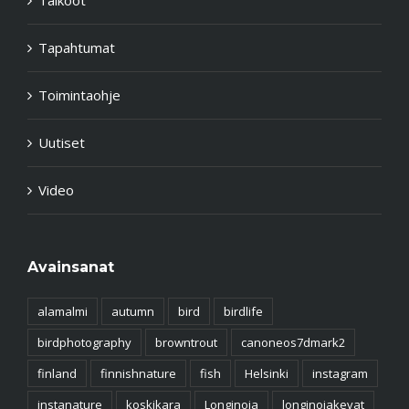
Tapahtumat
Toimintaohje
Uutiset
Video
Avainsanat
alamalmi
autumn
bird
birdlife
birdphotography
browntrout
canoneos7dmark2
finland
finnishnature
fish
Helsinki
instagram
instanature
koskikara
Longinoja
longinojakevat