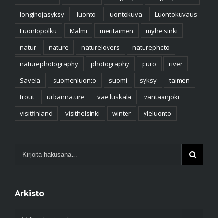
longinojasyksy
luonto
luontokuva
Luontokuvaus
Luontopolku
Malmi
meritaimen
myhelsinki
natur
nature
naturelovers
naturephoto
naturephotography
photography
puro
river
Savela
suomenluonto
suomi
syksy
taimen
trout
urbannature
vaelluskala
vantaanjoki
visitfinland
visithelsinki
winter
yleluonto
Arkisto
Arkisto