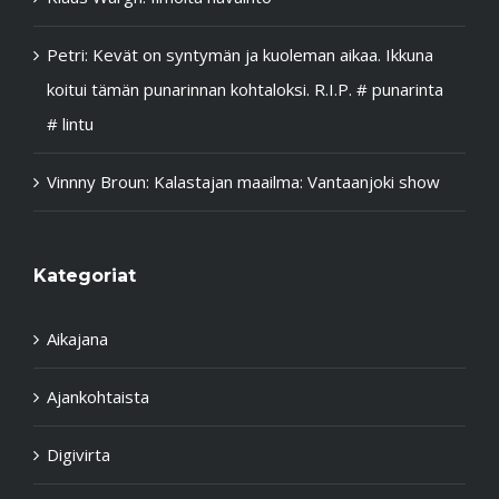
Petri
:
Kevät on syntymän ja kuoleman aikaa. Ikkuna
koitui tämän punarinnan kohtaloksi. R.I.P. # punarinta
# lintu
Vinnny Broun
:
Kalastajan maailma: Vantaanjoki show
Kategoriat
Aikajana
Ajankohtaista
Digivirta