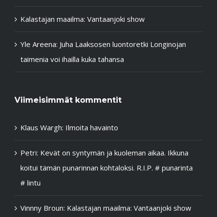
Kalastajan maailma: Vantaanjoki show
Yle Areena: Juha Laaksosen luontoretki Longinojan
taimenia voi ihailla kuka tahansa
Viimeisimmät kommentit
Klaus Wargh
:
Ilmoita havainto
Petri
:
Kevät on syntymän ja kuoleman aikaa. Ikkuna
koitui tämän punarinnan kohtaloksi. R.I.P. # punarinta
# lintu
Vinnny Broun
:
Kalastajan maailma: Vantaanjoki show