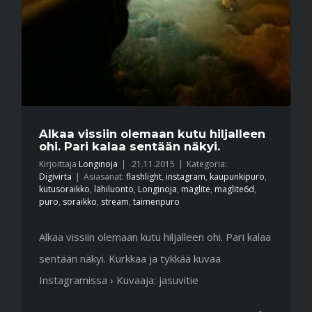
Alkaa vissiin olemaan kutu hiljalleen
ohi. Pari kalaa sentään näkyi.
Kirjoittaja
Longinoja
|
21.11.2015
|
Kategoria:
Digivirta
|
Asiasanat:
flashlight
,
instagram
,
kaupunkipuro
,
kutusoraikko
,
lähiluonto
,
Longinoja
,
maglite
,
maglite6d
,
puro
,
soraikko
,
stream
,
taimenpuro
Alkaa vissiin olemaan kutu hiljalleen ohi. Pari kalaa
sentään näkyi. Kurkkaa ja tykkää kuvaa
Instagramissa › Kuvaaja: jasuvitie