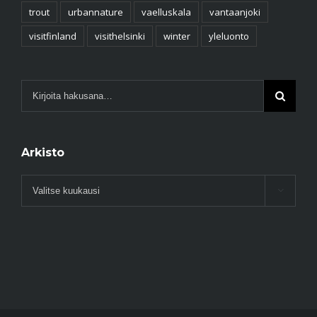
trout
urbannature
vaelluskala
vantaanjoki
visitfinland
visithelsinki
winter
yleluonto
Arkisto
Arkisto
