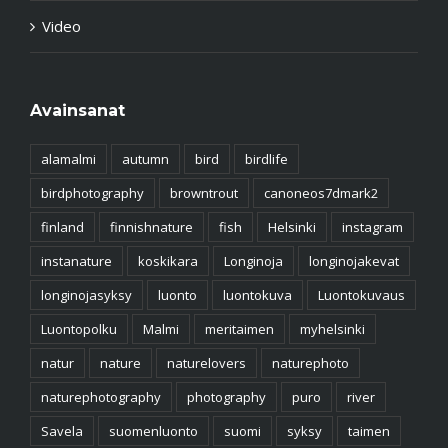
Video
Avainsanat
alamalmi
autumn
bird
birdlife
birdphotography
browntrout
canoneos7dmark2
finland
finnishnature
fish
Helsinki
instagram
instanature
koskikara
Longinoja
longinojakevat
longinojasyksy
luonto
luontokuva
Luontokuvaus
Luontopolku
Malmi
meritaimen
myhelsinki
natur
nature
naturelovers
naturephoto
naturephotography
photography
puro
river
Savela
suomenluonto
suomi
syksy
taimen