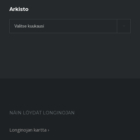
Arkisto
Arkisto

NÄIN LÖYDÄT LONGINOJAN
Longinojan kartta ›