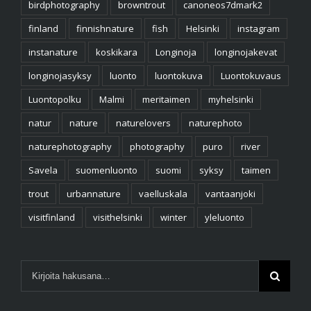
birdphotography
browntrout
canoneos7dmark2
finland
finnishnature
fish
Helsinki
instagram
instanature
koskikara
Longinoja
longinojakevat
longinojasyksy
luonto
luontokuva
Luontokuvaus
Luontopolku
Malmi
meritaimen
myhelsinki
natur
nature
naturelovers
naturephoto
naturephotography
photography
puro
river
Savela
suomenluonto
suomi
syksy
taimen
trout
urbannature
vaelluskala
vantaanjoki
visitfinland
visithelsinki
winter
yleluonto