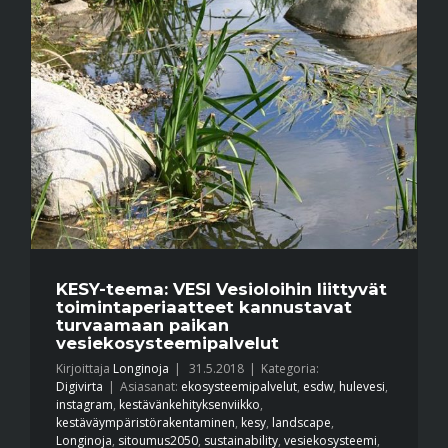
KESY-teema: VESI Vesioloihin liittyvät
toimintaperiaatteet kannustavat
turvaamaan paikan
vesiekosysteemipalvelut
Kirjoittaja
Longinoja
|
31.5.2018
|
Kategoria:
Digivirta
|
Asiasanat:
ekosysteemipalvelut
,
esdw
,
hulevesi
,
instagram
,
kestävänkehityksenviikko
,
kestäväympäristörakentaminen
,
kesy
,
landscape
,
Longinoja
,
sitoumus2050
,
sustainability
,
vesiekosysteemi
,