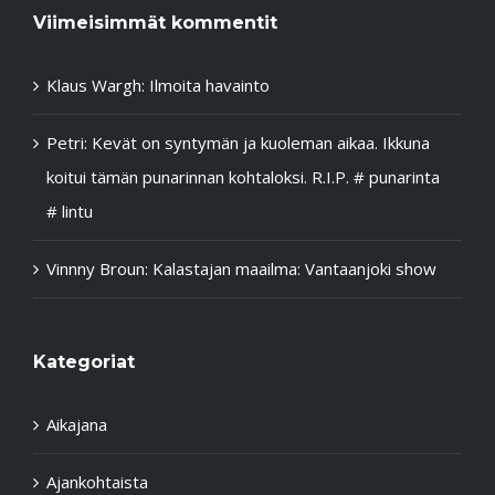
Viimeisimmät kommentit
Klaus Wargh
:
Ilmoita havainto
Petri
:
Kevät on syntymän ja kuoleman aikaa. Ikkuna
koitui tämän punarinnan kohtaloksi. R.I.P. # punarinta
# lintu
Vinnny Broun
:
Kalastajan maailma: Vantaanjoki show
Kategoriat
Aikajana
Ajankohtaista