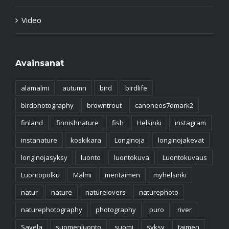
Video
Avainsanat
alamalmi
autumn
bird
birdlife
birdphotography
browntrout
canoneos7dmark2
finland
finnishnature
fish
Helsinki
instagram
instanature
koskikara
Longinoja
longinojakevat
longinojasyksy
luonto
luontokuva
Luontokuvaus
Luontopolku
Malmi
meritaimen
myhelsinki
natur
nature
naturelovers
naturephoto
naturephotography
photography
puro
river
Savela
suomenluonto
suomi
syksy
taimen