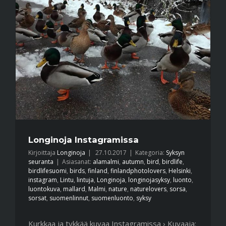
Longinoja Instagramissa
Kirjoittaja
Longinoja
|
27.10.2017
|
Kategoria:
Syksyn
seuranta
|
Asiasanat:
alamalmi
,
autumn
,
bird
,
birdlife
,
birdlifesuomi
,
birds
,
finland
,
finlandphotolovers
,
Helsinki
,
instagram
,
Lintu
,
lintuja
,
Longinoja
,
longinojasyksy
,
luonto
,
luontokuva
,
mallard
,
Malmi
,
nature
,
naturelovers
,
sorsa
,
sorsat
,
suomenlinnut
,
suomenluonto
,
syksy
Kurkkaa ja tykkää kuvaa Instagramissa › Kuvaaja: