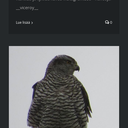
__viceroy__
Lue lisää
0