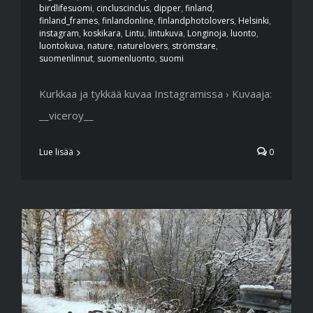
birdlifesuomi
,
cincluscinclus
,
dipper
,
finland
,
finland_frames
,
finlandonline
,
finlandphotolovers
,
Helsinki
,
instagram
,
koskikara
,
Lintu
,
lintukuva
,
Longinoja
,
luonto
,
luontokuva
,
nature
,
naturelovers
,
strömstare
,
suomenlinnut
,
suomenluonto
,
suomi
Kurkkaa ja tykkää kuvaa Instagramissa › Kuvaaja:
__viceroy__
Lue lisää
0