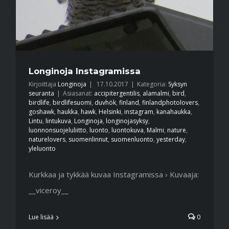
Longinoja Instagramissa
Kirjoittaja
Longinoja
|
17.10.2017
|
Kategoria:
Syksyn
seuranta
|
Asiasanat:
accipitergentilis
,
alamalmi
,
bird
,
birdlife
,
birdlifesuomi
,
duvhök
,
finland
,
finlandphotolovers
,
goshawk
,
haukka
,
hawk
,
Helsinki
,
instagram
,
kanahaukka
,
Lintu
,
lintukuva
,
Longinoja
,
longinojasyksy
,
luonnonsuojeluliitto
,
luonto
,
luontokuva
,
Malmi
,
nature
,
naturelovers
,
suomenlinnut
,
suomenluonto
,
yesterday
,
yleluonto
Kurkkaa ja tykkää kuvaa Instagramissa › Kuvaaja:
__viceroy__
Lue lisää
0