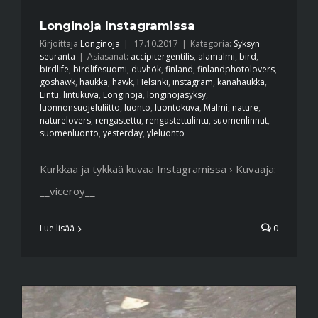
Longinoja Instagramissa
Kirjoittaja
Longinoja
|
17.10.2017
|
Kategoria:
Syksyn
seuranta
|
Asiasanat:
accipitergentilis
,
alamalmi
,
bird
,
birdlife
,
birdlifesuomi
,
duvhök
,
finland
,
finlandphotolovers
,
goshawk
,
haukka
,
hawk
,
Helsinki
,
instagram
,
kanahaukka
,
Lintu
,
lintukuva
,
Longinoja
,
longinojasyksy
,
luonnonsuojeluliitto
,
luonto
,
luontokuva
,
Malmi
,
nature
,
naturelovers
,
rengastettu
,
rengastettulintu
,
suomenlinnut
,
suomenluonto
,
yesterday
,
yleluonto
Kurkkaa ja tykkää kuvaa Instagramissa › Kuvaaja:
__viceroy__
Lue lisää
0