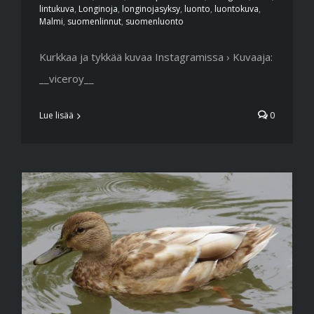
lintukuva
,
Longinoja
,
longinojasyksy
,
luonto
,
luontokuva
,
Malmi
,
suomenlinnut
,
suomenluonto
Kurkkaa ja tykkää kuvaa Instagramissa › Kuvaaja:
__viceroy__
Lue lisää
0