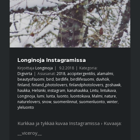
Longinoja Instagramissa
Kirjoittaja
Longinoja
|
9.2.2018
|
Kategoria:
Digivirta
|
Asiasanat:
2018
,
accipitergentilis
,
alamalmi
,
beautyofsuomi
,
bird
,
birdlife
,
birdlifesuomi
,
duvhök
,
finland
,
finland_photolovers
,
finlandphotolovers
,
goshawk
,
haukka
,
Helsinki
,
instagram
,
kanahaukka
,
Lintu
,
lintukuva
,
Longinoja
,
lumi
,
lunta
,
luonto
,
luontokuva
,
Malmi
,
nature
,
naturelovers
,
snow
,
suomenlinnut
,
suomenluonto
,
winter
,
yleluonto
Kurkkaa ja tykkää kuvaa Instagramissa › Kuvaaja:
__viceroy__