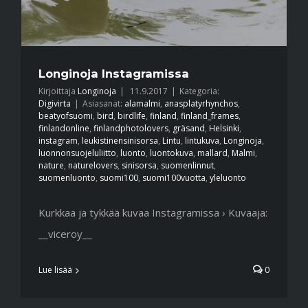
Longinoja Instagramissa
Kirjoittaja
Longinoja
|
11.9.2017
|
Kategoria:
Digivirta
|
Asiasanat:
alamalmi
,
anasplatyrhynchos
,
beatyofsuomi
,
bird
,
birdlife
,
finland
,
finland_frames
,
finlandonline
,
finlandphotolovers
,
gräsand
,
Helsinki
,
instagram
,
leukistinensinisorsa
,
Lintu
,
lintukuva
,
Longinoja
,
luonnonsuojeluliitto
,
luonto
,
luontokuva
,
mallard
,
Malmi
,
nature
,
naturelovers
,
sinisorsa
,
suomenlinnut
,
suomenluonto
,
suomi100
,
suomi100vuotta
,
yleluonto
Kurkkaa ja tykkää kuvaa Instagramissa › Kuvaaja:
__viceroy__
Lue lisää
0