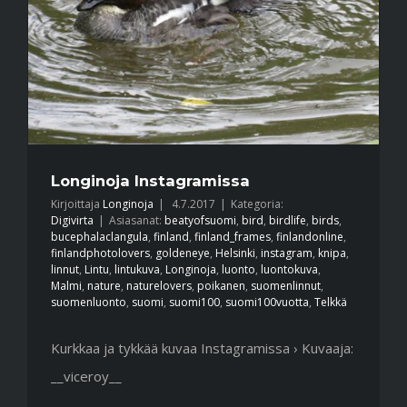
Longinoja Instagramissa
Kirjoittaja
Longinoja
|
4.7.2017
|
Kategoria:
Digivirta
|
Asiasanat:
beatyofsuomi
,
bird
,
birdlife
,
birds
,
bucephalaclangula
,
finland
,
finland_frames
,
finlandonline
,
finlandphotolovers
,
goldeneye
,
Helsinki
,
instagram
,
knipa
,
linnut
,
Lintu
,
lintukuva
,
Longinoja
,
luonto
,
luontokuva
,
Malmi
,
nature
,
naturelovers
,
poikanen
,
suomenlinnut
,
suomenluonto
,
suomi
,
suomi100
,
suomi100vuotta
,
Telkkä
Kurkkaa ja tykkää kuvaa Instagramissa › Kuvaaja:
__viceroy__