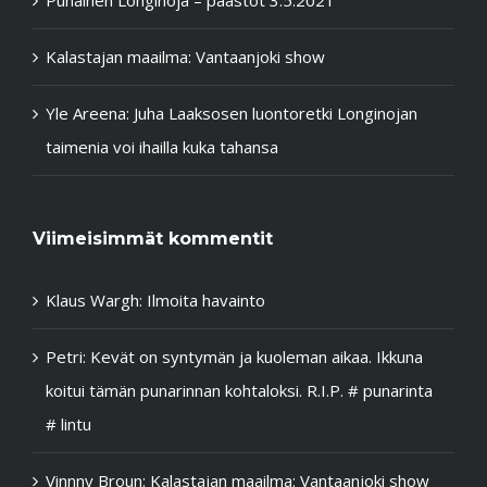
Kalastajan maailma: Vantaanjoki show
Yle Areena: Juha Laaksosen luontoretki Longinojan
taimenia voi ihailla kuka tahansa
Viimeisimmät kommentit
Klaus Wargh
:
Ilmoita havainto
Petri
:
Kevät on syntymän ja kuoleman aikaa. Ikkuna
koitui tämän punarinnan kohtaloksi. R.I.P. # punarinta
# lintu
Vinnny Broun
:
Kalastajan maailma: Vantaanjoki show