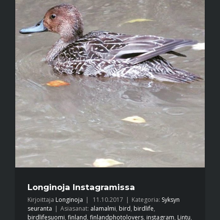
Longinoja Instagramissa
Kirjoittaja
Longinoja
|
11.10.2017
|
Kategoria:
Syksyn
seuranta
|
Asiasanat:
alamalmi
,
bird
,
birdlife
,
birdlifesuomi
,
finland
,
finlandphotolovers
,
instagram
,
Lintu
,