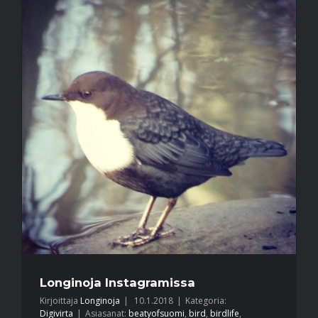
Longinoja Instagramissa
Kirjoittaja
Longinoja
|
10.1.2018
|
Kategoria:
Digivirta
|
Asiasanat:
beatyofsuomi
,
bird
,
birdlife
,