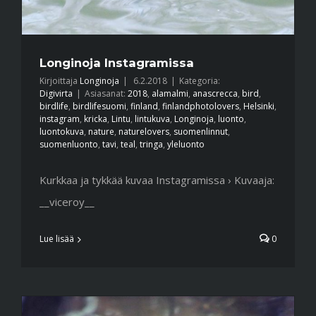
Longinoja Instagramissa
Kirjoittaja
Longinoja
|
6.2.2018
|
Kategoria:
Digivirta
|
Asiasanat:
2018
,
alamalmi
,
anascrecca
,
bird
,
birdlife
,
birdlifesuomi
,
finland
,
finlandphotolovers
,
Helsinki
,
instagram
,
kricka
,
Lintu
,
lintukuva
,
Longinoja
,
luonto
,
luontokuva
,
nature
,
naturelovers
,
suomenlinnut
,
suomenluonto
,
tavi
,
teal
,
tringa
,
yleluonto
Kurkkaa ja tykkää kuvaa Instagramissa › Kuvaaja:
__viceroy__
Lue lisää
0