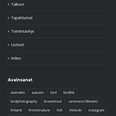
Talkoot
Tapahtumat
Toimintaohje
Uutiset
Video
Avainsanat
alamalmi
autumn
bird
birdlife
birdphotography
browntrout
canoneos7dmark2
finland
finnishnature
fish
Helsinki
instagram