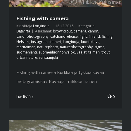
Fishing with camera
Kirjoittaja
Longinoja
|
18.12.2016
|
Kategoria:
Digivirta
|
Asiasanat:
browntrout
,
camera
,
canon
,
canonphotography
,
catchandrelease
,
fight
,
finland
,
fishing
,
Helsinki
,
instagram
,
itämeri
,
Longinoja
,
luontokuva
,
meritaimen
,
naturephoto
,
naturephotography
,
sigma
,
suomenlahti
,
suomenluonnonvalokuvaajat
,
taimen
,
trout
,
urbannature
,
vantaanjoki
Fishing with camera Kurkkaa ja tykkää kuvaa
Instagramissa › Kuvaaja: miikkapulliainen
Lue lisää
0