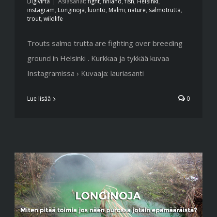
Digivirta
|
Asiasanat:
fight
,
finland
,
fish
,
Helsinki
,
instagram
,
Longinoja
,
luonto
,
Malmi
,
nature
,
salmotrutta
,
trout
,
wildlife
Trouts salmo trutta are fighting over breeding
ground in Helsinki . Kurkkaa ja tykkää kuvaa
Instagramissa › Kuvaaja: lauriasanti
Lue lisää
0