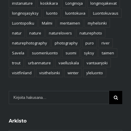
instanature
koskikara
Longinoja
longinojakevat
longinojasyksy
luonto
luontokuva
Luontokuvaus
Luontopolku
Malmi
meritaimen
myhelsinki
natur
nature
naturelovers
naturephoto
naturephotography
photography
puro
river
Savela
suomenluonto
suomi
syksy
taimen
trout
urbannature
vaelluskala
vantaanjoki
visitfinland
visithelsinki
winter
yleluonto
Arkisto