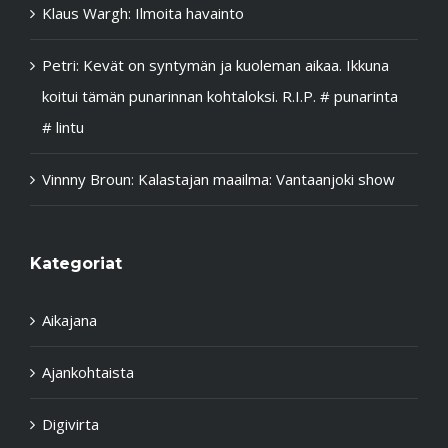
Klaus Wargh
:
Ilmoita havainto
Petri
:
Kevät on syntymän ja kuoleman aikaa. Ikkuna
koitui tämän punarinnan kohtaloksi. R.I.P. # punarinta
# lintu
Vinnny Broun
:
Kalastajan maailma: Vantaanjoki show
Kategoriat
Aikajana
Ajankohtaista
Digivirta